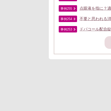
点眼液を指に？
事例255
不要と思われる消
事例254
ドパコール配合
事例253
ジョブメドレーエージ