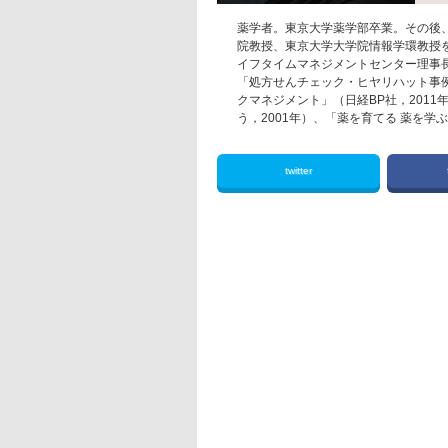
薬学者。東京大学薬学部卒業。その後
院教授、東京大学大学院情報学環教授を
イフタイムマネジメントセンター理事長
「処方せんチェック・ヒヤリハット事例
クマネジメント」（日経BP社，2011
う，2001年）、「薬を育てる 薬を学
twitter