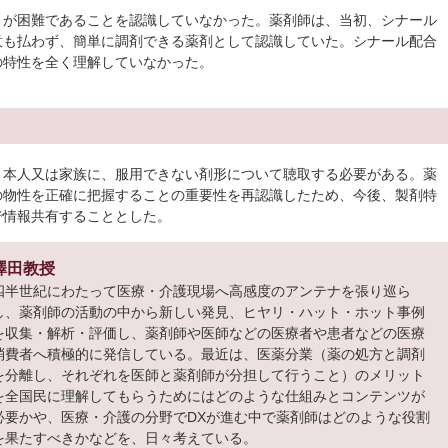
とが困難であることを認識していなかった。薬剤師は、当初、シナール
意も払わず、簡単に調剤できる薬剤として認識していた。シナール配合
の特性を全く理解していなかった。
、本人又は家族に、服用できない剤形について聴取する必要がある。薬
の物性を正確に把握することの重要性を再認識したため、今後、製剤特
で情報共有することとした。
澤田教授
四半世紀にわたって医療・介護現場へ高感度のアンテナを張り巡ら
し、薬剤師の活動の中から新しい発見、ヒヤリ・ハット・ホット事例
を収集・解析・評価し、薬剤師や医師などの医療者や患者などの医療
消費者へ積極的に発信している。最近は、医薬分業（薬の処方と調剤
を分離し、それぞれを医師と薬剤師が分担して行うこと）のメリット
を全国民に理解してもらうためにはどのような仕組みとコンテンツが
必要かや、医療・介護の分野でDXが進む中で薬剤師はどのような役割
を果たすべきかなどを、日々考えている。