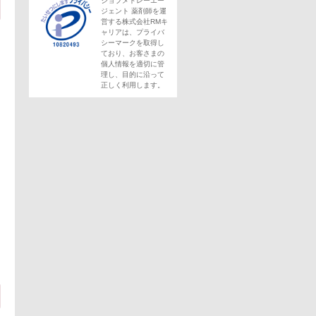
ジョブメドレーエー
ジェント 薬剤師を運
営する株式会社RMキ
ャリアは、プライバ
シーマークを取得し
ており、お客さまの
個人情報を適切に管
理し、目的に沿って
正しく利用します。