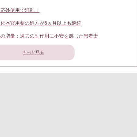
適応外使用で混乱！
化器官用薬の処方が6ヵ月以上も継続
錠の増量：過去の副作用に不安を感じた患者妻
もっと見る
ェント 薬剤師TOP
転職成功事例
キャリアアドバイザー紹介
よくあるご質