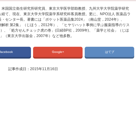
、米国国立衛生研究所研究員、東京大学医学部助教授、九州大学大学院薬学研究
経て、現在、東京大学大学院薬学系研究科客員教授。更に、NPO法人 医薬品ラ
・センター長。著書には「ポケット医薬品集2024」（南山堂，2024年）、
解析 第2集」（じほう，2012年）、「ヒヤリハット事例に学ぶ服薬指導のリス
年）、「処方せんチェック虎の巻」(日経BP社，2009年)、「薬学と社会」（じほ
ぶ」（東京大学出版会，2007年）など他多数。
facebook
Google+
はてブ
記事作成日：2015年11月16日