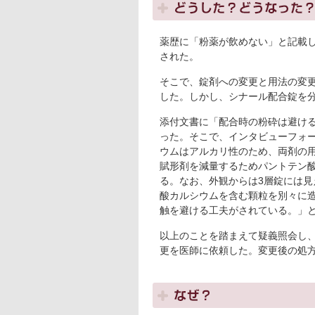
薬歴に「粉薬が飲めない」と記載
された。
そこで、錠剤への変更と用法の変
した。しかし、シナール配合錠を
添付文書に「配合時の粉砕は避け
った。そこで、インタビューフォ
ウムはアルカリ性のため、両剤の
賦形剤を減量するためパントテン
る。なお、外観からは3層錠には
酸カルシウムを含む顆粒を別々に
触を避ける工夫がされている。」
以上のことを踏まえて疑義照会し
更を医師に依頼した。変更後の処