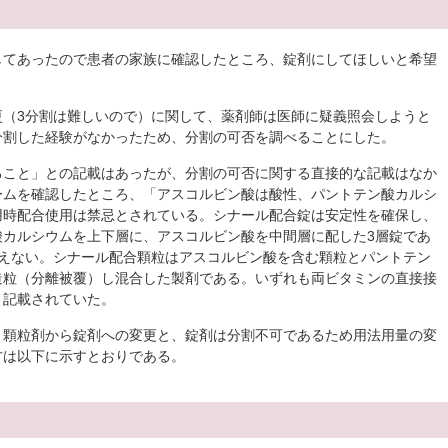
してあったので患者の家族に確認したところ、錠剤にしてほしいと希望
更（3分割は難しいので）に関して、薬剤師は医師に疑義照会しようと
分割した経験がなかったため、分割の可否を調べることにした。
ること」との記載はあったが、分割の可否に関する直接的な記載はなか
ームを確認したところ、「アスコルビン酸は酸性、パントテン酸カルシ
用時配合使用は禁忌とされている。シナール配合錠は安定性を確保し、
酸カルシウムを上下層に、アスコルビン酸を中間層に配した3層錠であ
見えない。シナール配合顆粒はアスコルビン酸を含む顆粒とパントテン
造粒（分離被覆）し混合した製剤である。いずれも両ビタミンの直接接
と記載されていた。
、顆粒剤から錠剤への変更と、錠剤は分割不可であるため用法用量の変
方は以下に示すとおりである。