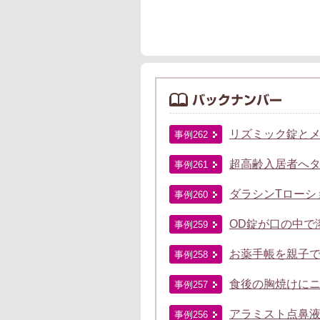
リズミック錠と
事例262
超高齢入居者へ
事例261
ダラシンTローシ
事例260
OD錠が口の中で
事例259
お薬手帳を親子
事例258
食後の胸焼けに
事例257
アラミスト点鼻
事例256