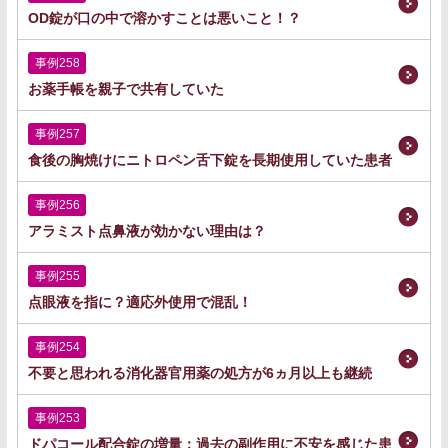
OD錠が口の中で溶かすことは悪いこと！？
事例258
お薬手帳を親子で共有していた
事例257
食後の胸焼けにニトロペン舌下錠を長期使用していた患者
事例256
アラミスト点鼻液が効かない理由は？
事例255
点眼液を指に？適応外使用で混乱！
事例254
不要と思われる消化器官用薬の処方が6ヵ月以上も継続
事例253
ドパコール配合錠の増量：過去の副作用に不安を感じた患