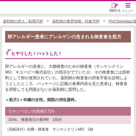
登録する
メニュー
薬剤師の求人・転職TOP
薬剤師の業界情報・特集TOP
Prof.Sawa
卵アレルギー患者にアレルゲンの含まれる検査食を処方
ヒヤリした！ハットした！
卵アレルギーの患者に、大腸検査のための検査食（サンケンクリン
MO、キユーピー株式会社）の指示がでていたが、その検査食には原材
料として卵が使用されていた。薬剤師が検査食の摂食手順を説明しよ
うとしたところ、パッケージに記載の食事内容を見た患者は、検査食
を摂取しても問題がないか薬剤師に質問した。
＜処方1＞40歳の女性。病院の消化器科。
ラキソベロン内用液0.75%
10mL 検査前日の夜9時 1回分
（別紙添付）自費：検査食 サンケンクリンMO 1箱