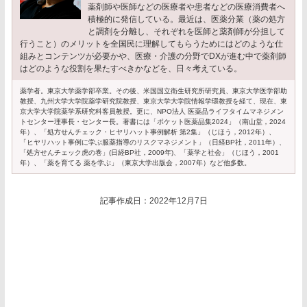
薬剤師や医師などの医療者や患者などの医療消費者へ
積極的に発信している。最近は、医薬分業（薬の処方
と調剤を分離し、それぞれを医師と薬剤師が分担して
行うこと）のメリットを全国民に理解してもらうためにはどのような仕
組みとコンテンツが必要かや、医療・介護の分野でDXが進む中で薬剤師
はどのような役割を果たすべきかなどを、日々考えている。
薬学者。東京大学薬学部卒業。その後、米国国立衛生研究所研究員、東京大学医学部助
教授、九州大学大学院薬学研究院教授、東京大学大学院情報学環教授を経て、現在、東
京大学大学院薬学系研究科客員教授。更に、NPO法人 医薬品ライフタイムマネジメン
トセンター理事長・センター長。著書には「ポケット医薬品集2024」（南山堂，2024
年）、「処方せんチェック・ヒヤリハット事例解析 第2集」（じほう，2012年）、
「ヒヤリハット事例に学ぶ服薬指導のリスクマネジメント」（日経BP社，2011年）、
「処方せんチェック虎の巻」(日経BP社，2009年)、「薬学と社会」（じほう，2001
年）、「薬を育てる 薬を学ぶ」（東京大学出版会，2007年）など他多数。
記事作成日：2022年12月7日