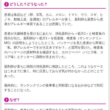
どうした？どうなった？
患者は食品など（卵、豆乳、カニ、メロン、トマト、ウリ、スギ、ヒ
ノキ、動物上皮、金属他）のアレルギーが多く、薬剤師も薬歴から患
者がアレルギー体質であることは把握していた。
患者が大腸検査を受けるにあたり、消化器科から＜処方1＞と検査食の
指示が出た。薬剤師が＜処方1＞を投薬後、検査食（サンケンクリン
MO）の説明をしようとしたところ、パッケージを見た患者から即座に
「私、卵アレルギーですが大丈夫ですか？」と質問を受けた。検査食
のパッケージの原材料名を確認すると、カロリーバー（バニラ味、コ
コア味）とクッキーに鶏卵が含まれていた。
薬剤師が直ちに病院の消化器科に相談したところ、このようなケース
はこれまでに無く、特に注意しておらず気が付かなかったとのことで
あった。
最終的に、サンケンクリンの食事量と同程度になるおかゆなどで対応
することになった。
なぜ？