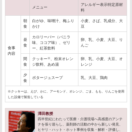
アレルギー表示特定原材
メニュー
料
朝
白がゆ、味噌汁、梅ふり
小麦、さば、乳成分、大
食
かけ
豆
カロリーバー（バニラ
昼
卵、乳、小麦、大豆、り
味、ココア味）、ゼリ
食
んご
食事
ー、紅茶飲料
内容
間
クッキー
※
、粉末オレン
卵、乳、小麦、大豆、オ
食
ジ飲料、あめ湯
レンジ
夕
ポタージュスープ
乳、大豆、鶏肉
食
※クッキーは、えび、かに、アーモンド、オレンジ、ごま、もも、りんごを使用
した設備で製造している
澤田教授
四半世紀にわたって医療・介護現場へ高感度のアンテ
ナを張り巡らし、薬剤師の活動の中から新しい発見、
ヒヤリ・ハット・ホット事例を収集・解析・評価し、