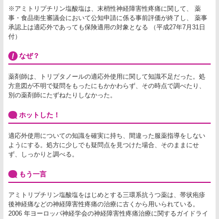
※アミトリプチリン塩酸塩は、末梢性神経障害性疼痛に関して、 薬
事・食品衛生審議会において公知申請に係る事前評価が終了し、 薬事
承認上は適応外であっても保険適用の対象となる （平成27年7月31日
付）
なぜ？
薬剤師は、トリプタノールの適応外使用に関して知識不足だった。処
方意図が不明で疑問をもったにもかかわらず、その時点で調べたり、
別の薬剤師にたずねたりしなかった。
ホットした！
適応外使用についての知識を確実に持ち、間違った服薬指導をしない
ようにする。処方に少しでも疑問点を見つけた場合、そのままにせ
ず、しっかりと調べる。
もう一言
アミトリプチリン塩酸塩をはじめとする三環系抗うつ薬は、帯状疱疹
後神経痛などの神経障害性疼痛の治療に古くから用いられている。
2006 年ヨーロッパ神経学会の神経障害性疼痛治療に関するガイドライ