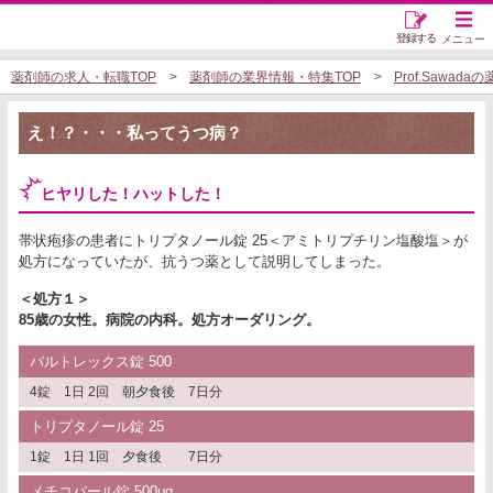
登録する
メニュー
薬剤師の求人・転職TOP
薬剤師の業界情報・特集TOP
Prof.Sawa
え！？・・・私ってうつ病？
ヒヤリした！ハットした！
帯状疱疹の患者にトリプタノール錠 25＜アミトリプチリン塩酸塩＞が
処方になっていたが、抗うつ薬として説明してしまった。
＜処方１＞
85歳の女性。病院の内科。処方オーダリング。
バルトレックス錠 500
4錠 1日 2回 朝夕食後 7日分
トリプタノール錠 25
1錠 1日 1回 夕食後 7日分
メチコバール錠 500μg