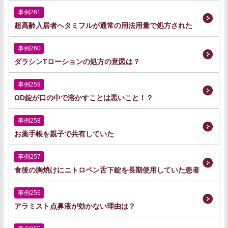
事例261
超高齢入居者へタミフルが通常の用法用量で処方された
事例260
ダラシンTローションの処方の意図は？
事例259
OD錠が口の中で溶かすことは悪いこと！？
事例258
お薬手帳を親子で共有していた
事例257
食後の胸焼けにニトロペン舌下錠を長期使用していた患者
事例256
アラミスト点鼻液が効かない理由は？