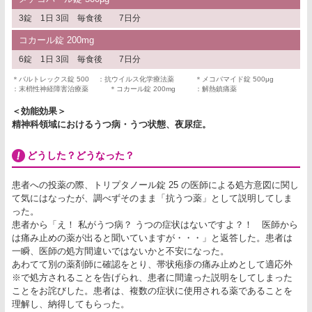
3錠 1日 3回 毎食後 7日分
コカール錠 200mg
6錠 1日 3回 毎食後 7日分
＊バルトレックス錠 500
：抗ウイルス化学療法薬
＊メコバマイド錠 500μg
：末梢性神経障害治療薬
＊コカール錠 200mg
：解熱鎮痛薬
＜効能効果＞
精神科領域におけるうつ病・うつ状態、夜尿症。
どうした？どうなった？
患者への投薬の際、トリプタノール錠 25 の医師による処方意図に関し
て気にはなったが、調べずそのまま「抗うつ薬」として説明してしま
った。
患者から「え！ 私がうつ病？ うつの症状はないですよ？！ 医師から
は痛み止めの薬が出ると聞いていますが・・・」と返答した。患者は
一瞬、医師の処方間違いではないかと不安になった。
あわてて別の薬剤師に確認をとり、帯状疱疹の痛み止めとして適応外
※で処方されることを告げられ、患者に間違った説明をしてしまった
ことをお詫びした。患者は、複数の症状に使用される薬であることを
理解し、納得してもらった。