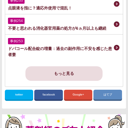
事例255
点眼液を指に？適応外使用で混乱！
事例254
不要と思われる消化器官用薬の処方が6ヵ月以上も継続
事例253
ドパコール配合錠の増量：過去の副作用に不安を感じた患
者妻
もっと見る
twitter
facebook
Google+
はてブ