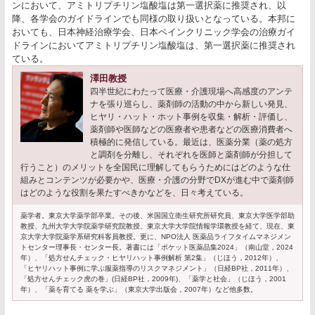
ンにおいて、アミトリプチリン塩酸塩は第一選択薬に推奨され、以
降、各学会のガイドラインでも同様の取り扱いとなっている。本邦に
おいても、日本神経治療学会、日本ペインクリニック学会の治療ガイ
ドラインにおいてアミトリプチリン塩酸塩は、第一選択薬に推奨され
ている。
澤田教授
四半世紀にわたって医療・介護現場へ高感度のアンテ
ナを張り巡らし、薬剤師の活動の中から新しい発見、
ヒヤリ・ハット・ホット事例を収集・解析・評価し、
薬剤師や医師などの医療者や患者などの医療消費者へ
積極的に発信している。最近は、医薬分業（薬の処方
と調剤を分離し、それぞれを医師と薬剤師が分担して
行うこと）のメリットを全国民に理解してもらうためにはどのような仕
組みとコンテンツが必要かや、医療・介護の分野でDXが進む中で薬剤師
はどのような役割を果たすべきかなどを、日々考えている。
薬学者。東京大学薬学部卒業。その後、米国国立衛生研究所研究員、東京大学医学部助
教授、九州大学大学院薬学研究院教授、東京大学大学院情報学環教授を経て、現在、東
京大学大学院薬学系研究科客員教授。更に、NPO法人 医薬品ライフタイムマネジメン
トセンター理事長・センター長。著書には「ポケット医薬品集2024」（南山堂，2024
年）、「処方せんチェック・ヒヤリハット事例解析 第2集」（じほう，2012年）、
「ヒヤリハット事例に学ぶ服薬指導のリスクマネジメント」（日経BP社，2011年）、
「処方せんチェック虎の巻」(日経BP社，2009年)、「薬学と社会」（じほう，2001
年）、「薬を育てる 薬を学ぶ」（東京大学出版会，2007年）など他多数。