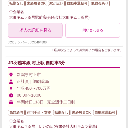
転勤なし
未経験者OK
駅が近い
自動車通勤可
勉強会あり
◇企業名
大町キムラ薬局駅前店(有限会社大町キムラ薬局)
求人の詳細を見る
問い合わせる
JOBナンバー：JOB494508
※応募状況によって募集終了の場合もございます。
JR羽越本線 村上駅 自動車3分
新潟県村上市
正社員｜調剤薬局
年収450〜700万円
08:30〜18:00
年間休日118日 完全週休二日制
高額給与
住宅手当・支援
転勤なし
未経験者OK
自動車通勤可
◇企業名
大町キムラ薬局 いいの店(有限会社大町キムラ薬局)