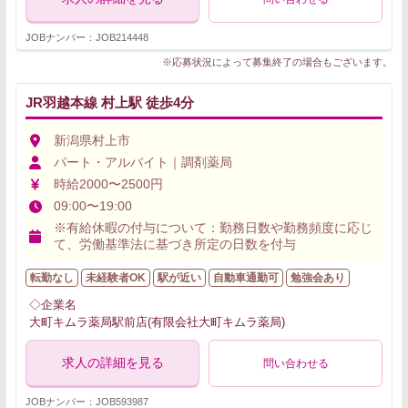
JOBナンバー：JOB214448
※応募状況によって募集終了の場合もございます。
JR羽越本線 村上駅 徒歩4分
新潟県村上市
パート・アルバイト｜調剤薬局
時給2000〜2500円
09:00〜19:00
※有給休暇の付与について：勤務日数や勤務頻度に応じ
て、労働基準法に基づき所定の日数を付与
転勤なし
未経験者OK
駅が近い
自動車通勤可
勉強会あり
◇企業名
大町キムラ薬局駅前店(有限会社大町キムラ薬局)
求人の詳細を見る
問い合わせる
JOBナンバー：JOB593987