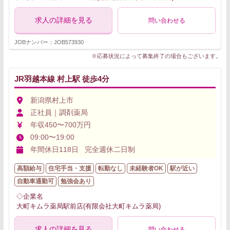
求人の詳細を見る
問い合わせる
JOBナンバー：JOB573930
※応募状況によって募集終了の場合もございます。
JR羽越本線 村上駅 徒歩4分
新潟県村上市
正社員｜調剤薬局
年収450〜700万円
09:00〜19:00
年間休日118日 完全週休二日制
高額給与
住宅手当・支援
転勤なし
未経験者OK
駅が近い
自動車通勤可
勉強会あり
◇企業名
大町キムラ薬局駅前店(有限会社大町キムラ薬局)
求人の詳細を見る
問い合わせる