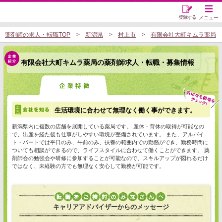
登録する
メニュー
薬剤師の求人・転職TOP
新潟県
村上市
有限会社大町キムラ薬局
有限会社大町キムラ薬局の薬剤師求人・転職・募集情報
生活環境に合わせて無理なく働く事ができます。
新潟県内に複数の店舗を展開している薬局です。 産休・育休の取得が可能なの
で、出産を経た後も仕事がしやすい環境が整備されています。 また、アルバイ
ト・パートでは平日のみ、午前のみ、扶養の範囲内での勤務ができ、勤務時間に
ついても相談ができるので、ライフスタイルに合わせて働くことができます。 薬
剤師会の勉強会や研修に参加することが可能なので、スキルアップが図れるだけ
ではなく、未経験の方でも無理なく安心して勤務が可能です。
キャリアアドバイザーからのメッセージ