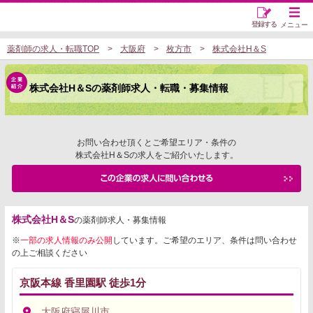
登録する
メニュー
薬剤師の求人・転職TOP
大阪府
枚方市
株式会社H＆S
株式会社H＆Sの薬剤師求人・転職・募集情報
お問い合わせ頂くとご希望エリア・条件の
株式会社H＆Sの求人をご紹介いたします。
株式会社H＆S
の薬剤師求人・募集情報
※
一部の求人情報のみ公開
しています。ご希望のエリア、条件は問い合わせ
の上ご相談ください
京阪本線 香里園駅 徒歩1分
大阪府寝屋川市