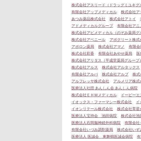
株式会社アスリード（ドラッグミユキグ
有限会社アップメディカル
株式会社ア
あつみ薬品株式会社
株式会社アトイ
アドメディカルグループ
有限会社アニ
株式会社アビメディカル（のぞみ薬局グ
株式会社アベニール
アポクリート株式
アポロン薬局
株式会社アマノ
有限会
株式会社彩香
有限会社あやせ薬局
医
株式会社アリタス（平成堂薬局グループ
株式会社アルス
株式会社アルタックス
有限会社アルバ
株式会社アルプ
株式
アルフレッサ株式会社
アルメリア株式
医療法人社団 あんしん会 あんしん病院
株式会社ＥＨＭメディカル
イーピーエ
イオックス・ファーマシー株式会社
イ
イオンリテール株式会社
株式会社育星
医療法人宝持会 池田病院
株式会社池
医療法人石岡脳神経外科病院
有限会社
有限会社いづみ調剤薬局
株式会社いず
医療法人 医誠会 東舞鶴医誠会病院
有