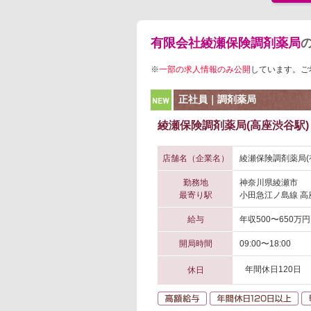
有限会社綾瀬保険調剤薬局
※
一部の求人情報のみ公開
しています。ご
NEW
正社員｜調剤薬局
綾瀬保険調剤薬局(高座渋谷駅)
店舗名（企業名）
綾瀬保険調剤薬局(
勤務地
神奈川県綾瀬市
最寄り駅
小田急江ノ島線 高
給与
年収500〜650万円
開局時間
09:00〜18:00
年間休日120日
休日
高額給与
年