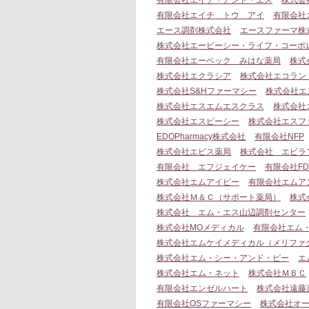
有限会社エイチ・アンド・エス
株式会
有限会社エイチ トウ アイ
有限会社
エース調剤株式会社
エースファーマ株
株式会社エービーシー・ライフ・コーポ
有限会社エーベック みはな薬局
株式会
株式会社エクラシア
株式会社エコラン
株式会社S&Hファーマシー
株式会社エ
株式会社エスエムエスクラス
株式会社
株式会社エスピーシー
株式会社エスフ
EDOPharmacy株式会社
有限会社NFP
株式会社エビス薬局
株式会社 エビラ
有限会社 エフジェイケー
有限会社F
株式会社エムアイピー
有限会社エムア
株式会社Ｍ＆Ｃ（サポート薬局）
株式
株式会社 エム・エス山辺調剤センター
株式会社MOメディカル
有限会社エム
株式会社エムケイメディカル（メリファ
株式会社エム・シー・アンド・ピー
エ
株式会社エム・ネット
株式会社ＭＢＣ
有限会社エンゼルハート
株式会社遠藤
有限会社OSファーマシー
株式会社オ