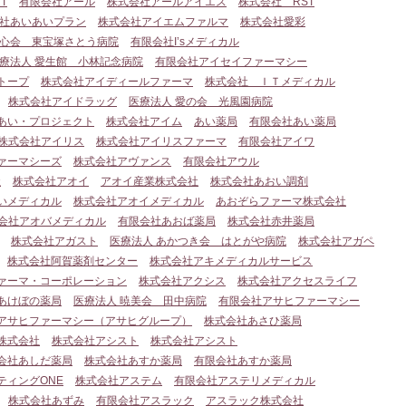
T
有限会社アール
株式会社アールアイエス
株式会社 RST
社あいあいプラン
株式会社アイエムファルマ
株式会社愛彩
心会 東宝塚さとう病院
有限会社I’sメディカル
療法人 愛生館 小林記念病院
有限会社アイセイファーマシー
トープ
株式会社アイディールファーマ
株式会社 ＩＴメディカル
株式会社アイドラッグ
医療法人 愛の会 光風園病院
あい・プロジェクト
株式会社アイム
あい薬局
有限会社あい薬局
株式会社アイリス
株式会社アイリスファーマ
有限会社アイワ
ァーマシーズ
株式会社アヴァンス
有限会社アウル
社
株式会社アオイ
アオイ産業株式会社
株式会社あおい調剤
いメディカル
株式会社アオイメディカル
あおぞらファーマ株式会社
会社アオバメディカル
有限会社あおば薬局
株式会社赤井薬局
株式会社アガスト
医療法人 あかつき会 はとがや病院
株式会社アガペ
株式会社阿賀薬剤センター
株式会社アキメディカルサービス
ァーマ・コーポレーション
株式会社アクシス
株式会社アクセスライフ
あけぼの薬局
医療法人 暁美会 田中病院
有限会社アサヒファーマシー
アサヒファーマシー（アサヒグループ）
株式会社あさひ薬局
株式会社
株式会社アシスト
株式会社アシスト
会社あしだ薬局
株式会社あすか薬局
有限会社あすか薬局
ティングONE
株式会社アステム
有限会社アステリメディカル
株式会社あずみ
有限会社アスラック
アスラック株式会社