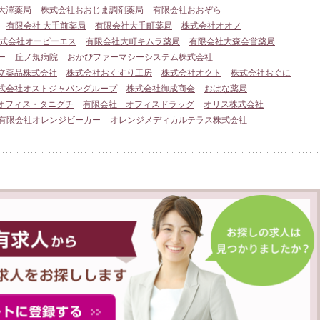
大澤薬局
株式会社おおじま調剤薬局
有限会社おおぞら
有限会社 大手前薬局
有限会社大手町薬局
株式会社オオノ
式会社オーピーエス
有限会社大町キムラ薬局
有限会社大森会営薬局
ー
丘ノ規病院
おかぴファーマシーシステム株式会社
立薬品株式会社
株式会社おくすり工房
株式会社オクト
株式会社おぐに
式会社オストジャパングループ
株式会社御成商会
おはな薬局
オフィス・タニグチ
有限会社 オフィスドラッグ
オリス株式会社
有限会社オレンジビーカー
オレンジメディカルテラス株式会社