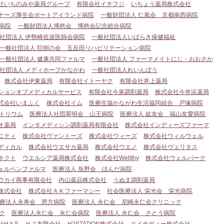
社いちのみや薬局グループ
有限会社イチフジ
いちょう薬局株式会社
ナーズ厚生会ポートアイランド病院
一般財団法人 仁風会 京都南西病院
病院
一般財団法人博慈会 博慈会記念総合病院
社団法人 伊勢崎佐波医師会病院
一般社団法人いばらき保健福祉
一般社団法人 巨樹の会 五反田リハビリテーション病院
一般社団法人 健康共同ファルマ
一般社団法人 ファーマメイトにじ・おおさか
社団法人 メディホープかながわ
一般社団法人れいんぼう
株式会社伊東薬局
有限会社イトーヤク
有限会社井上薬局
ションオブメディカルサービス
有限会社今泉調剤薬局
株式会社今井浜薬局
式会社いまふく
株式会社イム
医療生協かながわ生活協同組合 戸塚病院
トリウム
医療法人社団翠明会 山王病院
医療法人 紘友会 福山友愛病院
オ薬局
インタメディシン調剤薬局有限会社
株式会社インディーズファーマ
ニティ
株式会社ヴァントーズ
株式会社ウィーズ
株式会社ウィルウェル
ディカル
株式会社ウエサカ薬局
株式会社ウエノ
株式会社ヴェリタス
ネクト
ウエルシア薬局株式会社
株式会社Wellthy
株式会社ウェルパーク
ェルペンファルマ
医療法人 魚野会 ほんだ病院
ウカイ商事有限会社
内山薬品株式会社
うぬま調剤薬局
株式会社
株式会社ＡＫファーマシー
社会医療法人 栄光会 栄光病院
療法人永寿会 恩方病院
医療法人 永仁会 尼崎永仁会クリニック
ク
医療法人永仁会 永仁会病院
医療法人 永仁会 さとう病院