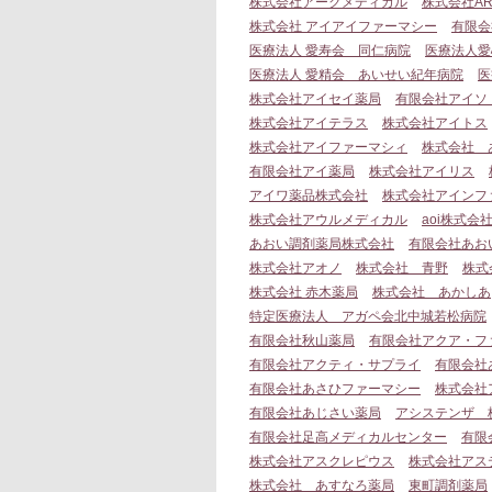
株式会社アークメディカル
株式会社AR
株式会社 アイアイファーマシー
有限会
医療法人 愛寿会 同仁病院
医療法人愛
医療法人 愛精会 あいせい紀年病院
医
株式会社アイセイ薬局
有限会社アイソ
株式会社アイテラス
株式会社アイトス
株式会社アイファーマシィ
株式会社 
有限会社アイ薬局
株式会社アイリス
アイワ薬品株式会社
株式会社アインフ
株式会社アウルメディカル
aoi株式会
あおい調剤薬局株式会社
有限会社あお
株式会社アオノ
株式会社 青野
株式
株式会社 赤木薬局
株式会社 あかしあ
特定医療法人 アガペ会北中城若松病院
有限会社秋山薬局
有限会社アクア・フ
有限会社アクティ・サプライ
有限会社
有限会社あさひファーマシー
株式会社
有限会社あじさい薬局
アシステンザ 
有限会社足高メディカルセンター
有限
株式会社アスクレピウス
株式会社アス
株式会社 あすなろ薬局
東町調剤薬局