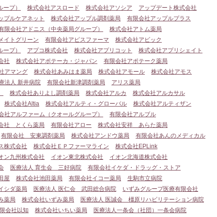
ループ）
株式会社アスロード
株式会社アソシア
アップデート株式会社
ップルケアネット
株式会社アップル調剤薬局
有限会社アップルプラス
有限会社アドニス（中央薬局グループ）
株式会社アトム薬局
メイトグリーン
有限会社アピスファーマ
株式会社アビック
ループ）
アプコ株式会社
株式会社アプリコット
株式会社アプリシェイト
会社
株式会社アポテーカ・ジャパン
有限会社アポテーク薬局
社アマング
株式会社あみはま薬局
株式会社アモール
株式会社アモス
療法人 新井病院
有限会社新津調剤薬局
アリス薬局
）
株式会社ありよし調剤薬局
株式会社アルカ
株式会社アルカサル
株式会社Altia
株式会社アルティ・グローバル
株式会社アルティザン
会社アルファーム（クオールグループ）
有限会社アルブル
会社 とくら薬局
有限会社アロー
株式会社安祥 あらた薬局
有限会社 安東調剤薬局
株式会社アンドウ薬局
有限会社あんのメディカル
ス株式会社
株式会社ＥＰファーマライン
株式会社EPLink
オン九州株式会社
イオン東北株式会社
イオン北海道株式会社
会
医療法人 育生会 三好病院
有限会社イケダ・ドラッグ・ストア
田屋
株式会社池田薬局
有限会社イコー薬局
生駒市立病院
イシダ薬局
医療法人 医仁会 武田総合病院
いずみグループ医療有限会社
み薬局
株式会社いずみ薬局
医療法人 医誠会 橿原リハビリテーション病院
限会社以知
株式会社いちい薬局
医療法人一条会（社団）一条会病院