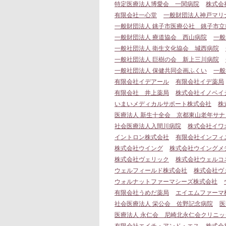
特定医療法人博愛会 一関病院
株式会
有限会社一心堂
一般財団法人神戸マリ
一般財団法人 銚子市医療公社 銚子市立
一般財団法人 療道協会 西山病院
一般
一般社団法人 衛生文化協会 城西病院
一般社団法人 巨樹の会 新上三川病院
一般社団法人 保健共同企画ふくい
一般
有限会社イデアール
有限会社イデ薬局
有限会社 井上薬局
株式会社イノベイ
いまいメディカルサポート株式会社
株
医療法人 新生十全会 京都東山老年サナ
社会医療法人入間川病院
株式会社イワ
イントロン株式会社
有限会社インフィ
株式会社ウイング
株式会社ウイングメ
株式会社ヴェリック
株式会社ウェルコ
ウェルフィールド株式会社
株式会社ヴ
ウォルナットファーマシーズ株式会社
有限会社うめだ薬局
エイエムファーマ
社会医療法人 栄公会 佐野記念病院
医
医療法人 永仁会 尼崎北永仁会クリニッ