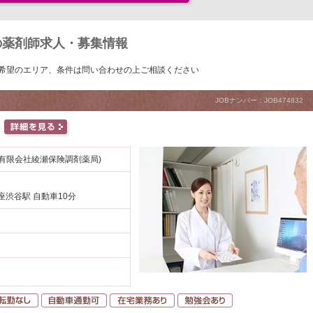
の薬剤師求人・募集情報
希望のエリア、条件は問い合わせの上ご相談ください
JOBナンバー：JOB474832
有限会社綾瀬保険調剤薬局)
座渋谷駅 自動車10分
間休日120日以上
転勤なし
自動車通勤可
在宅業務あり
勉強会あり