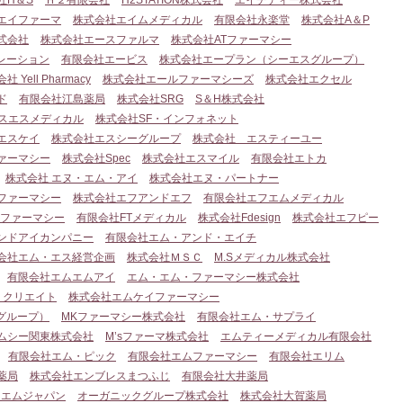
社H＆S
Ｈ２有限会社
H2STATION株式会社
エイチディー株式会社
エイファーマ
株式会社エイムメディカル
有限会社永楽堂
株式会社A＆P
式会社
株式会社エースファルマ
株式会社ATファーマシー
レーション
有限会社エービス
株式会社エープラン（シーエスグループ）
社 Yell Pharmacy
株式会社エールファーマシーズ
株式会社エクセル
ド
有限会社江島薬局
株式会社SRG
S＆H株式会社
スエスメディカル
株式会社SF・インフォネット
エスケイ
株式会社エスシーグループ
株式会社 エスティーユー
ァーマシー
株式会社Spec
株式会社エスマイル
有限会社エトカ
株式会社 エヌ・エム・アイ
株式会社エヌ・パートナー
ファーマシー
株式会社エフアンドエフ
有限会社エフエムメディカル
Dファーマシー
有限会社FTメディカル
株式会社Fdesign
株式会社エフピー
ンドアイカンパニー
有限会社エム・アンド・エイチ
会社エム・エス経営企画
株式会社ＭＳＣ
M.Sメディカル株式会社
有限会社エムエムアイ
エム・エム・ファーマシー株式会社
・クリエイト
株式会社エムケイファーマシー
グループ）
MKファーマシー株式会社
有限会社エム・サプライ
ムシー関東株式会社
M’sファーマ株式会社
エムティーメディカル有限会社
有限会社エム・ピック
有限会社エムファーマシー
有限会社エリム
薬局
株式会社エンブレスまつふじ
有限会社大井薬局
ーエムジャパン
オーガニックグループ株式会社
株式会社大賀薬局