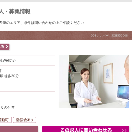
人・募集情報
希望のエリア、条件は問い合わせの上ご相談ください
JOBナンバー：JOB555008
ellthy)
町
駅 徒歩30分
円
通りの付与
K
自動車通勤可
勉強会あり