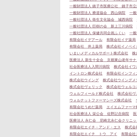
一般財団法人 銚子市医療公社 銚子市立
一般財団法人 療道協会 西山病院
一般
一般社団法人 衛生文化協会 城西病院
一般社団法人 巨樹の会 新上三川病院
一般社団法人 保健共同企画ふくい
一般
有限会社イデアール
有限会社イデ薬局
有限会社 井上薬局
株式会社イノベイ
いまいメディカルサポート株式会社
株
医療法人 新生十全会 京都東山老年サナ
社会医療法人入間川病院
株式会社イワ
イントロン株式会社
有限会社インフィ
株式会社ウイング
株式会社ウイングメ
株式会社ヴェリック
株式会社ウェルコ
ウェルフィールド株式会社
株式会社ヴ
ウォルナットファーマシーズ株式会社
有限会社うめだ薬局
エイエムファーマ
社会医療法人 栄公会 佐野記念病院
医
医療法人 永仁会 尼崎北永仁会クリニッ
有限会社エイチ・アンド・エス
株式会
有限会社エイチ トウ アイ
有限会社