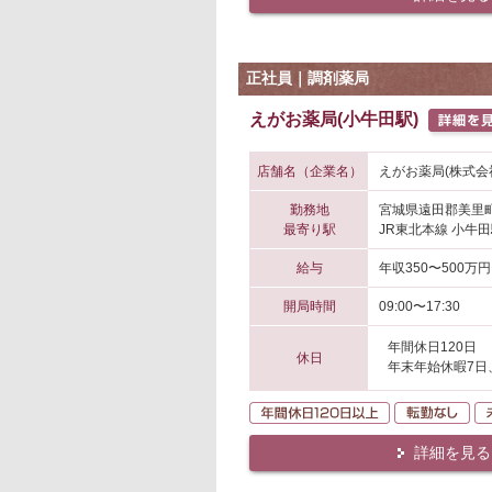
正社員｜調剤薬局
えがお薬局(小牛田駅)
店舗名（企業名）
えがお薬局(株式会社W
勤務地
宮城県遠田郡美里
最寄り駅
JR東北本線 小牛田
給与
年収350〜500万円
開局時間
09:00〜17:30
年間休日120日
休日
年末年始休暇7日
年間休日120日
転
詳細を見る