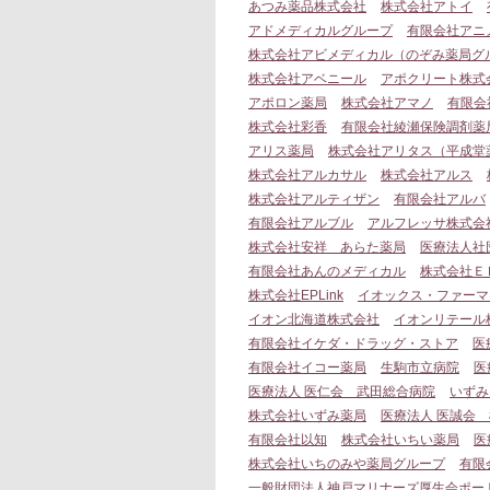
あつみ薬品株式会社
株式会社アトイ
アドメディカルグループ
有限会社アニ
株式会社アビメディカル（のぞみ薬局グ
株式会社アベニール
アポクリート株式
アポロン薬局
株式会社アマノ
有限会
株式会社彩香
有限会社綾瀬保険調剤薬
アリス薬局
株式会社アリタス（平成堂
株式会社アルカサル
株式会社アルス
株式会社アルティザン
有限会社アルバ
有限会社アルブル
アルフレッサ株式会
株式会社安祥 あらた薬局
医療法人社
有限会社あんのメディカル
株式会社Ｅ
株式会社EPLink
イオックス・ファーマ
イオン北海道株式会社
イオンリテール
有限会社イケダ・ドラッグ・ストア
医
有限会社イコー薬局
生駒市立病院
医
医療法人 医仁会 武田総合病院
いずみ
株式会社いずみ薬局
医療法人 医誠会
有限会社以知
株式会社いちい薬局
医
株式会社いちのみや薬局グループ
有限
一般財団法人神戸マリナーズ厚生会ポー