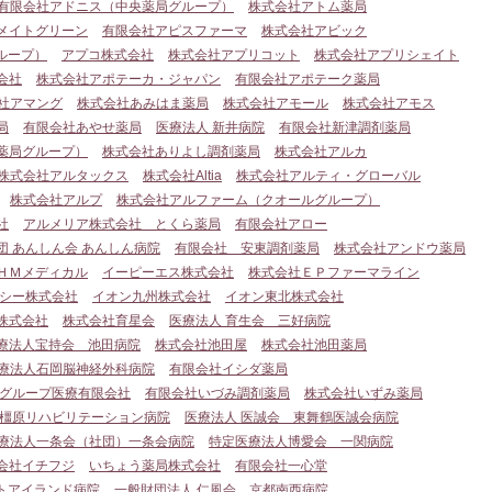
有限会社アドニス（中央薬局グループ）
株式会社アトム薬局
メイトグリーン
有限会社アピスファーマ
株式会社アビック
ループ）
アプコ株式会社
株式会社アプリコット
株式会社アプリシェイト
会社
株式会社アポテーカ・ジャパン
有限会社アポテーク薬局
社アマング
株式会社あみはま薬局
株式会社アモール
株式会社アモス
局
有限会社あやせ薬局
医療法人 新井病院
有限会社新津調剤薬局
薬局グループ）
株式会社ありよし調剤薬局
株式会社アルカ
株式会社アルタックス
株式会社Altia
株式会社アルティ・グローバル
株式会社アルプ
株式会社アルファーム（クオールグループ）
社
アルメリア株式会社 とくら薬局
有限会社アロー
団 あんしん会 あんしん病院
有限会社 安東調剤薬局
株式会社アンドウ薬局
ＨＭメディカル
イーピーエス株式会社
株式会社ＥＰファーマライン
シー株式会社
イオン九州株式会社
イオン東北株式会社
株式会社
株式会社育星会
医療法人 育生会 三好病院
療法人宝持会 池田病院
株式会社池田屋
株式会社池田薬局
療法人石岡脳神経外科病院
有限会社イシダ薬局
グループ医療有限会社
有限会社いづみ調剤薬局
株式会社いずみ薬局
 橿原リハビリテーション病院
医療法人 医誠会 東舞鶴医誠会病院
療法人一条会（社団）一条会病院
特定医療法人博愛会 一関病院
会社イチフジ
いちょう薬局株式会社
有限会社一心堂
トアイランド病院
一般財団法人 仁風会 京都南西病院