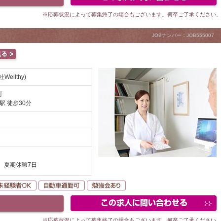
※応募状況によって募集終了の場合もございます。何卒ご了承ください
JOBナンバー：JOB555007
ellthy)
町
駅 徒歩30分
、夏期休暇7日
以上
勤なし
未経験者OK
自動車通勤可
勉強会あり
※応募状況によって募集終了の場合もございます。何卒ご了承ください