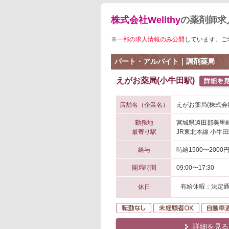
株式会社Wellthy
の薬剤師求
※
一部の求人情報のみ公開
しています。ご
パート・アルバイト｜調剤薬局
えがお薬局(小牛田駅)
店舗名（企業名）
えがお薬局(株式会社W
勤務地
宮城県遠田郡美里
最寄り駅
JR東北本線 小牛田
給与
時給1500〜2000
開局時間
09:00〜17:30
有給休暇：法定
休日
転勤なし
未経験者O
詳細を見る