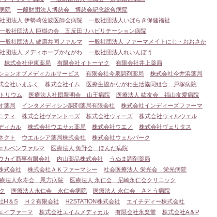
病院
一般財団法人博慈会 博慈会記念総合病院
社団法人 伊勢崎佐波医師会病院
一般社団法人いばらき保健福祉
一般社団法人 巨樹の会 五反田リハビリテーション病院
一般社団法人 健康共同ファルマ
一般社団法人 ファーマメイトにじ・おおさか
社団法人 メディホープかながわ
一般社団法人れいんぼう
株式会社伊東薬局
有限会社イトーヤク
有限会社井上薬局
ションオブメディカルサービス
有限会社今泉調剤薬局
株式会社今井浜薬局
式会社いまふく
株式会社イム
医療生協かながわ生活協同組合 戸塚病院
トリウム
医療法人社団翠明会 山王病院
医療法人 紘友会 福山友愛病院
オ薬局
インタメディシン調剤薬局有限会社
株式会社インディーズファーマ
ニティ
株式会社ヴァントーズ
株式会社ウィーズ
株式会社ウィルウェル
ディカル
株式会社ウエサカ薬局
株式会社ウエノ
株式会社ヴェリタス
ネクト
ウエルシア薬局株式会社
株式会社ウェルパーク
ェルペンファルマ
医療法人 魚野会 ほんだ病院
ウカイ商事有限会社
内山薬品株式会社
うぬま調剤薬局
株式会社
株式会社ＡＫファーマシー
社会医療法人 栄光会 栄光病院
療法人永寿会 恩方病院
医療法人 永仁会 尼崎永仁会クリニック
ク
医療法人永仁会 永仁会病院
医療法人 永仁会 さとう病院
社H＆S
Ｈ２有限会社
H2STATION株式会社
エイチディー株式会社
エイファーマ
株式会社エイムメディカル
有限会社永楽堂
株式会社A＆P