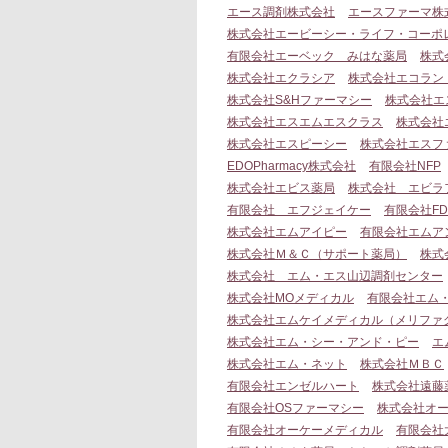
エース調剤株式会社
エースファーマ株
株式会社エービーシー・ライフ・コーポ
有限会社エーベック みはな薬局
株式会
株式会社エクラシア
株式会社エコラン
株式会社S&Hファーマシー
株式会社エ
株式会社エスエムエスクラス
株式会社
株式会社エスピーシー
株式会社エスフ
EDOPharmacy株式会社
有限会社NFP
株式会社エビス薬局
株式会社 エビラ
有限会社 エフジェイケー
有限会社F
株式会社エムアイピー
有限会社エムア
株式会社Ｍ＆Ｃ（サポート薬局）
株式
株式会社 エム・エス山辺調剤センター
株式会社MOメディカル
有限会社エム
株式会社エムケイメディカル（メリファ
株式会社エム・シー・アンド・ピー
エ
株式会社エム・ネット
株式会社ＭＢＣ
有限会社エンゼルハート
株式会社遠藤
有限会社OSファーマシー
株式会社オ
有限会社オーケーメディカル
有限会社