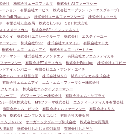
式会社
株式会社エースファルマ
株式会社ATファーマシー
レーション
有限会社エービス
株式会社エープラン（シーエスグループ）
社 Yell Pharmacy
株式会社エールファーマシーズ
株式会社エクセル
ド
有限会社江島薬局
株式会社SRG
S＆H株式会社
スエスメディカル
株式会社SF・インフォネット
エスケイ
株式会社エスシーグループ
株式会社 エスティーユー
ァーマシー
株式会社Spec
株式会社エスマイル
有限会社エトカ
株式会社 エヌ・エム・アイ
株式会社エヌ・パートナー
ファーマシー
株式会社エフアンドエフ
有限会社エフエムメディカル
Dファーマシー
有限会社FTメディカル
株式会社Fdesign
株式会社エフピー
ンドアイカンパニー
有限会社エム・アンド・エイチ
会社エム・エス経営企画
株式会社ＭＳＣ
M.Sメディカル株式会社
有限会社エムエムアイ
エム・エム・ファーマシー株式会社
・クリエイト
株式会社エムケイファーマシー
グループ）
MKファーマシー株式会社
有限会社エム・サプライ
ムシー関東株式会社
M’sファーマ株式会社
エムティーメディカル有限会社
有限会社エム・ピック
有限会社エムファーマシー
有限会社エリム
薬局
株式会社エンブレスまつふじ
有限会社大井薬局
ーエムジャパン
オーガニックグループ株式会社
株式会社大賀薬局
大澤薬局
株式会社おおじま調剤薬局
有限会社おおぞら