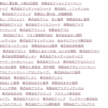
療法人 愛生館 小林記念病院
有限会社アイセイファーマシー
トープ
株式会社アイディールファーマ
株式会社 ＩＴメディカル
株式会社アイドラッグ
医療法人 愛の会 光風園病院
あい・プロジェクト
株式会社アイム
あい薬局
有限会社あい薬局
株式会社アイリス
株式会社アイリスファーマ
有限会社アイワ
ァーマシーズ
株式会社アヴァンス
有限会社アウル
社
株式会社アオイ
アオイ産業株式会社
株式会社あおい調剤
いメディカル
株式会社アオイメディカル
あおぞらファーマ株式会社
会社アオバメディカル
有限会社あおば薬局
株式会社赤井薬局
株式会社アガスト
医療法人 あかつき会 はとがや病院
株式会社アガペ
株式会社阿賀薬剤センター
株式会社アキメディカルサービス
ァーマ・コーポレーション
株式会社アクシス
株式会社アクセスライフ
あけぼの薬局
医療法人 暁美会 田中病院
有限会社アサヒファーマシー
アサヒファーマシー（アサヒグループ）
株式会社あさひ薬局
株式会社
株式会社アシスト
株式会社アシスト
会社あしだ薬局
株式会社あすか薬局
有限会社あすか薬局
ティングONE
株式会社アステム
有限会社アステリメディカル
株式会社あずみ
有限会社アスラック
アスラック株式会社
ループ）
株式会社アスロード
株式会社アソシア
アップデート株式会社
ップルケアネット
株式会社アップル調剤薬局
有限会社アップルプラス