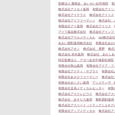
医療法人 愛精会 あいせい紀年病院
医
株式会社アイセイ薬局
有限会社アイソ
株式会社アイテラス
株式会社アイトス
株式会社アイファーマシィ
株式会社 
有限会社アイ薬局
株式会社アイリス
アイワ薬品株式会社
株式会社アインフ
株式会社アウルメディカル
aoi株式会
あおい調剤薬局株式会社
有限会社あお
株式会社アオノ
株式会社 青野
株式
株式会社 赤木薬局
株式会社 あかしあ
特定医療法人 アガペ会北中城若松病院
有限会社秋山薬局
有限会社アクア・フ
有限会社アクティ・サプライ
有限会社
有限会社あさひファーマシー
株式会社
有限会社あじさい薬局
アシステンザ 
有限会社足高メディカルセンター
有限
株式会社アスクレピウス
株式会社アス
株式会社 あすなろ薬局
東町調剤薬局
株式会社アスリード（ドラッグミユキグ
有限会社アップメディカル
株式会社ア