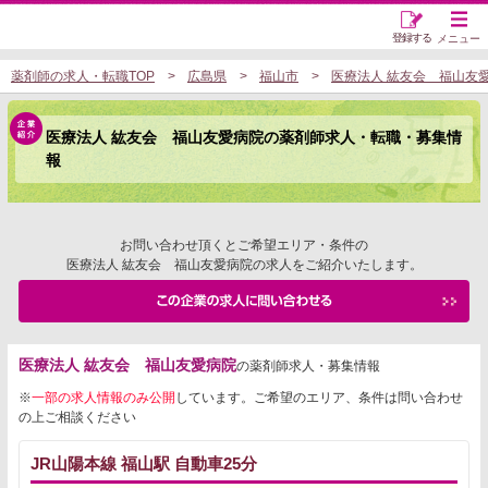
登録する
メニュー
薬剤師の求人・転職TOP
広島県
福山市
医療法人 紘友会 福山友
医療法人 紘友会 福山友愛病院の薬剤師求人・転職・募集情
報
お問い合わせ頂くとご希望エリア・条件の
医療法人 紘友会 福山友愛病院の求人をご紹介いたします。
医療法人 紘友会 福山友愛病院
の薬剤師求人・募集情報
※
一部の求人情報のみ公開
しています。ご希望のエリア、条件は問い合わせ
の上ご相談ください
JR山陽本線 福山駅 自動車25分