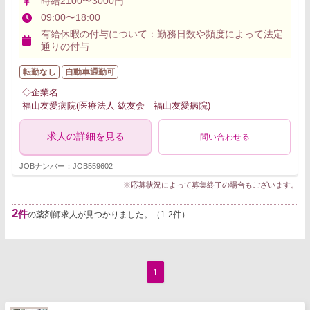
時給2100〜3000円
09:00〜18:00
有給休暇の付与について：勤務日数や頻度によって法定
通りの付与
転勤なし
自動車通勤可
◇企業名
福山友愛病院(医療法人 紘友会 福山友愛病院)
求人の詳細を見る
問い合わせる
JOBナンバー：JOB559602
※応募状況によって募集終了の場合もございます。
2
件
の薬剤師求人が見つかりました。（1-2件）
1