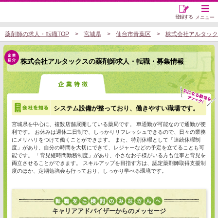
登録する
メニュー
薬剤師の求人・転職TOP
宮城県
仙台市青葉区
株式会社アルタック
株式会社アルタックスの薬剤師求人・転職・募集情報
システム設備が整っており、働きやすい職場です。
宮城県を中心に、複数店舗展開している薬局です。 車通勤が可能なので通勤が便
利です。 お休みは週休二日制で、しっかりリフレッシュできるので、日々の業務
にメリハリをつけて働くことができます。 また、特別休暇として「連続休暇制
度」があり、自分の時間を大切にできて、レジャーなどの予定を立てることも可
能です。 「育児短時間勤務制度」があり、小さなお子様がいる方も仕事と育児を
両立させることができます。 スキルアップを目指す方は、認定薬剤師取得支援制
度のほか、定期勉強会も行っており、しっかり学べる環境です。
キャリアアドバイザーからのメッセージ