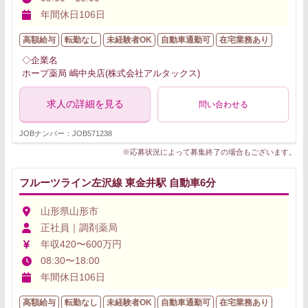
年間休日106日
高額給与
転勤なし
未経験者OK
自動車通勤可
在宅業務あり
◇企業名
ホープ薬局 嶋中央店(株式会社アルタックス)
求人の詳細を見る
問い合わせる
JOBナンバー：JOB571238
※応募状況によって募集終了の場合もございます。
フルーツライン左沢線 東金井駅 自動車6分
山形県山形市
正社員｜調剤薬局
年収420〜600万円
08:30〜18:00
年間休日106日
高額給与
転勤なし
未経験者OK
自動車通勤可
在宅業務あり