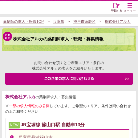
登録する
メニュー
薬剤師の求人・転職TOP
兵庫県
神戸市須磨区
株式会社アルカ
株式会社アルカの薬剤師求人・転職・募集情報
お問い合わせ頂くとご希望エリア・条件の
株式会社アルカの求人をご紹介いたします。
株式会社アルカ
の薬剤師求人・募集情報
※
一部の求人情報のみ公開
しています。ご希望のエリア、条件は問い合わせ
の上ご相談ください
JR宝塚線 篠山口駅 自動車13分
NEW
兵庫県丹波篠山市