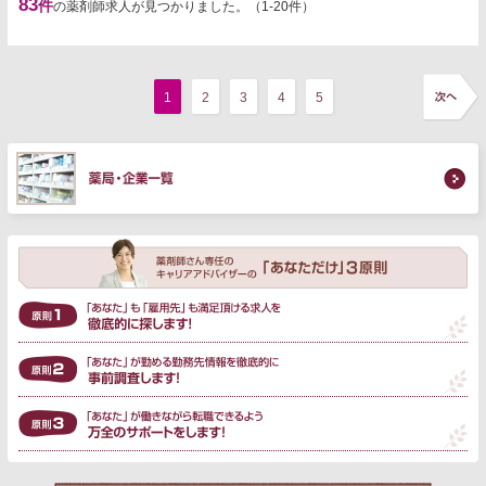
83
件
の薬剤師求人が見つかりました。（1-20件）
1
2
3
4
5