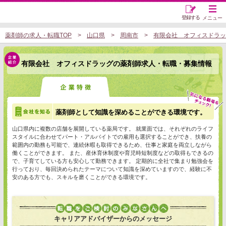
登録する
メニュー
薬剤師の求人・転職TOP
山口県
周南市
有限会社 オフィスドラッ
有限会社 オフィスドラッグの薬剤師求人・転職・募集情報
薬剤師として知識を深めることができる環境です。
山口県内に複数の店舗を展開している薬局です。 就業面では、それぞれのライフ
スタイルに合わせてパート・アルバイトでの雇用も選択することができ、扶養の
範囲内の勤務も可能で、連続休暇も取得できるため、仕事と家庭を両立しながら
働くことができます。 また、産休育休制度や育児時短制度などの取得もできるの
で、子育てしている方も安心して勤務できます。 定期的に全社で集まり勉強会を
行っており、毎回決められたテーマについて知識を深めていますので、経験に不
安のある方でも、スキルを磨くことができる環境です。
キャリアアドバイザーからのメッセージ