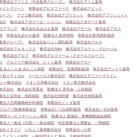
有限会社アドニス（中央薬局グループ）
株式会社アトム薬局
メイトグリーン
有限会社アピスファーマ
株式会社アビック
ループ）
アプコ株式会社
株式会社アプリコット
株式会社アプリシェイト
会社
株式会社アポテーカ・ジャパン
有限会社アポテーク薬局
社アマング
株式会社あみはま薬局
株式会社アモール
株式会社アモス
局
有限会社あやせ薬局
医療法人 新井病院
有限会社新津調剤薬局
薬局グループ）
株式会社ありよし調剤薬局
株式会社アルカ
株式会社アルタックス
株式会社Altia
株式会社アルティ・グローバル
株式会社アルプ
株式会社アルファーム（クオールグループ）
社
アルメリア株式会社 とくら薬局
有限会社アロー
団 あんしん会 あんしん病院
有限会社 安東調剤薬局
株式会社アンドウ薬局
ＨＭメディカル
イーピーエス株式会社
株式会社ＥＰファーマライン
シー株式会社
イオン九州株式会社
イオン東北株式会社
株式会社
株式会社育星会
医療法人 育生会 三好病院
療法人宝持会 池田病院
株式会社池田屋
株式会社池田薬局
療法人石岡脳神経外科病院
有限会社イシダ薬局
グループ医療有限会社
有限会社いづみ調剤薬局
株式会社いずみ薬局
 橿原リハビリテーション病院
医療法人 医誠会 東舞鶴医誠会病院
療法人一条会（社団）一条会病院
特定医療法人博愛会 一関病院
会社イチフジ
いちょう薬局株式会社
有限会社一心堂
トアイランド病院
一般財団法人 仁風会 京都南西病院