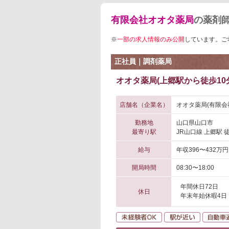
有限会社オオタ薬局
の薬剤
※
一部の求人情報のみ公開
しています。ご
正社員｜調剤薬局
オオタ薬局(上郷駅から徒歩10
店舗名（企業名）
オオタ薬局(有限会
勤務地
山口県山口市
最寄り駅
JR山口線 上郷駅 
給与
年収396〜432万円
開局時間
08:30〜18:00
年間休日72日
休日
年末年始休暇4日
未経験者OK
駅が近い