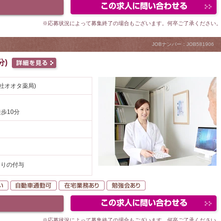
※応募状況によって募集終了の場合もございます。何卒ご了承ください
JOBナンバー：JOB581906
分)
社オオタ薬局)
徒歩10分
円
通りの付与
K
駅が近い
自動車通勤可
在宅業務あり
勉強会あり
※応募状況によって募集終了の場合もございます。何卒ご了承ください