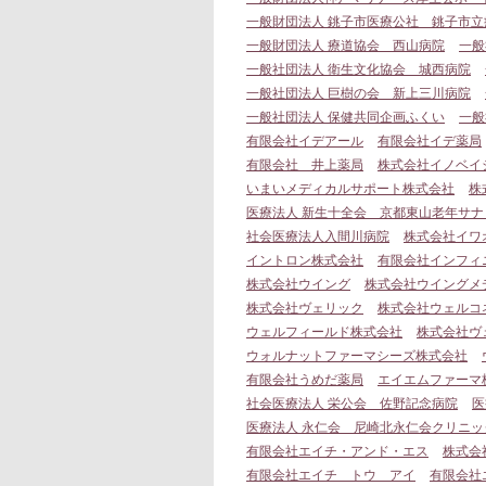
一般財団法人 銚子市医療公社 銚子市立
一般財団法人 療道協会 西山病院
一般
一般社団法人 衛生文化協会 城西病院
一般社団法人 巨樹の会 新上三川病院
一般社団法人 保健共同企画ふくい
一般
有限会社イデアール
有限会社イデ薬局
有限会社 井上薬局
株式会社イノベイ
いまいメディカルサポート株式会社
株
医療法人 新生十全会 京都東山老年サナ
社会医療法人入間川病院
株式会社イワ
イントロン株式会社
有限会社インフィ
株式会社ウイング
株式会社ウイングメ
株式会社ヴェリック
株式会社ウェルコ
ウェルフィールド株式会社
株式会社ヴ
ウォルナットファーマシーズ株式会社
有限会社うめだ薬局
エイエムファーマ
社会医療法人 栄公会 佐野記念病院
医
医療法人 永仁会 尼崎北永仁会クリニッ
有限会社エイチ・アンド・エス
株式会
有限会社エイチ トウ アイ
有限会社