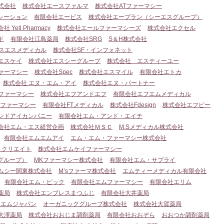
式会社
株式会社エースファルマ
株式会社ATファーマシー
レーション
有限会社エービス
株式会社エープラン（シーエスグループ）
社 Yell Pharmacy
株式会社エールファーマシーズ
株式会社エクセル
ド
有限会社江島薬局
株式会社SRG
S＆H株式会社
スエスメディカル
株式会社SF・インフォネット
エスケイ
株式会社エスシーグループ
株式会社 エスティーユー
ァーマシー
株式会社Spec
株式会社エスマイル
有限会社エトカ
株式会社 エヌ・エム・アイ
株式会社エヌ・パートナー
ファーマシー
株式会社エフアンドエフ
有限会社エフエムメディカル
Dファーマシー
有限会社FTメディカル
株式会社Fdesign
株式会社エフピー
ンドアイカンパニー
有限会社エム・アンド・エイチ
会社エム・エス経営企画
株式会社ＭＳＣ
M.Sメディカル株式会社
有限会社エムエムアイ
エム・エム・ファーマシー株式会社
・クリエイト
株式会社エムケイファーマシー
グループ）
MKファーマシー株式会社
有限会社エム・サプライ
ムシー関東株式会社
M’sファーマ株式会社
エムティーメディカル有限会社
有限会社エム・ピック
有限会社エムファーマシー
有限会社エリム
薬局
株式会社エンブレスまつふじ
有限会社大井薬局
ーエムジャパン
オーガニックグループ株式会社
株式会社大賀薬局
大澤薬局
株式会社おおじま調剤薬局
有限会社おおぞら
おおつか調剤薬局