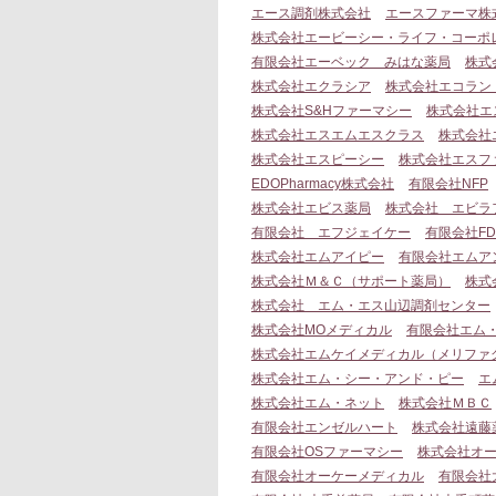
エース調剤株式会社
エースファーマ株
株式会社エービーシー・ライフ・コーポ
有限会社エーベック みはな薬局
株式会
株式会社エクラシア
株式会社エコラン
株式会社S&Hファーマシー
株式会社エ
株式会社エスエムエスクラス
株式会社
株式会社エスピーシー
株式会社エスフ
EDOPharmacy株式会社
有限会社NFP
株式会社エビス薬局
株式会社 エビラ
有限会社 エフジェイケー
有限会社F
株式会社エムアイピー
有限会社エムア
株式会社Ｍ＆Ｃ（サポート薬局）
株式
株式会社 エム・エス山辺調剤センター
株式会社MOメディカル
有限会社エム
株式会社エムケイメディカル（メリファ
株式会社エム・シー・アンド・ピー
エ
株式会社エム・ネット
株式会社ＭＢＣ
有限会社エンゼルハート
株式会社遠藤
有限会社OSファーマシー
株式会社オ
有限会社オーケーメディカル
有限会社