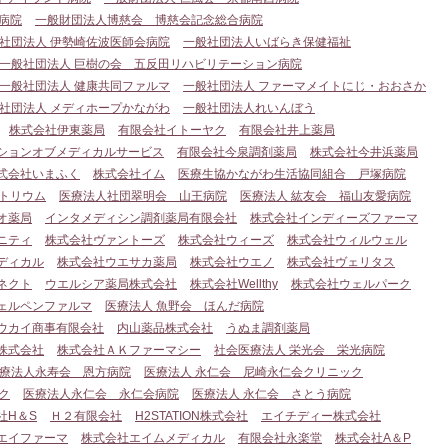
病院
一般財団法人博慈会 博慈会記念総合病院
社団法人 伊勢崎佐波医師会病院
一般社団法人いばらき保健福祉
一般社団法人 巨樹の会 五反田リハビリテーション病院
一般社団法人 健康共同ファルマ
一般社団法人 ファーマメイトにじ・おおさか
社団法人 メディホープかながわ
一般社団法人れいんぼう
株式会社伊東薬局
有限会社イトーヤク
有限会社井上薬局
ションオブメディカルサービス
有限会社今泉調剤薬局
株式会社今井浜薬局
式会社いまふく
株式会社イム
医療生協かながわ生活協同組合 戸塚病院
トリウム
医療法人社団翠明会 山王病院
医療法人 紘友会 福山友愛病院
オ薬局
インタメディシン調剤薬局有限会社
株式会社インディーズファーマ
ニティ
株式会社ヴァントーズ
株式会社ウィーズ
株式会社ウィルウェル
ディカル
株式会社ウエサカ薬局
株式会社ウエノ
株式会社ヴェリタス
ネクト
ウエルシア薬局株式会社
株式会社Wellthy
株式会社ウェルパーク
ェルペンファルマ
医療法人 魚野会 ほんだ病院
ウカイ商事有限会社
内山薬品株式会社
うぬま調剤薬局
株式会社
株式会社ＡＫファーマシー
社会医療法人 栄光会 栄光病院
療法人永寿会 恩方病院
医療法人 永仁会 尼崎永仁会クリニック
ク
医療法人永仁会 永仁会病院
医療法人 永仁会 さとう病院
社H＆S
Ｈ２有限会社
H2STATION株式会社
エイチディー株式会社
エイファーマ
株式会社エイムメディカル
有限会社永楽堂
株式会社A＆P