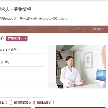
師求人・募集情報
希望のエリア、条件は問い合わせの上ご相談ください
JOBナンバー：JOB581907
分)
社オオタ薬局)
徒歩10分
自動車通勤可
在宅業務あり
勉強会あり