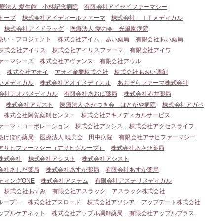
療法人 愛生館 小林記念病院
有限会社アイセイファーマシー
トープ
株式会社アイディールファーマ
株式会社 ＩＴメディカル
株式会社アイドラッグ
医療法人 愛の会 光風園病院
あい・プロジェクト
株式会社アイム
あい薬局
有限会社あい薬局
株式会社アイリス
株式会社アイリスファーマ
有限会社アイワ
ァーマシーズ
株式会社アヴァンス
有限会社アウル
社
株式会社アオイ
アオイ産業株式会社
株式会社あおい調剤
いメディカル
株式会社アオイメディカル
あおぞらファーマ株式会社
会社アオバメディカル
有限会社あおば薬局
株式会社赤井薬局
株式会社アガスト
医療法人 あかつき会 はとがや病院
株式会社アガペ
株式会社阿賀薬剤センター
株式会社アキメディカルサービス
ァーマ・コーポレーション
株式会社アクシス
株式会社アクセスライフ
あけぼの薬局
医療法人 暁美会 田中病院
有限会社アサヒファーマシー
アサヒファーマシー（アサヒグループ）
株式会社あさひ薬局
株式会社
株式会社アシスト
株式会社アシスト
会社あしだ薬局
株式会社あすか薬局
有限会社あすか薬局
ティングONE
株式会社アステム
有限会社アステリメディカル
株式会社あずみ
有限会社アスラック
アスラック株式会社
ループ）
株式会社アスロード
株式会社アソシア
アップデート株式会社
ップルケアネット
株式会社アップル調剤薬局
有限会社アップルプラス