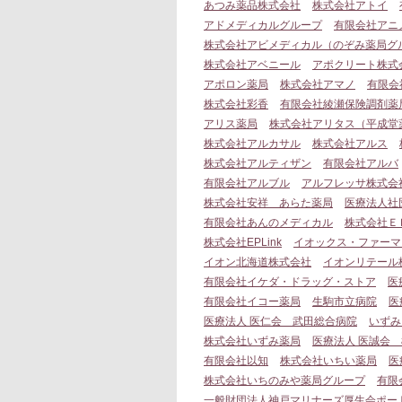
あつみ薬品株式会社
株式会社アトイ
アドメディカルグループ
有限会社アニ
株式会社アビメディカル（のぞみ薬局グ
株式会社アベニール
アポクリート株式
アポロン薬局
株式会社アマノ
有限会
株式会社彩香
有限会社綾瀬保険調剤薬
アリス薬局
株式会社アリタス（平成堂
株式会社アルカサル
株式会社アルス
株式会社アルティザン
有限会社アルバ
有限会社アルブル
アルフレッサ株式会
株式会社安祥 あらた薬局
医療法人社
有限会社あんのメディカル
株式会社Ｅ
株式会社EPLink
イオックス・ファーマ
イオン北海道株式会社
イオンリテール
有限会社イケダ・ドラッグ・ストア
医
有限会社イコー薬局
生駒市立病院
医
医療法人 医仁会 武田総合病院
いずみ
株式会社いずみ薬局
医療法人 医誠会
有限会社以知
株式会社いちい薬局
医
株式会社いちのみや薬局グループ
有限
一般財団法人神戸マリナーズ厚生会ポー