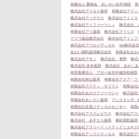
医療法人 愛精会 あいせい紀年病院
医
株式会社アイセイ薬局
有限会社アイソ
株式会社アイテラス
株式会社アイトス
株式会社アイファーマシィ
株式会社 
有限会社アイ薬局
株式会社アイリス
アイワ薬品株式会社
株式会社アインフ
株式会社アウルメディカル
aoi株式会
あおい調剤薬局株式会社
有限会社あお
株式会社アオノ
株式会社 青野
株式
株式会社 赤木薬局
株式会社 あかしあ
特定医療法人 アガペ会北中城若松病院
有限会社秋山薬局
有限会社アクア・フ
有限会社アクティ・サプライ
有限会社
有限会社あさひファーマシー
株式会社
有限会社あじさい薬局
アシステンザ 
有限会社足高メディカルセンター
有限
株式会社アスクレピウス
株式会社アス
株式会社 あすなろ薬局
東町調剤薬局
株式会社アスリード（ドラッグミユキグ
有限会社アップメディカル
株式会社ア