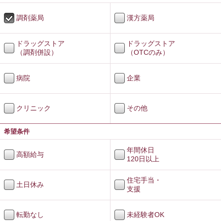
調剤薬局
漢方薬局
ドラッグストア
ドラッグストア
（調剤併設）
（OTCのみ）
病院
企業
クリニック
その他
希望条件
年間休日
高額給与
120日以上
住宅手当・
土日休み
支援
転勤なし
未経験者OK