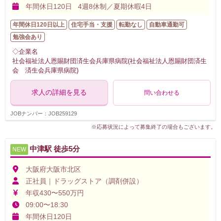
年間休日120日 4週8休制／夏期休暇4日
年間休日120日以上
住宅手当・支援
転勤なし
自動車通勤可
勉強会あり
◇企業名
社会福祉法人恩賜財団済生会兵庫県病院(社会福祉法人恩賜財団済生
会 済生会兵庫県病院)
求人の詳細を見る
問い合わせる
JOBナンバー：JOB259129
※応募状況によって募集終了の場合もございます。
中津駅 徒歩5分
NEW
大阪府大阪市北区
正社員｜ドラッグストア（調剤併設）
年収430〜550万円
09:00〜18:30
年間休日120日