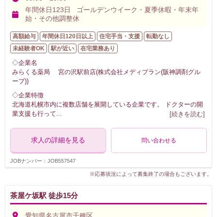
年間休日123日 ゴールデンウイーク・夏季休暇・年末年
始・その他調整休
高額給与
年間休日120日以上
住宅手当・支援
転勤なし
未経験者OK
駅が近い
在宅業務あり
◇企業名
みらくる薬局 宮の沢駅前店(株式会社メディプラン(阪神調剤グル
ープ))
◇企業特徴
北海道札幌市内に複数店舗を展開している企業です。 ドクターの開
業支援も行って
...
[続きを読む]
求人の詳細を見る
問い合わせる
JOBナンバー：JOB557547
※応募状況によって募集終了の場合もございます。
茶屋ケ坂駅 徒歩15分
愛知県名古屋市千種区