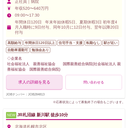
正社員｜病院
年収520〜640万円
09:00〜17:30
年間休日120日 年末年始休暇5日、夏期休暇3日 初年度4
月入職時に9日付与、同年10月に12日付与。翌年以降20日
付与
高額給与
年間休日120日以上
住宅手当・支援
転勤なし
駅が近い
自動車通勤可
勉強会あり
◇企業名
社会福祉法人 親善福祉協会 国際親善総合病院(社会福祉法人 親
善福祉協会 国際親善総合病院)
求人の詳細を見る
問い合わせる
JOBナンバー：JOB284813
※応募状況によって募集終了の場合もございます。
JR札沼線 新川駅 徒歩10分
NEW
北海道札幌市北区