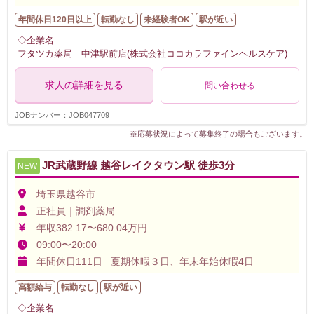
年間休日120日以上
転勤なし
未経験者OK
駅が近い
◇企業名
フタツカ薬局 中津駅前店(株式会社ココカラファインヘルスケア)
求人の詳細を見る
問い合わせる
JOBナンバー：JOB047709
※応募状況によって募集終了の場合もございます。
JR武蔵野線 越谷レイクタウン駅 徒歩3分
NEW
埼玉県越谷市
正社員｜調剤薬局
年収382.17〜680.04万円
09:00〜20:00
年間休日111日 夏期休暇３日、年末年始休暇4日
高額給与
転勤なし
駅が近い
◇企業名