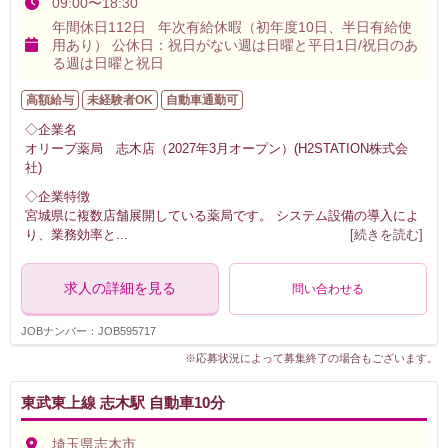
09:00〜18:30
年間休日112日 年次有給休暇（初年度10日、半日有給使
用あり） 公休日：祝日がない週は日曜と平日1日/祝日のあ
る週は日曜と祝日
高額給与
未経験者OK
自動車通勤可
◇企業名
オリーブ薬局 志木店（2027年3月オープン）(H2STATION株式会
社)
◇企業特徴
宮城県に複数店舗展開している薬局です。 システム設備の導入によ
り、業務効率と
...
[続きを読む]
求人の詳細を見る
問い合わせる
JOBナンバー：JOB595717
※応募状況によって募集終了の場合もございます。
東武東上線 志木駅 自動車10分
埼玉県志木市