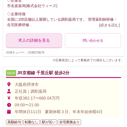
◇企業名
市名坂薬局(株式会社ウィーズ)
◇企業特徴
全国に100店舗以上展開している調剤薬局です。 管理薬剤師研修・
在宅医療研修
...
[続きを読む]
求人の詳細を見る
問い合わせる
JOBナンバー：JOB579679
※応募状況によって募集終了の場合もございます。
JR京都線 千里丘駅 徒歩2分
NEW
大阪府摂津市
正社員｜調剤薬局
年収382.17〜680.04万円
09:00〜21:00
年間休日111日 夏期休暇３日、年末年始休暇4日
高額給与
転勤なし
駅が近い
在宅業務あり