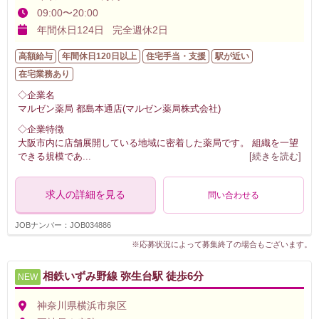
09:00〜20:00
年間休日124日 完全週休2日
高額給与
年間休日120日以上
住宅手当・支援
駅が近い
在宅業務あり
◇企業名
マルゼン薬局 都島本通店(マルゼン薬局株式会社)
◇企業特徴
大阪市内に店舗展開している地域に密着した薬局です。 組織を一望
できる規模であ
...
[続きを読む]
求人の詳細を見る
問い合わせる
JOBナンバー：JOB034886
※応募状況によって募集終了の場合もございます。
相鉄いずみ野線 弥生台駅 徒歩6分
NEW
神奈川県横浜市泉区