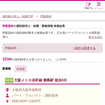
登録する
メニュー
薬剤師の求人・転職TOP
呼吸器科
呼吸器科
の薬剤師求人・転職・募集情報 検索結果
呼吸器科の薬剤師転職/求人検索結果です。正社員/パート/アルバイトや調剤薬
局/ド
…
続きを読む
呼吸器科
+条件を変更する
103
件
の薬剤師求人が見つかりました。（1-20件）
新着順
年収順
大阪メトロ谷町線 都島駅 徒歩5分
NEW
大阪府大阪市都島区
パート・アルバイト｜調剤薬局
時給1800〜2300円