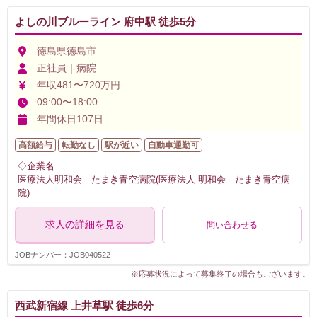
よしの川ブルーライン 府中駅 徒歩5分
徳島県徳島市
正社員｜病院
年収481〜720万円
09:00〜18:00
年間休日107日
高額給与
転勤なし
駅が近い
自動車通勤可
◇企業名
医療法人明和会 たまき青空病院(医療法人 明和会 たまき青空病
院)
求人の詳細を見る
問い合わせる
JOBナンバー：JOB040522
※応募状況によって募集終了の場合もございます。
西武新宿線 上井草駅 徒歩6分