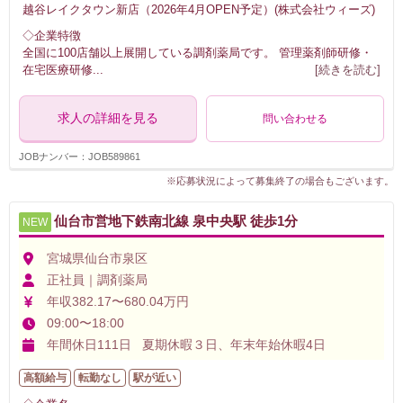
越谷レイクタウン新店（2026年4月OPEN予定）(株式会社ウィーズ)
◇企業特徴
全国に100店舗以上展開している調剤薬局です。 管理薬剤師研修・
在宅医療研修
...
[続きを読む]
求人の詳細を見る
問い合わせる
JOBナンバー：JOB589861
※応募状況によって募集終了の場合もございます。
仙台市営地下鉄南北線 泉中央駅 徒歩1分
NEW
宮城県仙台市泉区
正社員｜調剤薬局
年収382.17〜680.04万円
09:00〜18:00
年間休日111日 夏期休暇３日、年末年始休暇4日
高額給与
転勤なし
駅が近い