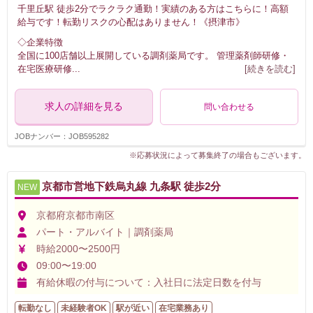
千里丘駅 徒歩2分でラクラク通勤！実績のある方はこちらに！高額
給与です！転勤リスクの心配はありません！《摂津市》
◇企業特徴
全国に100店舗以上展開している調剤薬局です。 管理薬剤師研修・
在宅医療研修
...
[続きを読む]
求人の詳細を見る
問い合わせる
JOBナンバー：JOB595282
※応募状況によって募集終了の場合もございます。
京都市営地下鉄烏丸線 九条駅 徒歩2分
NEW
京都府京都市南区
パート・アルバイト｜調剤薬局
時給2000〜2500円
09:00〜19:00
有給休暇の付与について：入社日に法定日数を付与
転勤なし
未経験者OK
駅が近い
在宅業務あり