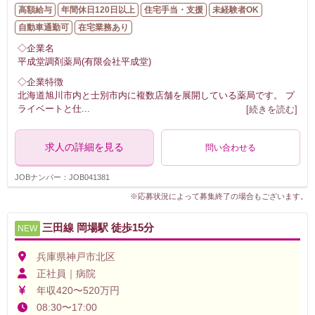
高額給与
年間休日120日以上
住宅手当・支援
未経験者OK
自動車通勤可
在宅業務あり
◇企業名
平成堂調剤薬局(有限会社平成堂)
◇企業特徴
北海道旭川市内と士別市内に複数店舗を展開している薬局です。 プ
ライベートと仕
...
[続きを読む]
求人の詳細を見る
問い合わせる
JOBナンバー：JOB041381
※応募状況によって募集終了の場合もございます。
三田線 岡場駅 徒歩15分
NEW
兵庫県神戸市北区
正社員｜病院
年収420〜520万円
08:30〜17:00