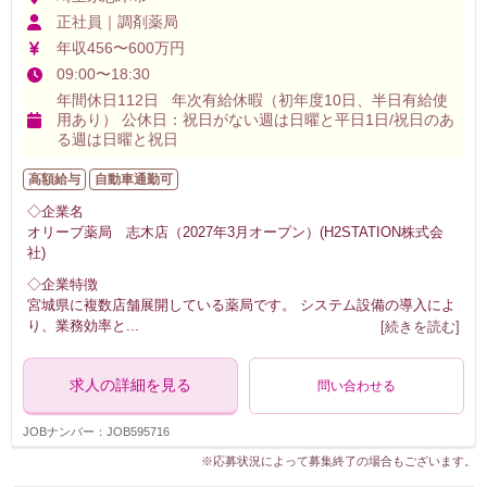
正社員｜調剤薬局
年収456〜600万円
09:00〜18:30
年間休日112日 年次有給休暇（初年度10日、半日有給使
用あり） 公休日：祝日がない週は日曜と平日1日/祝日のあ
る週は日曜と祝日
高額給与
自動車通勤可
◇企業名
オリーブ薬局 志木店（2027年3月オープン）(H2STATION株式会
社)
◇企業特徴
宮城県に複数店舗展開している薬局です。 システム設備の導入によ
り、業務効率と
...
[続きを読む]
求人の詳細を見る
問い合わせる
JOBナンバー：JOB595716
※応募状況によって募集終了の場合もございます。