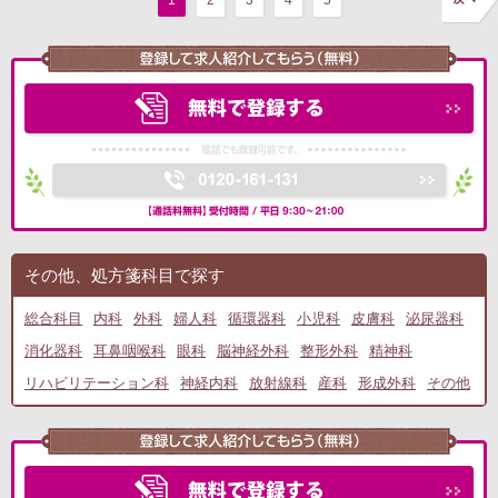
1
2
3
4
5
その他、処方箋科目で探す
総合科目
内科
外科
婦人科
循環器科
小児科
皮膚科
泌尿器科
消化器科
耳鼻咽喉科
眼科
脳神経外科
整形外科
精神科
リハビリテーション科
神経内科
放射線科
産科
形成外科
その他