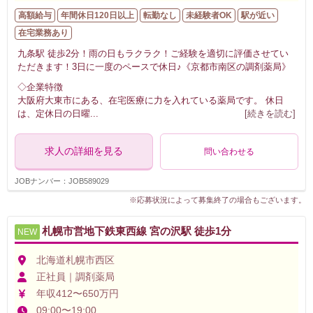
高額給与
年間休日120日以上
転勤なし
未経験者OK
駅が近い
在宅業務あり
九条駅 徒歩2分！雨の日もラクラク！ご経験を適切に評価させてい
ただきます！3日に一度のペースで休日♪《京都市南区の調剤薬局》
◇企業特徴
大阪府大東市にある、在宅医療に力を入れている薬局です。 休日
は、定休日の日曜
...
[続きを読む]
求人の詳細を見る
問い合わせる
JOBナンバー：JOB589029
※応募状況によって募集終了の場合もございます。
札幌市営地下鉄東西線 宮の沢駅 徒歩1分
NEW
北海道札幌市西区
正社員｜調剤薬局
年収412〜650万円
09:00〜19:00