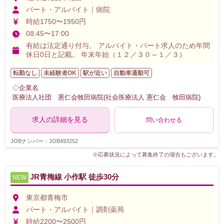
パート・アルバイト｜病院
時給1750〜1950円
08:45〜17:00
有給は法定通り付与。 アルバイト・パート求人のため年間
休日0日と記載。 年末年始（１２／３０～１／３）
転勤なし
未経験者OK
駅が近い
自動車通勤可
◇企業名
医療法人社団 憲仁会牧田病院(社会医療法人 憲仁会 牧田病院)
求人の詳細を見る
問い合わせる
JOBナンバー：JOB493252
※応募状況によって募集終了の場合もございます。
JR青梅線 小作駅 徒歩30分
NEW
東京都青梅市
パート・アルバイト｜調剤薬局
時給2200〜2500円