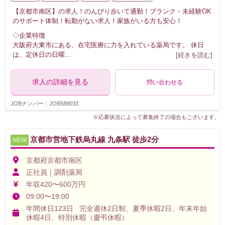
【京都市南区】の求人！のんびり歩いて通勤！ブランク・未経験OK
のサポート体制！転勤がない求人！家族がいる方も安心！
◇企業特徴
大阪府大東市にある、在宅医療に力を入れている薬局です。 休日
は、定休日の日曜
...
[続きを読む]
求人の詳細を見る
問い合わせる
JOBナンバー：JOB589033
※応募状況によって募集終了の場合もございます。
京都市営地下鉄烏丸線 九条駅 徒歩2分
NEW
京都府京都市南区
正社員｜調剤薬局
年収420〜600万円
09:00〜19:00
年間休日123日 完全週休2日制、夏季休暇2日、年末年始
休暇4日、特別休暇（慶弔休暇）