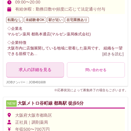
09:00〜20:00
有給休暇：勤務日数や頻度に応じて法定通り付与
転勤なし
未経験者OK
駅が近い
在宅業務あり
◇企業名
マルゼン薬局 都島本通店(マルゼン薬局株式会社)
◇企業特徴
大阪市内に店舗展開している地域に密着した薬局です。 組織を一望
できる規模であ
...
[続きを読む]
求人の詳細を見る
問い合わせる
JOBナンバー：JOB491608
※応募状況によって募集終了の場合もございます。
大阪メトロ谷町線 都島駅 徒歩5分
NEW
大阪府大阪市都島区
正社員｜調剤薬局
年収500〜700万円