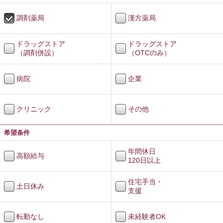
調剤薬局
漢方薬局
ドラッグストア
ドラッグストア
（調剤併設）
（OTCのみ）
病院
企業
クリニック
その他
希望条件
年間休日
高額給与
120日以上
住宅手当・
土日休み
支援
転勤なし
未経験者OK