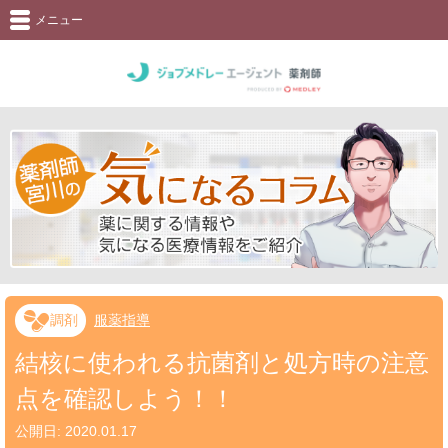
メニュー
調剤
服薬指導
結核に使われる抗菌剤と処方時の注意
点を確認しよう！！
公開日:
2020.01.17