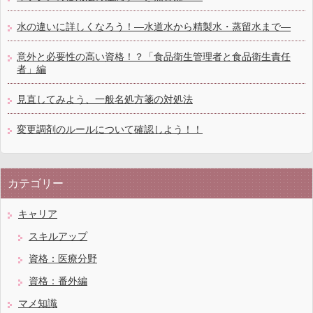
水の違いに詳しくなろう！―水道水から精製水・蒸留水まで―
意外と必要性の高い資格！？「食品衛生管理者と食品衛生責任
者」編
見直してみよう、一般名処方箋の対処法
変更調剤のルールについて確認しよう！！
カテゴリー
キャリア
スキルアップ
資格：医療分野
資格：番外編
マメ知識