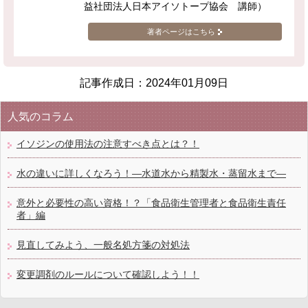
益社団法人日本アイソトープ協会 講師）
著者ページはこちら
記事作成日：
2024年01月09日
人気のコラム
イソジンの使用法の注意すべき点とは？！
水の違いに詳しくなろう！―水道水から精製水・蒸留水まで―
意外と必要性の高い資格！？「食品衛生管理者と食品衛生責任
者」編
見直してみよう、一般名処方箋の対処法
変更調剤のルールについて確認しよう！！