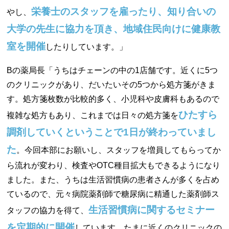
栄養士のスタッフを雇ったり、知り合いの
やし、
大学の先生に協力を頂き、地域住民向けに健康教
室を開催
したりしています。」
Bの薬局長「うちはチェーンの中の1店舗です。近くに5つ
のクリニックがあり、だいたいその5つから処方箋がきま
す。処方箋枚数が比較的多く、小児科や皮膚科もあるので
ひたすら
複雑な処方もあり、これまでは日々の処方箋を
調剤していくということで1日が終わっていまし
た
。今回本部にお願いし、スタッフを増員してもらってか
ら流れが変わり、検査やOTC種目拡大もできるようになり
ました。また、うちは生活習慣病の患者さんが多くを占め
ているので、元々病院薬剤師で糖尿病に精通した薬剤師ス
生活習慣病に関するセミナー
タッフの協力を得て、
を定期的に開催
しています。たまに近くのクリニックの