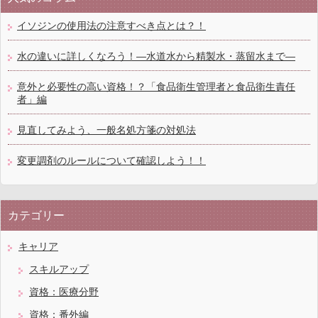
イソジンの使用法の注意すべき点とは？！
水の違いに詳しくなろう！―水道水から精製水・蒸留水まで―
意外と必要性の高い資格！？「食品衛生管理者と食品衛生責任
者」編
見直してみよう、一般名処方箋の対処法
変更調剤のルールについて確認しよう！！
カテゴリー
キャリア
スキルアップ
資格：医療分野
資格：番外編