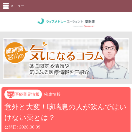
メニュー
医療業界情報
疾患情報
意外と大変！咳喘息の人が飲んではい
けない薬とは？
公開日:
2026.06.09