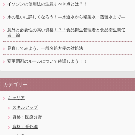
イソジンの使用法の注意すべき点とは？！
水の違いに詳しくなろう！―水道水から精製水・蒸留水まで―
意外と必要性の高い資格！？「食品衛生管理者と食品衛生責任
者」編
見直してみよう、一般名処方箋の対処法
変更調剤のルールについて確認しよう！！
カテゴリー
キャリア
スキルアップ
資格：医療分野
資格：番外編