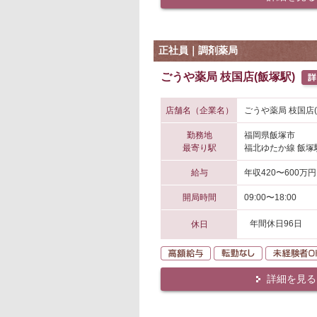
正社員｜調剤薬局
ごうや薬局 枝国店(飯塚駅)
店舗名（企業名）
ごうや薬局 枝国店
勤務地
福岡県飯塚市
最寄り駅
福北ゆたか線 飯塚
給与
年収420〜600万円
開局時間
09:00〜18:00
年間休日96日
休日
高額給与
転勤なし
詳細を見る