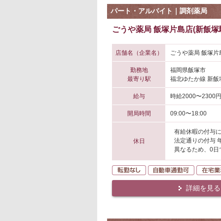
パート・アルバイト｜調剤薬局
ごうや薬局 飯塚片島店(新飯塚
店舗名（企業名）
ごうや薬局 飯塚片
勤務地
福岡県飯塚市
最寄り駅
福北ゆたか線 新飯
給与
時給2000〜2300
開局時間
09:00〜18:00
有給休暇の付与
法定通りの付与 
休日
異なるため、0日
転勤なし
自動車通
詳細を見る