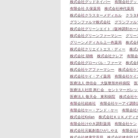
株式会社グッドネイバー
有限会社グッ
有限会社 久保薬局
株式会社神代薬局
株式会社クラスターメディカル
クラタ
グランファルマ株式会社
グランファル
株式会社グリーンエイト（阪神調剤ホー
株式会社グリーンファーマシー
グリー
グリーンメディカル上一色薬局
株式会
株式会社クリエイトエス・ディー
株式
株式会社 胡桃
株式会社クレア
有限会
株式会社グローバル・ファーマ
株式会社C
株式会社ケアファーマシー
株式会社ケ
株式会社ケイ・アイ薬局
有限会社ケイ
医療法人 啓信会 大阪整形外科病院
医
医療法人社団 惠仁会 セントマーガレッ
医療法人 敬天会 東和病院
株式会社ケ
有限会社経絡社
有限会社ケーアイ調剤
有限会社ケー・アンド・ケー
有限会社
株式会社Kplan
株式会社ＫＵＫメディ
有限会社けやき調剤薬局
有限会社ケン
株式会社元氣創造ひがしやま
有限会社
株式会社健康堂薬局
株式会社健幸PLU