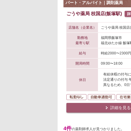
パート・アルバイト｜調剤薬局
ごうや薬局 枝国店(飯塚駅)
店舗名（企業名）
ごうや薬局 枝国店
勤務地
福岡県飯塚市
最寄り駅
福北ゆたか線 飯塚
給与
時給2000〜2300
開局時間
09:00〜18:00
有給休暇の付与
法定通りの付与 
休日
異なるため、0日
転勤なし
自動車通
詳細を見る
4件
の薬剤師求人が見つかりました。