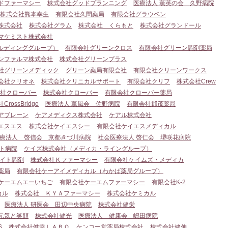
ドファーマシー
株式会社グッドプランニング
医療法人 薫英の会 久野病院
株式会社熊本幸生
有限会社久間薬局
有限会社グラウベン
株式会社
株式会社グラム
株式会社 くらもと
株式会社グランドール
マケミスト株式会社
ルディンググループ）
有限会社グリーンクロス
有限会社グリーン調剤薬局
ンファルマ株式会社
株式会社グリーンプラス
社グリーンメディック
グリーン薬局有限会社
有限会社クリーンワークス
会社クリオネ
株式会社クリニカルサポート
有限会社クリフ
株式会社Crew
社クローバー
株式会社クローバー
有限会社クローバー薬局
rossBridge
医療法人 薫風会 佐野病院
有限会社郡茂薬局
アブレーン
ケアメディクス株式会社
ケアル株式会社
エスエス
株式会社ケイエスシー
有限会社ケイエスメディカル
療法人 啓信会 京都きづ川病院
社会医療法人 啓仁会 堺咲花病院
ト病院
ケイズ株式会社（メディカ・ライングループ）
イト調剤
株式会社Ｋファーマシー
有限会社ケイムズ・メディカ
薬局
有限会社ケーアイメディカル（わかば薬局グループ）
ケーエムエーいちご
有限会社ケーエムファーマシー
有限会社K-2
カル
株式会社 ＫＹＡファーマシー
株式会社ケミカル
医療法人 研医会 田辺中央病院
株式会社健栄
元気と笑顔
株式会社健光
医療法人 健康会 嶋田病院
S
株式会社健幸ＬＡＢＯ
ケンコー堂薬局株式会社
株式会社健伸