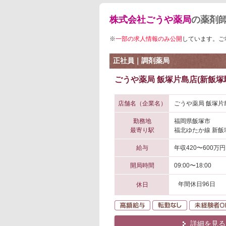
株式会社ごうや薬局
の薬剤
※
一部の求人情報のみ公開
しています。ご
正社員｜調剤薬局
ごうや薬局 飯塚片島店(新飯塚
店舗名（企業名）
ごうや薬局 飯塚片
勤務地
福岡県飯塚市
最寄り駅
福北ゆたか線 新飯
給与
年収420〜600万円
開局時間
09:00〜18:00
年間休日96日
休日
高額給与
転勤なし
詳細を見る