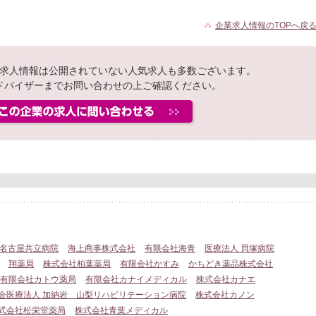
企業求人情報のTOPへ戻
求人情報は公開されていない人気求人も多数ございます。
ドバイザーまでお問い合わせの上ご確認ください。
 名古屋共立病院
海上商事株式会社
有限会社海青
医療法人 貝塚病院
翔薬局
株式会社柏葉薬局
有限会社かすみ
かちどき薬品株式会社
有限会社カトウ薬局
有限会社カナイメディカル
株式会社カナエ
会医療法人 加納岩 山梨リハビリテーション病院
株式会社カノン
式会社松栄堂薬局
株式会社青葉メディカル