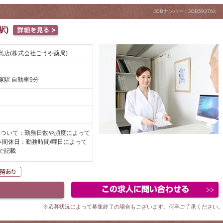
JOBナンバー：JOB593764
駅)
島店(株式会社ごうや薬局)
塚駅 自動車9分
円
について：勤務日数や頻度によって
年間休日：勤務時間/曜日によって
で記載
勤可
在宅業務あり
※応募状況によって募集終了の場合もございます。何卒ご了承ください