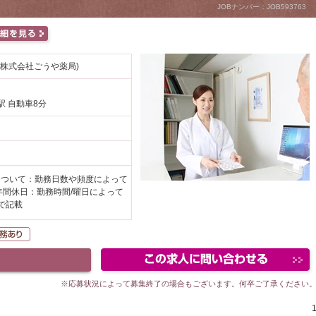
JOBナンバー：JOB593763
(株式会社ごうや薬局)
駅 自動車8分
円
について：勤務日数や頻度によって
年間休日：勤務時間/曜日によって
で記載
勤可
在宅業務あり
※応募状況によって募集終了の場合もございます。何卒ご了承ください