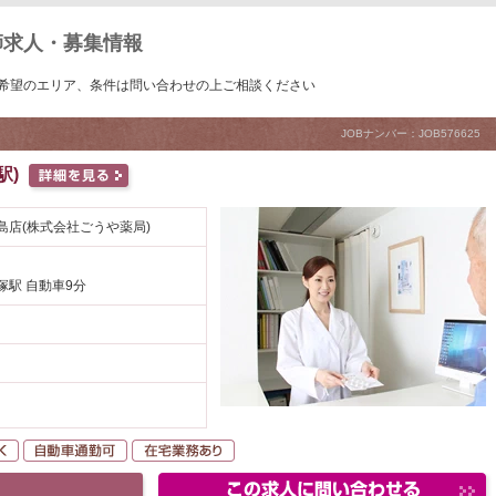
師求人・募集情報
希望のエリア、条件は問い合わせの上ご相談ください
JOBナンバー：JOB576625
駅)
島店(株式会社ごうや薬局)
塚駅 自動車9分
未経験者OK
自動車通勤可
在宅業務あり