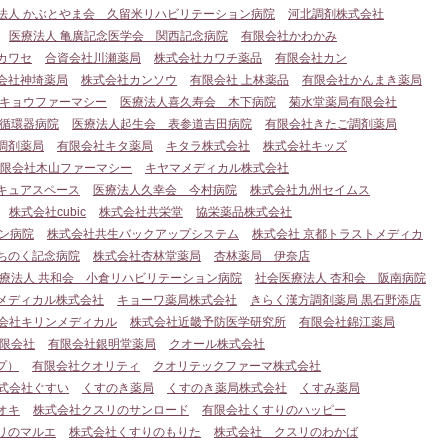
法人 かぶとやま会 久留米リハビリテーション病院
河北調剤株式会社
医療法人 亀廣記念医学会 関西記念病院
有限会社かわかみ
カワセ
合資会社川瀬薬局
株式会社カワチ薬品
有限会社カン
会社神埼薬局
株式会社カンソウ
有限会社 上林薬品
有限会社かんまき薬局
キョウファーマシー
医療法人喜久寿会 木下病院
菊水堂薬局有限会社
分循環器病院
医療法人起生会 表参道吉田病院
有限会社きたご調剤薬局
調剤薬局
有限会社キタ薬局
キタラ株式会社
株式会社キッズ
限会社木山ファーマシー
キヤマメディカル株式会社
キュアスペース
医療法人久幸会 今村病院
株式会社九州セイムス
株式会社cubic
株式会社共栄堂
協栄薬品株式会社
ン病院
株式会社共生バックアップシステム
株式会社 京都トラストメディカ
ちのく記念病院
株式会社杏林堂薬局
杏林薬局 伊奈店
療法人 共和会 小倉リハビリテーション病院
社会医療法人 杏和会 阪南病院
メディカル株式会社
キョーワ薬局株式会社
きらく漢方調剤薬局 黒石野添店
会社キリンメディカル
株式会社近畿予防医学研究所
有限会社錦江薬局
限会社
有限会社銀明堂薬局
クオール株式会社
プ）
有限会社クオリティ
クオリテックファーマ株式会社
式会社ぐすい
くすのき薬局
くすのき薬局株式会社
くすみ薬局
オキ
株式会社クスリのサンロード
有限会社くすりのハッピー
リのマルエ
株式会社くすりのもりた
株式会社 クスリのわかば