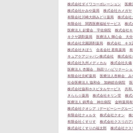
株式会社ダイワコーポレーション
医療
株式会社かみや薬局
株式会社カメガヤ
有限会社川崎大師みどり薬局
株式会社
有限会社 関西医療福祉サービス
株式
医療法人 起愛会 宇佐病院
株式会社キ
キクヤ調剤薬局
医療法人 輝心会 大
株式会社北園調剤薬局
株式会社 キタ
株式会社きぼう
合名会社 君島薬局
有
キュアケアジャパン株式会社
株式会社
株式会社九州メディカル
株式会社久備
医療法人 杏園会 熱田リハビリテーショ
有限会社京町薬局
医療法人杏林会 み
社会医療法人 協和会 加納総合病院
医
株式会社協和ホスピタルサービス
共和
きらら☆薬局
株式会社キリン堂
株式
医療法人 錦秀会 神出病院
金時薬局有
株式会社クオシア（デーピーシーグルー
有限会社クォルタ
株式会社クオン
株
有限会社くすりす
株式会社クスリのア
株式会社くすりの福太郎
株式会社クス