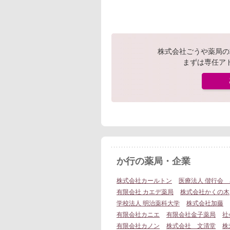
株式会社ごうや薬局の
まずは専任ア
か行の薬局・企業
株式会社カールトン
医療法人 偕行会
有限会社 カエデ薬局
株式会社かくの木
学校法人 明治薬科大学
株式会社加藤
有限会社カニエ
有限会社金子薬局
社
有限会社カノン
株式会社 文清堂
株