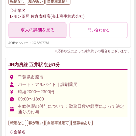
転勤なし
駅が近い
自動車通勤可
◇企業名
レモン薬局 佐倉表町店(海上商事株式会社)
求人の詳細を見る
問い合わせる
JOBナンバー：JOB507781
※応募状況によって募集終了の場合もございます。
JR内房線 五井駅 徒歩1分
千葉県市原市
パート・アルバイト｜調剤薬局
時給2000〜2300円
09:00〜18:00
有給休暇の付与について：勤務日数や頻度によって法定
通りの付与
転勤なし
駅が近い
自動車通勤可
勉強会あり
◇企業名