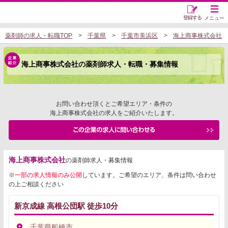
登録する
メニュー
薬剤師の求人・転職TOP
千葉県
千葉市美浜区
海上商事株式会社
海上商事株式会社の薬剤師求人・転職・募集情報
お問い合わせ頂くとご希望エリア・条件の
海上商事株式会社の求人をご紹介いたします。
海上商事株式会社
の薬剤師求人・募集情報
※
一部の求人情報のみ公開
しています。ご希望のエリア、条件は問い合わせ
の上ご相談ください
新京成線 高根公団駅 徒歩10分
千葉県船橋市