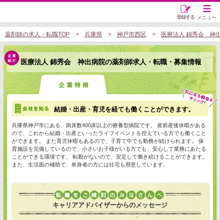
登録する
メニュー
薬剤師の求人・転職TOP
兵庫県
神戸市西区
医療法人 錦秀会 神
医療法人 錦秀会 神出病院の薬剤師求人・転職・募集情報
結婚・出産・育児を経ても働くことができます。
兵庫県神戸市にある、病床数400床以上の療養型病院です。 産前産後休暇がある
ので、これから結婚・出産といったライフイベントを控えている方でも働くこと
ができます。 また育児休暇もあるので、子育て中でも勤務が続けられます。 保
育施設を完備しているので、小さいお子様がいる方でも、安心して業務にあたる
ことができる環境です。 転勤がないので、安定して働き続けることができます。
また、生活面の補助で、単身者の方には社宅も用意しています。
キャリアアドバイザーからのメッセージ