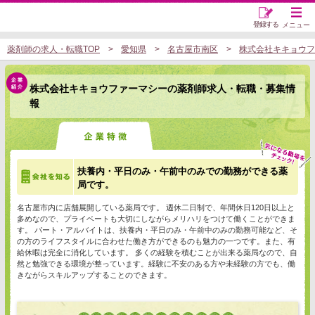
登録する
メニュー
薬剤師の求人・転職TOP
愛知県
名古屋市南区
株式会社キキョウフ
株式会社キキョウファーマシーの薬剤師求人・転職・募集情
報
扶養内・平日のみ・午前中のみでの勤務ができる薬
局です。
名古屋市内に店舗展開している薬局です。 週休二日制で、年間休日120日以上と
多めなので、プライベートも大切にしながらメリハリをつけて働くことができま
す。 パート・アルバイトは、扶養内・平日のみ・午前中のみの勤務可能など、そ
の方のライフスタイルに合わせた働き方ができるのも魅力の一つです。また、有
給休暇は完全に消化しています。 多くの経験を積むことが出来る薬局なので、自
然と勉強できる環境が整っています。経験に不安のある方や未経験の方でも、働
きながらスキルアップすることのできます。