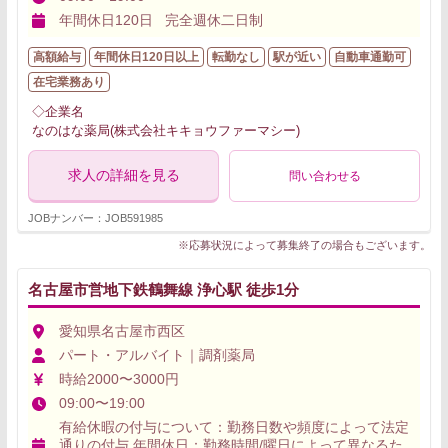
年間休日120日 完全週休二日制
高額給与
年間休日120日以上
転勤なし
駅が近い
自動車通勤可
在宅業務あり
◇企業名
なのはな薬局(株式会社キキョウファーマシー)
求人の詳細を見る
問い合わせる
JOBナンバー：JOB591985
※応募状況によって募集終了の場合もございます。
名古屋市営地下鉄鶴舞線 浄心駅 徒歩1分
愛知県名古屋市西区
パート・アルバイト｜調剤薬局
時給2000〜3000円
09:00〜19:00
有給休暇の付与について：勤務日数や頻度によって法定
通りの付与 年間休日：勤務時間/曜日によって異なるた