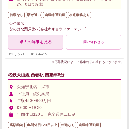
め、0日で記載
転勤なし
駅が近い
自動車通勤可
在宅業務あり
◇企業名
なのはな薬局(株式会社キキョウファーマシー)
求人の詳細を見る
問い合わせる
JOBナンバー：JOB544295
※応募状況によって募集終了の場合もございます。
名鉄犬山線 西春駅 自動車8分
愛知県北名古屋市
正社員｜調剤薬局
年収450〜600万円
09:30〜19:30
年間休日120日 完全週休二日制
高額給与
年間休日120日以上
転勤なし
自動車通勤可