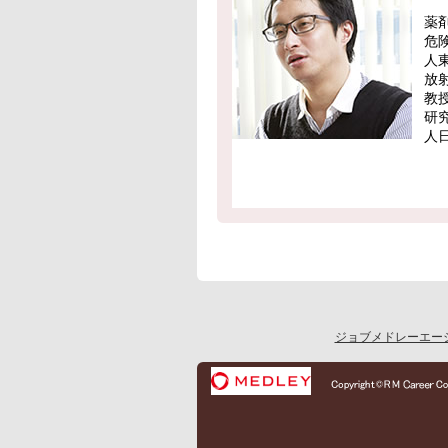
薬
危
人
放
教
研
人
ジョブメドレーエージ