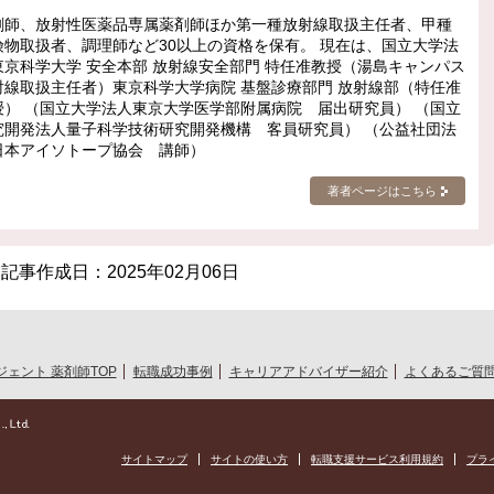
剤師、放射性医薬品専属薬剤師ほか第一種放射線取扱主任者、甲種
険物取扱者、調理師など30以上の資格を保有。 現在は、国立大学法
東京科学大学 安全本部 放射線安全部門 特任准教授（湯島キャンパス
射線取扱主任者）東京科学大学病院 基盤診療部門 放射線部（特任准
授） （国立大学法人東京大学医学部附属病院 届出研究員） （国立
究開発法人量子科学技術研究開発機構 客員研究員） （公益社団法
日本アイソトープ協会 講師）
著者ページはこちら
記事作成日：
2025年02月06日
ェント 薬剤師TOP
転職成功事例
キャリアアドバイザー紹介
よくあるご質
サイトマップ
サイトの使い方
転職支援サービス利用規約
プラ