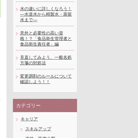
水の違いに詳しくなろう！
―水道水から精製水・蒸留
水まで―
意外と必要性の高い資
格！？「食品衛生管理者と
食品衛生責任者」編
見直してみよう、一般名処
方箋の対処法
変更調剤のルールについて
確認しよう！！
カテゴリー
キャリア
スキルアップ