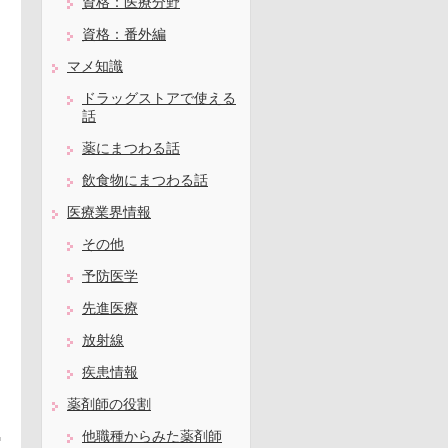
資格：医療分野
資格：番外編
マメ知識
ドラッグストアで使える
話
薬にまつわる話
飲食物にまつわる話
医療業界情報
その他
予防医学
先進医療
放射線
疾患情報
薬剤師の役割
他職種からみた薬剤師