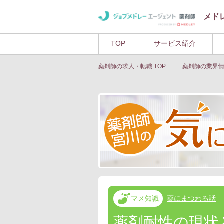
メド
TOP
サービス紹介
薬剤師の求人・転職
TOP
薬剤師の業界情
マメ知識
薬にまつわる話
薬剤耐性の現状