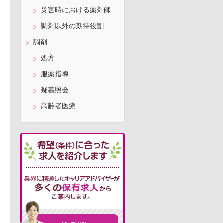
災害時における薬剤師
調剤以外の期待役割
調剤
処方
服薬指導
疑義照会
高齢者医療