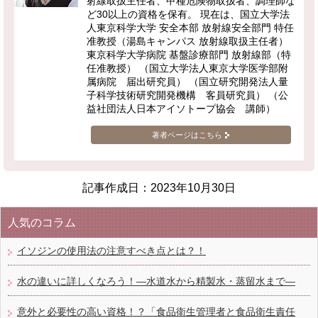
射線取扱主任者、甲種危険物取扱者、調理師な
ど30以上の資格を保有。 現在は、国立大学法
人東京科学大学 安全本部 放射線安全部門 特任
准教授（湯島キャンパス 放射線取扱主任者）
東京科学大学病院 基盤診療部門 放射線部（特
任准教授） （国立大学法人東京大学医学部附
属病院 届出研究員） （国立研究開発法人量
子科学技術研究開発機構 客員研究員） （公
益社団法人日本アイソトープ協会 講師）
著者ページはこちら
記事作成日：
2023年10月30日
人気のコラム
イソジンの使用法の注意すべき点とは？！
水の違いに詳しくなろう！―水道水から精製水・蒸留水まで―
意外と必要性の高い資格！？「食品衛生管理者と食品衛生責任