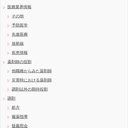
医療業界情報
その他
予防医学
先進医療
放射線
疾患情報
薬剤師の役割
他職種からみた薬剤師
災害時における薬剤師
調剤以外の期待役割
調剤
処方
服薬指導
疑義照会