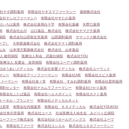
社ヤギ調剤薬局
有限会社ヤギヌマファーマシー
薬樹株式会社
会社ヤシロファーマシー
有限会社やすたか薬局
社いろは薬局
株式会社薬局白十字
有限会社薬健
矢野口薬局
局
株式会社山川
山口薬品 株式会社
株式会社ヤマグチ薬局
病院
株式会社山田衛生堂薬局
山田調剤薬局
ヤマックス株式会社
ープ）
大和新薬株式会社
株式会社ヤマト調剤薬局
なみ
山本漢方製薬株式会社
株式会社 山本薬品
人 鎗田病院
医療法人和会 武蔵台病院
株式会社YOU
医療法人 友愛会 友田病院
有限会社ユーアイ調剤薬局
社ゆうあいメディカル
株式会社友愛メディカル
株式会社ユーウッド
マシー
有限会社アベノファーマシー
有限会社AIE
有限会社エビス薬局
ファーマシー
有限会社孜々堂
有限会社 すみれ調剤薬局
有限会社星和薬局
調剤センター
有限会社ナカムラファーマシー
有限会社ひかり薬局
有限会社ふたば薬品
有限会社ヘルスポイント
有限会社ホクト薬局
トータル・プランナー
有限会社メディカルネット
社若草
有限会社内堀薬局
有限会社 ＫＯメディカル
株式会社YOUKOU
会社有志堂薬局
株式会社ユース
社会医療法人祐生会 みどりヶ丘病院
ユーファーマ株式会社
株式会社ゆうホールディングス
株式会社ユーワ
ル
有限会社ファーマ
株式会社ユシエル
株式会社ユタカファーマシー