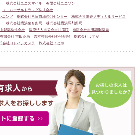
）
株式会社ユニスマイル
有限会社ユニゾン
ユニバーサルドラッグ株式会社
ンニング
株式会社八日市場調剤センター
株式会社陽香メディカルサービス
）
株式会社横浜菊名薬局
株式会社横浜調剤薬局
山製薬株式会社
医療法人吉栄会吉川病院
有限会社吉田調剤薬局
有限会社 吉田薬局
吉本整形外科外科病院
株式会社よすが
式会社ヨドバシカメラ
株式会社よどや