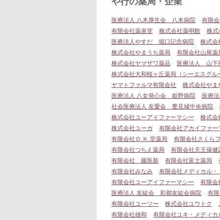
や行の薬局・企業
医療法人 八木厚生会 八木病院
有限会
有限会社薬泉堂
株式会社薬明館
株式
医療法人やすだ 堀口記念病院
株式会
株式会社やまうち薬局
有限会社山尾薬
株式会社ヤマザワ薬品
医療法人 山下
株式会社大和桜ヶ丘薬局（シーエスグル
ヤマトファルマ有限会社
株式会社やま
医療法人 八女発心会 姫野病院
医療法
社会医療法人 友愛会 豊見城中央病院
株式会社ユーアイファーマシー
株式会
株式会社ユーガ
有限会社アカイファー
有限会社Ｏ.Ｋ.堂薬局
有限会社さくら
有限会社つちえ薬局
有限会社天王保健
有限会社 藤医新
有限会社富士薬局
有限会社みなみ
有限会社メディカル・
有限会社ユーアイファーマシー
有限会
医療法人 友紘会 彩都友紘会病院
有限
有限会社ユーツー
株式会社ユウトク
有限会社雄和
有限会社ユキ・メディカ