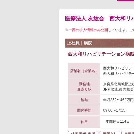
医療法人 友紘会 西大和リ
※
一部の求人情報のみ公開
しています。ご
正社員｜病院
西大和リハビリテーション病院
西大和リハビリテ
店舗名（企業名）
西大和リハビリテ
勤務地
奈良県北葛城郡上
最寄り駅
JR和歌山線 志都美
給与
年収352〜462万円
開局時間
09:00〜17:15
年間休日114日
休日
住宅手当・支援
転勤な