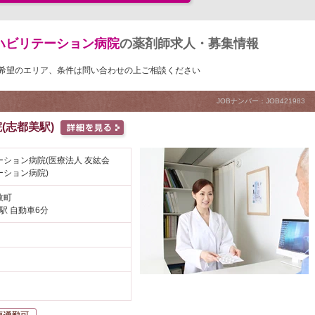
ハビリテーション病院
の薬剤師求人・募集情報
希望のエリア、条件は問い合わせの上ご相談ください
JOBナンバー：JOB421983
(志都美駅)
ーション病院(医療法人 友紘会
ーション病院)
牧町
駅 自動車6分
し
自動車通勤可