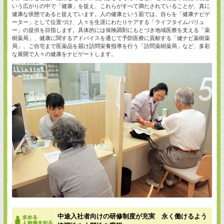
いう広がりの中で「健康」を捉え、これらがすべて満たされていることが、真に
健康な状態であると捉えています。人の健康という面では、自らを「健康ナビゲ
ーター」として位置づけ、人々を生涯にわたりケアする「ライフタイムバリュ
ー」の提供を目指します。具体的には保険調剤にもとづき地域医療を支える「薬
樹薬局」、健康に関するアドバイスを通じて予防医療に貢献する「健ナビ薬樹薬
局」、ご自宅まで医薬品を届け訪問栄養指導を行う「訪問薬樹薬局」など、多彩
な展開で人々の健康をナビゲートします。
中途入社者向けの研修制度が充実 永く働けるよう