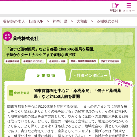
登録する
メニュー
薬剤師の求人・転職TOP
神奈川県
大和市
薬樹株式会社
薬樹株式会社
「健ナビ薬樹薬局」など首都圏に約150の薬局を展開。
予防からターミナルケアまで多彩な選択肢
関東首都圏を中心に「薬樹薬局」「健ナビ薬樹薬
局」など約150店舗を展開
関東首都圏を中心に約150店舗を展開する薬樹。「まちの皆さまと共に健康な毎
日をつくり笑顔とありがとうの輪を広げる」の経営理念のもと、その町に根付い
た地域密着型の出店を基本方針として、やみくもに全国への量的拡大を図る戦略
は取っていません。むしろ、医療の一端を担う立場として、地域とのつながりを
より広く、より深く、より永く保ち続けることが、地域社会の一員としての義務
であり、責任だと考えています。企業としてコンセプトに掲げるのは「健康な
人、健康な社会、健康な地球」。個人はもちろんのこと、地域社会や自然環境と