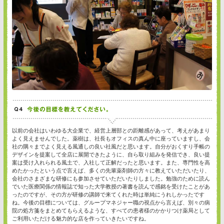
以前の会社はいわゆる大企業で、経営上層部との距離感があって、考えがあまり
よく見えませんでした。薬樹は、社長もオフィスの真ん中に座っていますし、会
社の隅々までよく見える風通しの良い社風だと思います。自分がおくすり手帳の
デザインを提案して全店に展開できたように、自ら取り組みを発信でき、良い提
案は受け入れられる風土で、入社して正解だったと思います。また、専門性を高
めたかったという点で言えば、多くの先輩薬剤師の方々に教えていただいたり、
会社のさまざまな研修にも参加させていただいたりしました。勉強のために読ん
でいた医療関係の情報誌で知った大学教授の著書を読んで感銘を受けたことがあ
ったのですが、その方が研修の講師で来てくれた時は単純にうれしかったです
ね。今後の目標については、グループマネジャー職の視点から言えば、別々の病
院の処方箋をまとめてもらえるような、すべての患者様のかかりつけ薬局として
ご利用いただける魅力的な店を作っていきたいですね。