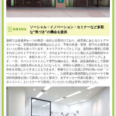
ソーシャル・イノベーション・セミナーなど多彩
な“気づき”の機会を提供
薬樹では各薬局を一つの商店・会社と位置付けており、経営者にあたるストアマ
ネジャーは、管理薬剤師の業務はもとより、予算の作成・管理、部下の人材育成
といった部分も担っています。キャリアステップとしては、薬剤師が最初に目指
すのがこのストアマネジャーで、そのままマネジメントに進む人は店舗統括やエ
リアマネジャー、本部スタッフ、スーパーバイザーなどにステップアップしま
す。一方、スペシャリストとして専門を極めると、将来、認定薬剤師として医師
からも高い信頼を得られるようになったり、外部から講師として招かれるような
存在を目指したりすることもできます。研修でとくに社員に評判が高いのが「ソ
ーシャル・イノベーション・セミナー」。人材育成や環境問題などのテーマで毎
回特別講師を招いて講演いただく形式で、女子サッカー代表の監督に「女性のマ
ネジメント」というテーマで講演していただいた回は非常に好評でした。