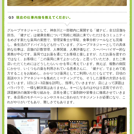
グループマネジャーとして、神奈川と一部都内に展開する「健ナビ」全12店舗を
担当。「健ナビ」は健康全般について気軽に相談に来ていただけるコミュニティ
をめざす新たな薬局の業態で、管理栄養士が常駐、食事分析ツールなども完備
し、食生活のアドバイスなども行っています。グループマネジャーとしての具体
的な仕事は、店舗の計数管理、人事関連、人事評価など、スーパーバイザー的な
業務が中心です。薬局ではお薬を通じてお客様と接しますが、ただお薬を渡すの
ではなく、お客様に「この薬局に来てよかったな」と思っていただき、またご来
店いただくためにはどうしたらいいかを常に考えています。例えば、複数の病院
にかかり、いくつもの薬を利用されている患者さんに、「健ナビ」でまとめて処
方することをお勧めし、かかりつけ薬局としてご利用いただくなどです。日頃の
面談やストアマネジャーを集めたミーティングでも、そうした接客の大切さを伝
えています。1日に2～3店舗を訪問し、指導していきますが、店によって課題は
バラバラで、一様な解決策はありません。キーになるのはやはり店長ですので、
課題解決の施策や取り組みを、店長を通じて薬剤師や栄養士に徹底させていきま
す。各店長のモチベーションやスキルに合わせたマネジメントが必要になり、こ
れがやりがいでもあり、難しさでもあります。