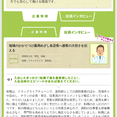
方でも安心して働ける職場です。
地域のかかりつけ薬局めざし各店長へ接客の大切さを伝
える
2006年入社 男性 34歳
前職：ドラッグストア 薬剤師-
前職は、ドラッグストアチェーンで、薬剤師としての調剤業務のほか、売場作り
や品出し、チラシの企画・発注、従業員のマネジメントなど幅広く行っていまし
た。やりがいはありましたが、実家が調剤薬局を経営しているため、薬局を継ぐ
時に備えて調剤についてより深く学びたいと思ったことが、転職のきっかけの一
つです。前の職場はどちらかというと小売業主体なので、調剤の仕事量も研修機
会も少なく、専門性を高めるうえで少し物足りなさを感じていました。転職にあ
たっては、調剤専門で教育体制や研修制度が充実していることと、できれば地方