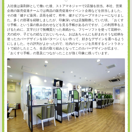
入社後は薬剤師として働いた後、ストアマネジャーで2店舗を担当。本社、営業
企画の販売促進チームでは商品の販売促進やイベント企画などを担当しました。
その後「健ナビ薬局」店長を経て、昨年、健ナビグループマネジャーになりまし
た。多くの部署を経験しましたが、印象深いのは店舗勤務していた頃。「おくす
り手帳」という薬の飲み合わせなどを見る手帳があるのですが、この利用率を上
げるために、文字だけで無機質だった表紙から、フリーソフトを使って花柄や、
犬の絵や、子どもの絵などおじいちゃん、おばあちゃんにも好まれそうな絵柄を
使ったカバーデザインを10パターンくらい作って、好きなデザインを選べるよう
にしました。その評判がよかったので、社内のナレッジを共有するイントラネッ
トで紹介したところ、全店の取り組みとなってこのカバーデザインが広まり、
「おくすり手帳」の普及につながったことが強く印象に残っています。