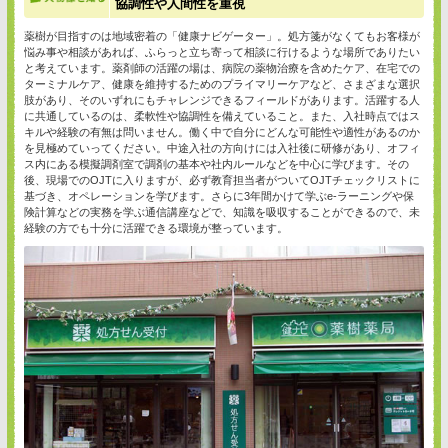
協調性や人間性を重視
薬樹が目指すのは地域密着の「健康ナビゲーター」。処方箋がなくてもお客様が
悩み事や相談があれば、ふらっと立ち寄って相談に行けるような場所でありたい
と考えています。薬剤師の活躍の場は、病院の薬物治療を含めたケア、在宅での
ターミナルケア、健康を維持するためのプライマリーケアなど、さまざまな選択
肢があり、そのいずれにもチャレンジできるフィールドがあります。活躍する人
に共通しているのは、柔軟性や協調性を備えていること。また、入社時点ではス
キルや経験の有無は問いません。働く中で自分にどんな可能性や適性があるのか
を見極めていってください。中途入社の方向けには入社後に研修があり、オフィ
ス内にある模擬調剤室で調剤の基本や社内ルールなどを中心に学びます。その
後、現場でのOJTに入りますが、必ず教育担当者がついてOJTチェックリストに
基づき、オペレーションを学びます。さらに3年間かけて学ぶe-ラーニングや保
険計算などの実務を学ぶ通信講座などで、知識を吸収することができるので、未
経験の方でも十分に活躍できる環境が整っています。