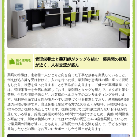
管理栄養士と薬剤師がタッグを組む 薬局間の距離
が近く、人材交流が盛ん
薬局の特徴は、患者様一人ひとりと向き合った丁寧な接客を実践していること。
例えば処方箋を受け付けて、入力を行った後、薬剤師が患者様の横に座って説明
をしたり、状態を伺ったりすることが日常的にあります。「健ナビ薬樹薬局」で
は、管理栄養士を全店に配置しており、薬剤師とタッグを組んで、メタボ対策や
禁煙、生活習慣病予防など、お客様のヘルスケアのコンサルティングを行いま
す。福利厚生面では女性が働きやすい環境づくりを推進しており、産前6週産後8
週の休暇が取得でき、育児休暇は希望する方の100％近くが取得、休暇取得後も
82％の方が復帰を果たしています。復職に関しては満3歳に満たないお子様が同
居している場合、始業と終業の時間を1時間ずつ短縮できるため、実働6時間勤務
が可能です。川崎や横浜のエリアでは1つの駅の周辺に3～4店舗展開しているの
で薬局間の距離が近いこともあり、店舗同士の人材交流も盛んで、子どもが急に
発熱したなどの際にはお互いにサポートし合う風土があります。