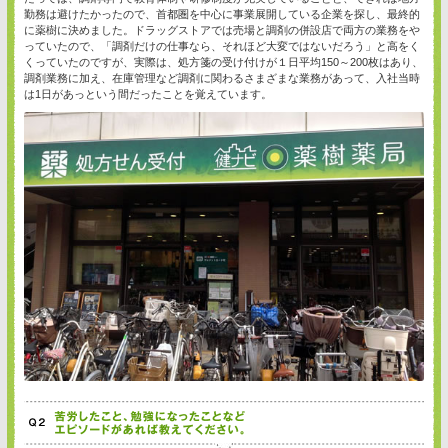
勤務は避けたかったので、首都圏を中心に事業展開している企業を探し、最終的
に薬樹に決めました。ドラッグストアでは売場と調剤の併設店で両方の業務をや
っていたので、「調剤だけの仕事なら、それほど大変ではないだろう」と高をく
くっていたのですが、実際は、処方箋の受け付けが１日平均150～200枚はあり、
調剤業務に加え、在庫管理など調剤に関わるさまざまな業務があって、入社当時
は1日があっという間だったことを覚えています。