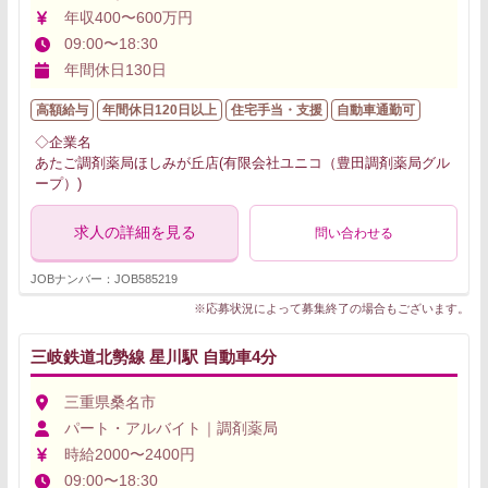
年収400〜600万円
09:00〜18:30
年間休日130日
高額給与
年間休日120日以上
住宅手当・支援
自動車通勤可
◇企業名
あたご調剤薬局ほしみが丘店(有限会社ユニコ（豊田調剤薬局グル
ープ）)
求人の詳細を見る
問い合わせる
JOBナンバー：JOB585219
※応募状況によって募集終了の場合もございます。
三岐鉄道北勢線 星川駅 自動車4分
三重県桑名市
パート・アルバイト｜調剤薬局
時給2000〜2400円
09:00〜18:30