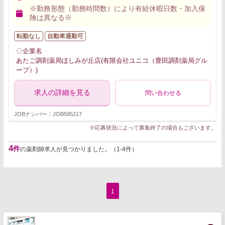
※勤務形態（勤務時間数）により有給休暇日数・加入保
険は異なる※
転勤なし
自動車通勤可
◇企業名
あたご調剤薬局ほしみが丘店(有限会社ユニコ（豊田調剤薬局グル
ープ）)
求人の詳細を見る
問い合わせる
JOBナンバー：JOB585217
※応募状況によって募集終了の場合もございます。
4
件
の薬剤師求人が見つかりました。（1-4件）
1