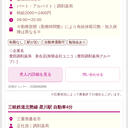
パート・アルバイト｜調剤薬局
時給2000〜2400円
09:00〜20:00
※勤務形態（勤務時間数）により有給休暇日数・加入保
険は異なる※
転勤なし
駅が近い
自動車通勤可
勉強会あり
◇企業名
豊田調剤薬局 美合店(有限会社ユニコ（豊田調剤薬局グルー
プ）)
求人の詳細を見る
問い合わせる
JOBナンバー：JOB492695
※応募状況によって募集終了の場合もございます。
三岐鉄道北勢線 星川駅 自動車4分
三重県桑名市
正社員｜調剤薬局