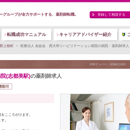
ーグループが全力サポートする、薬剤師転職。
登録して相談する
転職成功マニュアル
キャリアアドバイザー紹介
郡上牧町
医療法人 友紘会 西大和リハビリテーション病院の病院・薬剤師求人 (JO
JOBナンバー：JOB421983
院(志都美駅)
の薬剤師求人
境をこころがけます。
ます。
。