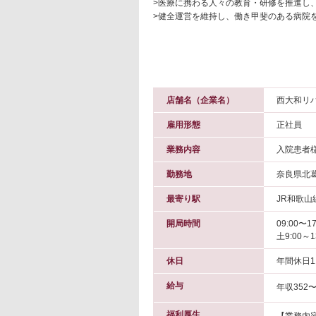
>医療に携わる人々の教育・研修を推進し
>健全運営を維持し、働き甲斐のある病院
店舗名（企業名）
西大和リ
雇用形態
正社員
業務内容
入院患者
勤務地
奈良県北
最寄り駅
JR和歌山
開局時間
09:00〜17
土9:00～
休日
年間休日1
給与
年収352〜
福利厚生