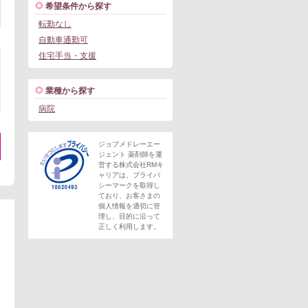
希望条件から探す
転勤なし
自動車通勤可
住宅手当・支援
業種から探す
病院
ジョブメドレーエー
ジェント 薬剤師を運
営する株式会社RMキ
。
ャリアは、プライバ
シーマークを取得し
ており、お客さまの
個人情報を適切に管
理し、目的に沿って
正しく利用します。