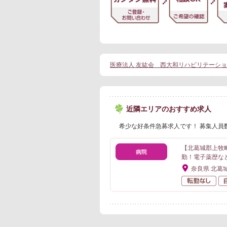
医療法人 友紘会 西大和リハビリテーシ
近隣エリアのおすすめ求人
希少な好条件急募求人です！ 募集人員
【北葛城郡上牧
勤！電子薬歴な
奈良県 北葛
転