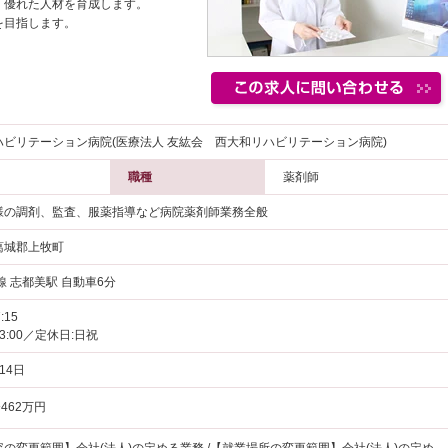
、優れた人材を育成します。
を目指します。
ハビリテーション病院(医療法人 友紘会 西大和リハビリテーション病院)
職種
薬剤師
様の調剤、監査、服薬指導など病院薬剤師業務全般
葛城郡上牧町
線 志都美駅 自動車6分
:15
13:00／定休日:日祝
14日
462万円