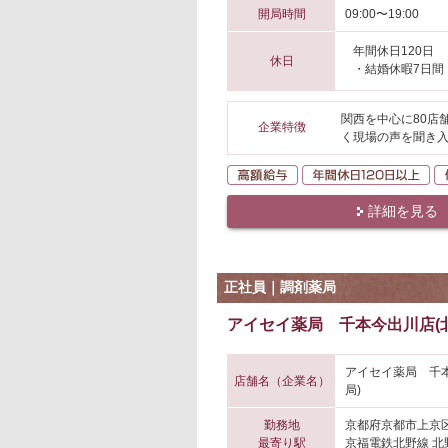
開局時間
09:00〜19:00
年間休日120日
休日
・結婚休暇7日間
関西を中心に80店
企業特徴
く現場の声を聞き入
高額給与
年
詳細を見る
正社員｜調剤薬局
アイセイ薬局 千本今出川店(北
アイセイ薬局 千
店舗名（企業名）
局)
勤務地
京都府京都市上京
最寄り駅
京福電鉄北野線 北