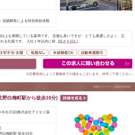
・冠婚葬祭による特別有給休暇
舗以上を展開している薬局です。 店舗も多いですが、とても風通しがよく、広
れる社風です。 入社１年以内に研
...
[続きを読む]
間休日120日以上
住宅手当・支援
転勤なし
未経験者OK
自動車通勤可
※応募状況によって募集終了の場合もございます。何卒ご了承ください
JOBナンバー：JOB010940
野白梅町駅から徒歩10分)
本今出川店(株式会社アイセイ薬
区
野白梅町駅 徒歩10分