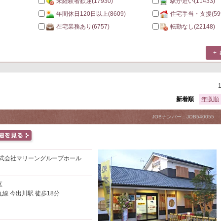
未経験者歓迎
(17930)
駅が近い
(11433)
年間休日120日以上
(8609)
住宅手当・支援
(59
在宅業務あり
(6757)
転勤なし
(22148)
新着順
年収順
JOBナンバー：JOB540055
株式会社マリーングループホール
区
線 今出川駅 徒歩18分