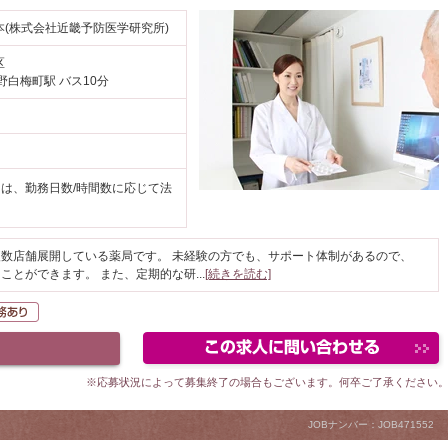
(株式会社近畿予防医学研究所)
区
野白梅町駅 バス10分
円
は、勤務日数/時間数に応じて法
数店舗展開している薬局です。 未経験の方でも、サポート体制があるので、
ことができます。 また、定期的な研
...
[続きを読む]
K
在宅業務あり
※応募状況によって募集終了の場合もございます。何卒ご了承ください
JOBナンバー：JOB471552