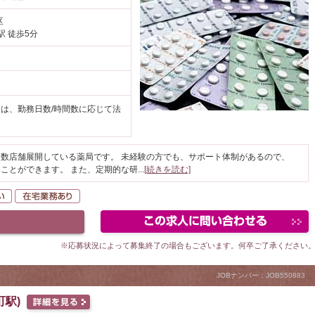
区
駅 徒歩5分
円
は、勤務日数/時間数に応じて法
数店舗展開している薬局です。 未経験の方でも、サポート体制があるので、
ことができます。 また、定期的な研
...
[続きを読む]
K
駅が近い
在宅業務あり
※応募状況によって募集終了の場合もございます。何卒ご了承ください
JOBナンバー：JOB550883
駅)