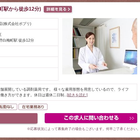
町駅から徒歩12分)
店(株式会社ポプリ)
区
野白梅町駅 徒歩12分
舗展開している調剤薬局です。 様々な雇用形態を用意しているので、ライフ
た働き方ができます。休日は週休二日制
...
[続きを読む]
間休日120日以上
転勤なし
在宅業務あり
※応募状況によって募集終了の場合もございます。何卒ご了承ください