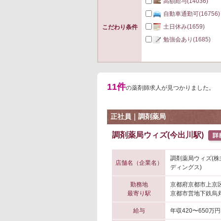
高額給与
(14036)
自動車通勤可
(16756)
土日休み
(1659)
こだわり条件
勉強会あり
(1685)
11件
の薬剤師求人が見つかりました。
正社員｜調剤薬局
調剤薬局ウィズ(今出川駅)
調剤薬局ウィズ(
店舗名（企業名）
ディングス)
勤務地
京都府京都市上京
最寄り駅
京都市営地下鉄烏丸
給与
年収420〜650万円