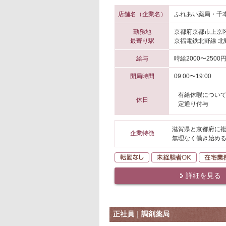
店舗名（企業名）
ふれあい薬局・千本
勤務地
京都府京都市上京
最寄り駅
京福電鉄北野線 北
給与
時給2000〜2500
開局時間
09:00〜19:00
有給休暇について
休日
定通り付与
滋賀県と京都府に複
企業特徴
無理なく働き始める
転勤なし
未経験者O
詳細を見る
正社員｜調剤薬局