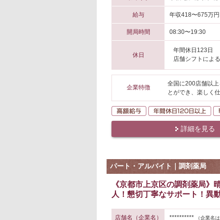
給与
年収418〜675万円
開局時間
08:30〜19:30
年間休日123日
休日
店舗シフトによ
全国に200店舗以
企業特徴
とができ、楽しく仕
高額給与
年
詳細を見る
パート・アルバイト｜調剤薬局
《京都市上京区の調剤薬局》
人！懇切丁寧なサポート！異
店舗名（企業名）
**********
（企業名は