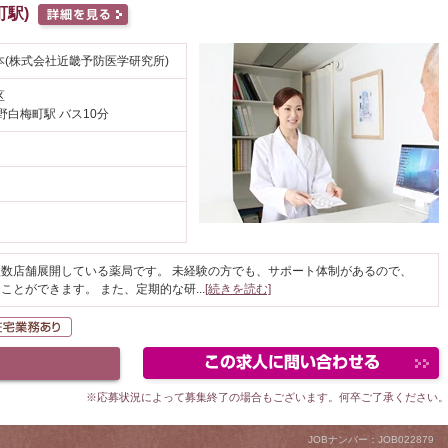
駅)
(株式会社近畿予防医学研究所)
区
野白梅町駅 バス10分
数店舗展開している薬局です。 未経験の方でも、サポート体制があるので、
ことができます。 また、定期的な研
...
[続きを読む]
験者OK
在宅業務あり
※応募状況によって募集終了の場合もございます。何卒ご了承ください
JOBナンバー：JOB022879