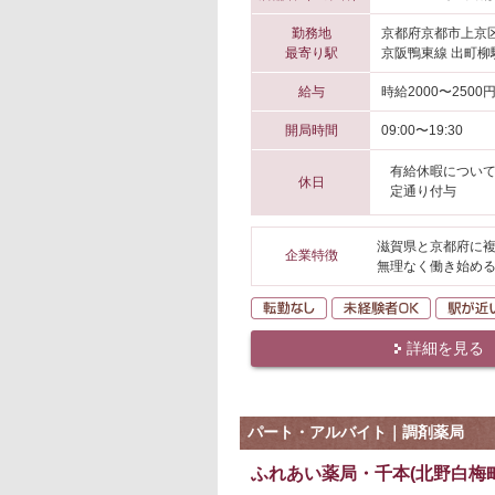
勤務地
京都府京都市上京
最寄り駅
京阪鴨東線 出町柳
給与
時給2000〜2500
開局時間
09:00〜19:30
有給休暇について
休日
定通り付与
滋賀県と京都府に複
企業特徴
無理なく働き始める
転勤なし
未経験者O
詳細を見る
パート・アルバイト｜調剤薬局
ふれあい薬局・千本(北野白梅町