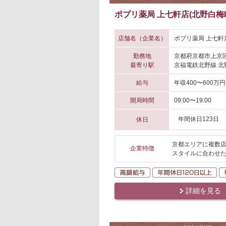
ポプリ薬局 上七軒店(北野白梅
店舗名（企業名）
ポプリ薬局 上七軒
勤務地
京都府京都市上京
最寄り駅
京福電鉄北野線 北
給与
年収400〜600万円
開局時間
09:00〜19:00
年間休日123日
休日
京都エリアに複数店
企業特徴
スタイルに合わせ
高額給与
年
詳細を見る