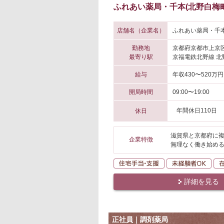
ふれあい薬局・千本(北野白梅町
店舗名（企業名）
ふれあい薬局・千本
勤務地
京都府京都市上京
最寄り駅
京福電鉄北野線 北
給与
年収430〜520万円
開局時間
09:00〜19:00
年間休日110日
休日
滋賀県と京都府に複
企業特徴
無理なく働き始める
住宅手当・支援
未経
詳細を見る
正社員｜調剤薬局