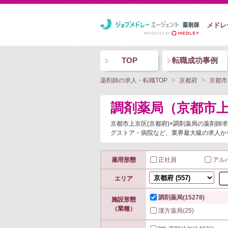
メドレ
TOP
転職成功事例
薬剤師の求人・転職TOP
京都府
京都市
調剤薬局（京都市
京都市上京区(京都府)×調剤薬局の薬剤
グストア・病院など、業界最大級の求人か
雇用形態
正社員
アル
エリア
調剤薬局
(15278)
施設形態
（業種）
漢方薬局
(25)