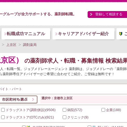
ーグループが全力サポートする、薬剤師転職。
登録して相談する
転職成功マニュアル
キャリアアドバイザー紹介
上京区
調剤薬局
上京区）
の薬剤師求人・転職・募集情報 検索結
師求人・転職一覧。ジョブメドレーエージェント 薬剤師は、ジョブメドレーの「薬剤
ら薬剤師専任アドバイザーがご希望に合わせてご紹介。ご登録は無料です！
バイト・パート
選択中：京都市上京区
ドラッグストア(調剤併設)
(9506)
病院
(572)
企業
(188)
ドラッグストア(OTCのみ)
(921)
クリニック
(9)