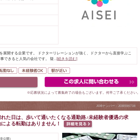
る
上を展開する企業です。 ドクターリレーションが強く、ドクターから直接学ぶこ
事できると人気の会社です。 疑
...
[続きを読む]
間休日120日以上
転勤なし
未経験者OK
駅が近い
※応募状況によって募集終了の場合もございます。何卒ご了承ください
JOBナンバー：JOB596738
晴れた日は、歩いて通いたくなる通勤路♪未経験者優遇の求
動による転勤はありません！
非公開）