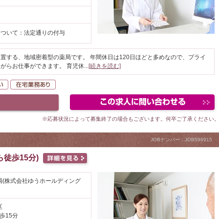
について：法定通りの付与
置する、地域密着型の薬局です。 年間休日は120日ほどと多めなので、プライ
がらお仕事ができます。 育児休
...
[続きを読む]
K
駅が近い
在宅業務あり
※応募状況によって募集終了の場合もございます。何卒ご了承ください
JOBナンバー：JOB596915
徒歩15分)
局(株式会社ゆうホールディング
区
歩15分