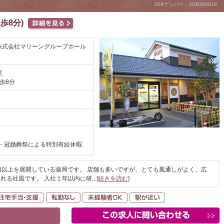
JOBナンバー：JOB398918
歩8分)
(株式会社マリーングループホール
区
歩8分
・冠婚葬祭による特別有給休暇
舗以上を展開している薬局です。 店舗も多いですが、とても風通しがよく、広
れる社風です。 入社１年以内に研
...
[続きを読む]
間休日120日以上
住宅手当・支援
転勤なし
未経験者OK
駅が近い