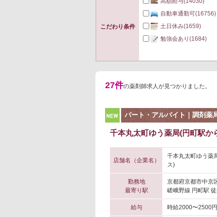
高額給与
(14030)
自動車通勤可
(16756)
土日休み
(1659)
こだわり条件
勉強会あり
(1684)
27件
の薬剤師求人が見つかりました。
NEW
パート・アルバイト｜調剤薬
千本丸太町ゆう薬局(円町駅から
千本丸太町ゆう薬
店舗名（企業名）
ス)
勤務地
京都府京都市中京
最寄り駅
嵯峨野線 円町駅 徒
給与
時給2000〜2500