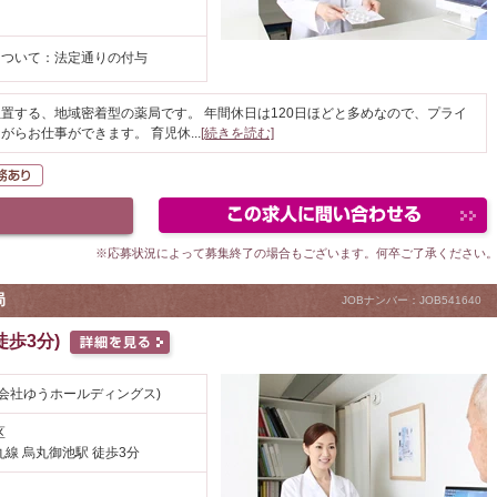
について：法定通りの付与
置する、地域密着型の薬局です。 年間休日は120日ほどと多めなので、プライ
がらお仕事ができます。 育児休
...
[続きを読む]
K
在宅業務あり
※応募状況によって募集終了の場合もございます。何卒ご了承ください
局
JOBナンバー：JOB541640
歩3分)
会社ゆうホールディングス)
区
線 烏丸御池駅 徒歩3分
円