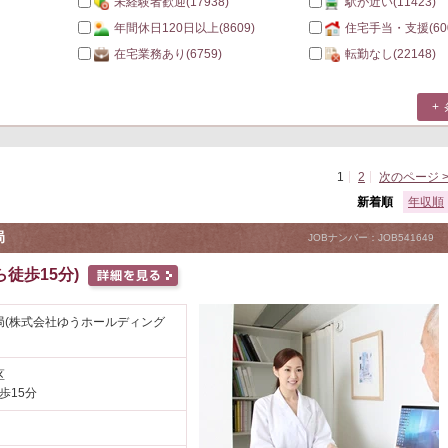
未経験者歓迎
(17938)
駅が近い
(11423)
年間休日120日以上
(8609)
住宅手当・支援
(60
在宅業務あり
(6759)
転勤なし
(22148)
1
2
次のページ 
新着順
年収順
局
JOBナンバー：JOB541649
徒歩15分)
局(株式会社ゆうホールディング
区
歩15分
円