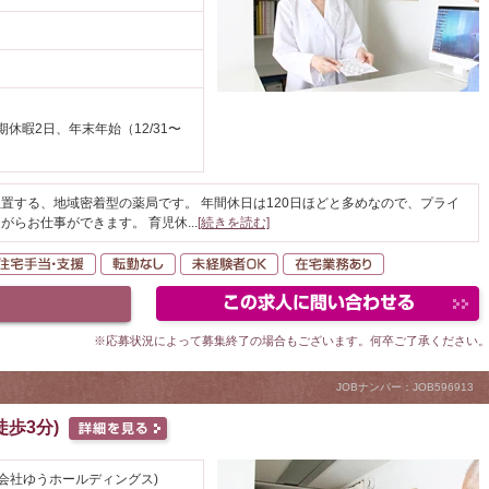
休暇2日、年末年始（12/31〜
置する、地域密着型の薬局です。 年間休日は120日ほどと多めなので、プライ
がらお仕事ができます。 育児休
...
[続きを読む]
間休日120日以上
住宅手当・支援
転勤なし
未経験者OK
在宅業務あり
※応募状況によって募集終了の場合もございます。何卒ご了承ください
JOBナンバー：JOB596913
歩3分)
会社ゆうホールディングス)