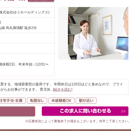
株式会社ゆうホールディングス)
区
線 烏丸御池駅 徒歩2分
休暇2日、年末年始（12/31〜
置する、地域密着型の薬局です。 年間休日は120日ほどと多めなので、プライ
がらお仕事ができます。 育児休
...
[続きを読む]
間休日120日以上
住宅手当・支援
転勤なし
未経験者OK
駅が近い
※応募状況によって募集終了の場合もございます。何卒ご了承ください