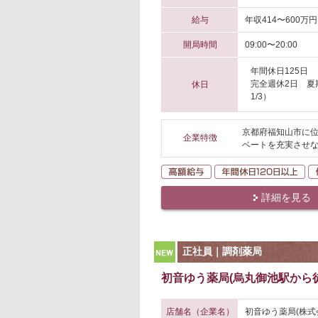
給与
年収414〜600万円
開局時間
09:00〜20:00
年間休日125日
完全週休2日 夏期
休日
1/3）
京都府福知山市に位
企業特徴
ベートを充実させな
高額給与
年
詳細を見る
NEW
正社員｜調剤薬局
初音ゆう薬局(烏丸御池駅から徒
店舗名（企業名）
初音ゆう薬局(株式