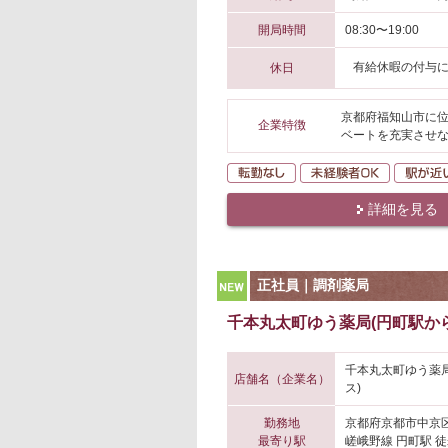
開局時間
08:30〜19:00
有給休暇の付与
休日
京都府福知山市に位
企業特徴
ベートを充実させな
転勤なし
未経験者O
詳細を見る
NEW
正社員｜調剤薬局
千本丸太町ゆう薬局(円町駅から
千本丸太町ゆう薬
店舗名（企業名）
ス)
勤務地
京都府京都市中京
最寄り駅
嵯峨野線 円町駅 徒