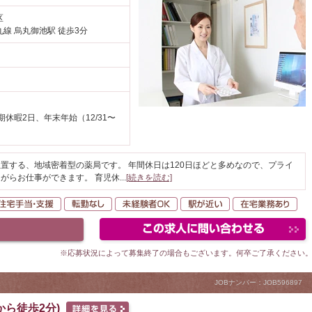
区
線 烏丸御池駅 徒歩3分
休暇2日、年末年始（12/31〜
置する、地域密着型の薬局です。 年間休日は120日ほどと多めなので、プライ
がらお仕事ができます。 育児休
...
[続きを読む]
間休日120日以上
住宅手当・支援
転勤なし
未経験者OK
駅が近い
在
※応募状況によって募集終了の場合もございます。何卒ご了承ください
JOBナンバー：JOB596897
ら徒歩2分)