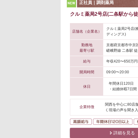
NEW
正社員｜調剤薬局
クルミ薬局2号店(二条駅から徒
クルミ薬局2号店
店舗名（企業名）
ディングス)
勤務地
京都府京都市中京
最寄り駅
嵯峨野線 二条駅 徒
給与
年収420〜650万円
開局時間
09:00〜20:00
年間休日120日
休日
・結婚休暇7日間
関西を中心に80店
企業特徴
く現場の声を聞き入
高額給与
年
詳細を見る