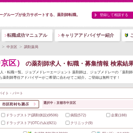
ーグループが全力サポートする、薬剤師転職。
登録して相談する
転職成功マニュアル
キャリアアドバイザー紹介
中京区
調剤薬局
中京区）
の薬剤師求人・転職・募集情報 検索結
師求人・転職一覧。ジョブメドレーエージェント 薬剤師は、ジョブメドレーの「薬剤
ら薬剤師専任アドバイザーがご希望に合わせてご紹介。ご登録は無料です！
バイト・パート
選択中：京都市中京区
ドラッグストア(調剤併設)
(9506)
病院
(572)
企業
(188)
ドラッグストア(OTCのみ)
(921)
クリニック
(9)