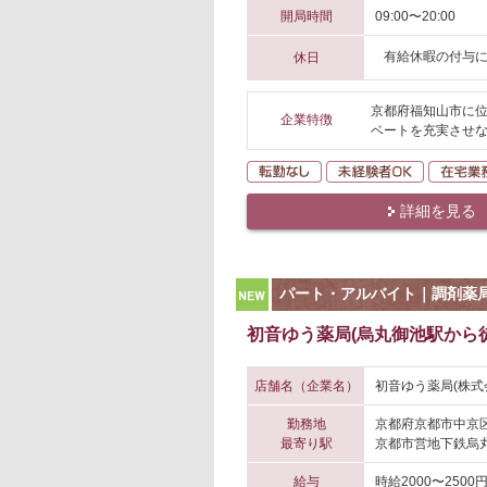
開局時間
09:00〜20:00
有給休暇の付与
休日
京都府福知山市に位
企業特徴
ベートを充実させな
転勤なし
未経験者O
詳細を見る
NEW
パート・アルバイト｜調剤薬
初音ゆう薬局(烏丸御池駅から徒
店舗名（企業名）
初音ゆう薬局(株式
勤務地
京都府京都市中京
最寄り駅
京都市営地下鉄烏丸
給与
時給2000〜2500