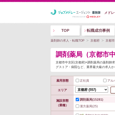
メドレ
TOP
転職成功事例
薬剤師の求人・転職TOP
京都府
京都市
調剤薬局（京都市
京都市中京区(京都府)×調剤薬局の薬剤
グストア・病院など、業界最大級の求人か
雇用形態
正社員
アル
エリア
調剤薬局
(15281)
施設形態
（業種）
漢方薬局
(25)