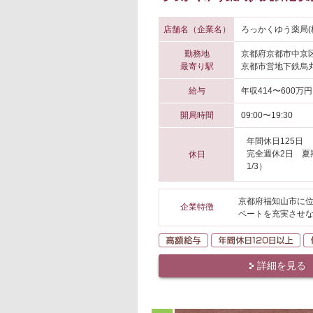
店舗名（企業名）
ろっかくゆう薬局(
勤務地
京都府京都市中京
最寄り駅
京都市営地下鉄烏丸
給与
年収414〜600万円
開局時間
09:00〜19:30
年間休日125日
完全週休2日 夏期
休日
1/3）
京都府福知山市に位
企業特徴
ベートを充実させな
高額給与
年
詳細を見る