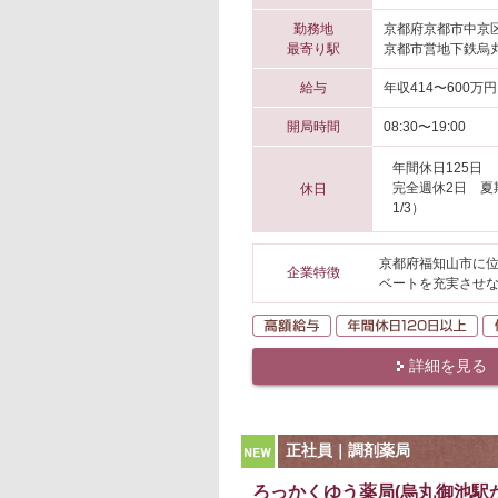
勤務地
京都府京都市中京
最寄り駅
京都市営地下鉄烏丸
給与
年収414〜600万円
開局時間
08:30〜19:00
年間休日125日
完全週休2日 夏期
休日
1/3）
京都府福知山市に位
企業特徴
ベートを充実させな
高額給与
年
詳細を見る
NEW
正社員｜調剤薬局
ろっかくゆう薬局(烏丸御池駅か