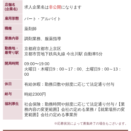
店舗名
求人企業名は
非公開
になります
(企業名)
雇用形態
パート・アルバイト
職種
薬剤師
業務内容
調剤業務、服薬指導
勤務地・
京都府京都市上京区
最寄り駅
京都市営地下鉄烏丸線 今出川駅 自動車5分
開局時間
09:00〜19:00
火曜日・木曜日9：00～17：00、土曜日9：00～13：
00
休日
有給休暇：勤務日数や頻度に応じて法定通り付与
給与
時給2300円
福利厚生
社会保険：勤務時間や頻度に応じて法定通り付与 /【業
務内容の変更範囲】会社の定める業務 /【就業場所の変
更範囲】会社の定める事業所
※応募状況によって募集終了の場合もございます。