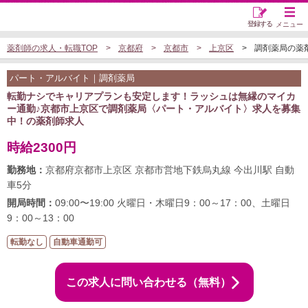
登録する
メニュー
薬剤師の求人・転職TOP
京都府
京都市
上京区
調剤薬局の薬剤師
パート・アルバイト｜調剤薬局
転勤ナシでキャリアプランも安定します！ラッシュは無縁のマイカ
ー通勤♪京都市上京区で調剤薬局〈パート・アルバイト〉求人を募集
中！の薬剤師求人
時給2300円
勤務地：
京都府京都市上京区 京都市営地下鉄烏丸線 今出川駅 自動
車5分
開局時間：
09:00〜19:00 火曜日・木曜日9：00～17：00、土曜日
9：00～13：00
転勤なし
自動車通勤可
この求人に問い合わせる（無料）