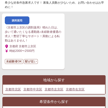
希少な好条件急募求人です！ 募集人員数が少ないため、お問い合わせはお早
めに！
《京都市上京区の調剤薬局》晴れた日は、
歩いて通いたくなる通勤路♪未経験者優遇の
求人！懇切丁寧なサポート！異動による転
勤はありません！
京都府 京都市上京区
時給2000〜2500円
未経験者OK
駅が近い
地域から探す
京都市北区
京都市中京区
京都市左京区
京都市右京区
希望条件から探す