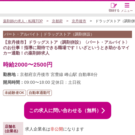
登録する
メニュー
薬剤師の求人・転職TOP
京都府
京丹後市
ドラッグストア（調剤併設）
パート・アルバイト｜ドラッグストア（調剤併設）
【京丹後市】ドラッグストア（調剤併設）〈パート・アルバイト〉
のお仕事！指導に期待できる職場です！いざというとき助かるマイ
カー通勤！の薬剤師求人
時給2000〜2500円
勤務地：
京都府京丹後市 宮豊線 峰山駅 自動車8分
開局時間：
09:00〜18:00 定休日：土日祝
未経験者OK
自動車通勤可
この求人に問い合わせる（無料）
店舗名
求人企業名は
非公開
になります
(企業名)