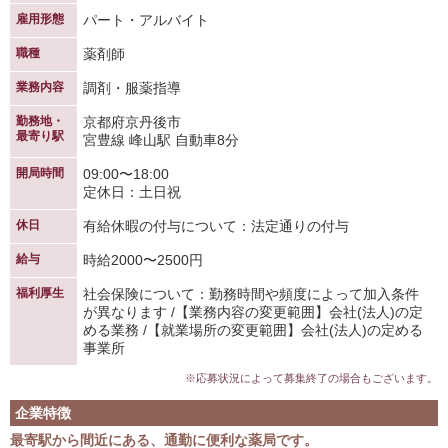
雇用形態
パート・アルバイト
職種
薬剤師
業務内容
調剤・服薬指導
勤務地・
京都府京丹後市
最寄り駅
宮豊線 峰山駅 自動車8分
開局時間
09:00〜18:00
定休日：土日祝
休日
有給休暇の付与について：法定通りの付与
給与
時給2000〜2500円
福利厚生
社会保険について：勤務時間や頻度によって加入条件
が異なります /【業務内容の変更範囲】会社(法人)の定
める業務 /【就業場所の変更範囲】会社(法人)の定める
事業所
※応募状況によって募集終了の場合もございます。
企業特徴
最寄駅から間近にある、通勤に便利な薬局です。