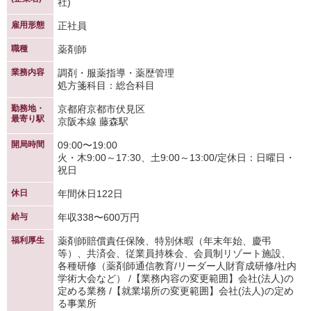
社)
雇用形態
正社員
職種
薬剤師
業務内容
調剤・服薬指導・薬歴管理
処方箋科目：総合科目
勤務地・
京都府京都市伏見区
最寄り駅
京阪本線 藤森駅
開局時間
09:00〜19:00
火・木9:00～17:30、土9:00～13:00/定休日：日曜日・
祝日
休日
年間休日122日
給与
年収338〜600万円
福利厚生
薬剤師賠償責任保険、特別休暇（年末年始、慶弔
等）、共済会、従業員持株会、会員制リゾート施設、
各種研修（薬剤師通信教育/リーダー人財育成研修/社内
学術大会など） /【業務内容の変更範囲】会社(法人)の
定める業務 /【就業場所の変更範囲】会社(法人)の定め
る事業所