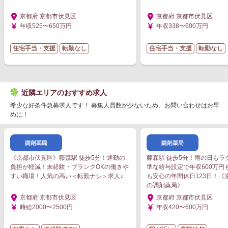
京都府 京都市伏見区
京都府 京都市伏見区
年収525〜650万円
年収338〜600万円
住宅手当・支援
転勤なし
住宅手当・支援
転勤なし
近隣エリアのおすすめ求人
希少な好条件急募求人です！ 募集人員数が少ないため、お問い合わせはお早
めに！
《京都市伏見区》藤森駅 徒歩5分！通勤の
藤森駅 徒歩5分！雨の日もラ
負担が軽減！未経験・ブランクOKの働きや
準な給与設定で年収600万円
すい職場！人気の高い＜転勤ナシ＞求人♪
も安心の年間休日123日！《
の調剤薬局》
京都府 京都市伏見区
京都府 京都市伏見区
時給2000〜2500円
年収420〜600万円