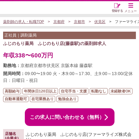
登録する
メニュー
薬剤師の求人・転職TOP
京都府
京都市
伏見区
ファーマライズ
正社員｜調剤薬局
ふじのもり薬局 ふじのもり店(藤森駅)の薬剤師求人
年収338〜600万円
勤務地：
京都府京都市伏見区 京阪本線 藤森駅
開局時間：
09:00〜19:00 火・木9:00～17:30、土9:00～13:00/定休
日：日曜日・祝日
高額給与
年間休日120日以上
住宅手当・支援
転勤なし
未経験者OK
自動車通勤可
在宅業務あり
勉強会あり
この求人に問い合わせる（無料）
店舗名
ふじのもり薬局 ふじのもり店(ファーマライズ株式会
(企業名)