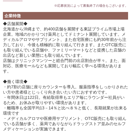
※応募状況によって募集終了の場合もございます。
企業特徴
◆店舗展開◆
北海道から沖縄まで、約400店舗を展開する東証プライム市場上場
企業。地域のかかりつけ薬局としてドミナント展開しています。メ
ディカルアロマやサプリメント、また在宅医療にも約30年前から注
力しており、今後も積極的に取り組んて行きます。またOTC販売に
も取り組んでいる店舗や、ファミリーマートなどと提携した店舗の
出店など新しい業態にも取り組んでいます。
店舗はクリニックマンツーと総合門前の出店割合が半々。また、面
対応、医療モールなども展開しており幅広く学べる環境がありま
す。
◆働く環境◆
・約7割の店舗に座りカウンターを導入。服薬指導をしっかりされた
い方や患者様とじっくり向き合いたい方におすすめです。
・年間休日は122日。有給取得率もエリア毎にラウンダー社員がい
るため、お休みが取りやすい環境があります。
・離職率も全国平均13－14％と比べ８％と低く、長期就業が出来る
環境です
・メディカルアロマや医療用サプリメント、OTC販売にも取り組ん
でいる店舗が多く、薬局でありながらドラッグストア並みのセルフ
メディケーションが実施できます。