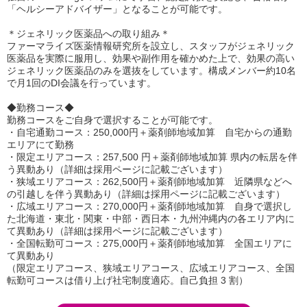
「ヘルシーアドバイザー」となることが可能です。
＊ジェネリック医薬品への取り組み＊
ファーマライズ医薬情報研究所を設立し、スタッフがジェネリック
医薬品を実際に服用し、効果や副作用を確かめた上で、効果の高い
ジェネリック医薬品のみを選抜をしています。構成メンバー約10名
で月1回のDI会議を行っています。
◆勤務コース◆
勤務コースをご自身で選択することが可能です。
・自宅通勤コース：250,000円＋薬剤師地域加算 自宅からの通勤
エリアにて勤務
・限定エリアコース：257,500 円＋薬剤師地域加算 県内の転居を伴
う異動あり（詳細は採用ページに記載ございます）
・狭域エリアコース：262,500円＋薬剤師地域加算 近隣県などへ
の引越しを伴う異動あり（詳細は採用ページに記載ございます）
・広域エリアコース：270,000円＋薬剤師地域加算 自身で選択し
た北海道・東北・関東・中部・西日本・九州沖縄内の各エリア内に
て異動あり（詳細は採用ページに記載ございます）
・全国転勤可コース：275,000円＋薬剤師地域加算 全国エリアに
て異動あり
（限定エリアコース、狭域エリアコース、広域エリアコース、全国
転勤可コースは借り上げ社宅制度適応。自己負担 3 割）