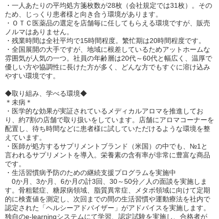
・一人あたりの平均処方箋枚数が28枚（会社規定では31枚）。その
ため、じっくり患者様と向き合う環境があります。
・ＯＴＣ医薬品の選定を店舗毎に任してもらえる環境ですが、販売
ノルマはありません。
・残業時間は全社平均で15時間程度。繁忙期は20時間程度です。
・全国展開の大手ですが、地域に根差しているためアットホームな
雰囲気が人気の一つ。社員の年齢層は20代～60代と幅広く、温厚で
優しい方や協調性に長けた方が多く、どんな方でもすぐに溶け込み
やすい環境です。
◆取り組み、学べる環境◆
＊未病＊
・医学的な効果が実証されているメディカルアロマを推進してお
り、約7割の店舗で取り扱いをしています。店舗にアロマコーナーを
配置し、待ち時間などに患者様に試していただけるような環境を整
えています。
・医師が処方するサプリメントブランド（米国）の中でも、№1と
言われるサプリメントを導入。栄養素の含有率が非常に豊富な商品
です。
・生活習慣病予防のための継続支援プログラムを実施中
0か月、3か月、6か月の計3回、30～50分／人の面談を実施しま
す。骨粗鬆症、糖尿病領域、脂質異常症、メタボ領域に向けて定期
的に検査値を測定し、次回までの間の生活習慣や運動療法を社内で
認定された「ヘルシーアドバイザー」がアドバイスを実施します。
独自のe-learningシステムにて学習、認定試験を実施し、合格者が