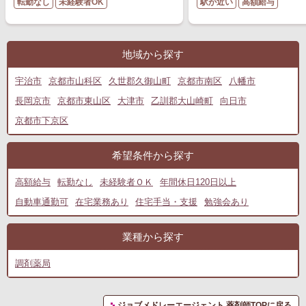
転勤なし
未経験者OK
駅が近い
高額給与
地域から探す
宇治市
京都市山科区
久世郡久御山町
京都市南区
八幡市
長岡京市
京都市東山区
大津市
乙訓郡大山崎町
向日市
京都市下京区
希望条件から探す
高額給与
転勤なし
未経験者ＯＫ
年間休日120日以上
自動車通勤可
在宅業務あり
住宅手当・支援
勉強会あり
業種から探す
調剤薬局
ジョブメドレーエージェント 薬剤師TOPに戻る