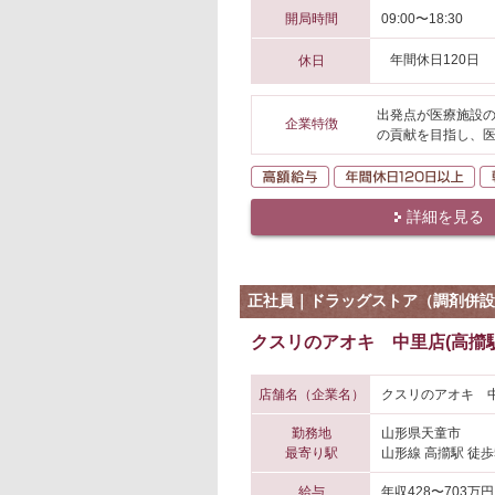
開局時間
09:00〜18:30
年間休日120日
休日
出発点が医療施設
企業特徴
の貢献を目指し、
高額給与
年
詳細を見る
正社員｜ドラッグストア（調剤併設
クスリのアオキ 中里店(高擶駅
店舗名（企業名）
クスリのアオキ 中
勤務地
山形県天童市
最寄り駅
山形線 高擶駅 徒歩
給与
年収428〜703万円