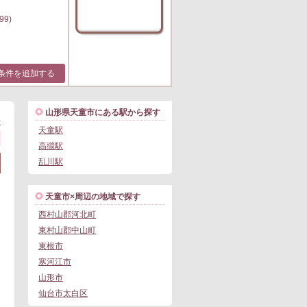
99)
条件を追加する
山形県天童市にある駅から探す
>
天童駅
高擶駅
乱川駅
天童市×周辺の地域で探す
西村山郡河北町
東村山郡中山町
東根市
寒河江市
山形市
仙台市太白区