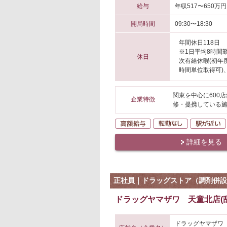
給与
年収517〜650万円
開局時間
09:30〜18:30
年間休日118日
※1日平均8時間
休日
次有給休暇(初年
時間単位取得可)
関東を中心に600
企業特徴
修・提携している
高額給与
転勤なし
詳細を見る
正社員｜ドラッグストア（調剤併設
ドラッグヤマザワ 天童北店(乱
ドラッグヤマザワ