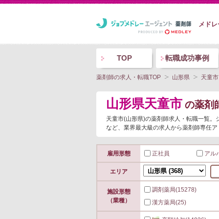
メドレ
TOP
転職成功事例
薬剤師の求人・転職TOP
山形県
天童市
山形県天童市
の薬剤
天童市(山形県)の薬剤師求人・転職一覧
など、業界最大級の求人から薬剤師専任ア
雇用形態
正社員
アル
エリア
調剤薬局
(15278)
施設形態
（業種）
漢方薬局
(25)