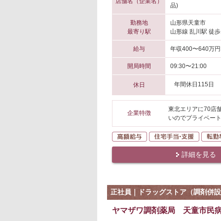
店舗名（企業名）
品)
勤務地
山形県天童市
最寄り駅
山形線 乱川駅 徒歩
給与
年収400〜640万円
開局時間
09:30〜21:00
年間休日115日
休日
東北エリアに70店
企業特徴
いのでプライベー
高額給与
住宅手
詳細を見る
正社員｜ドラッグストア（調剤併設
ヤマザワ調剤薬局 天童市民病