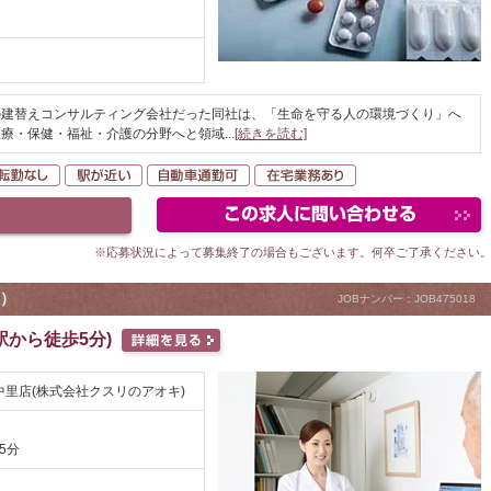
の建替えコンサルティング会社だった同社は、「生命を守る人の環境づくり」へ
医療・保健・福祉・介護の分野へと領域
...
[続きを読む]
間休日120日以上
転勤なし
駅が近い
自動車通勤可
在宅業務あり
※応募状況によって募集終了の場合もございます。何卒ご了承ください
）
JOBナンバー：JOB475018
から徒歩5分)
里店(株式会社クスリのアオキ)
5分