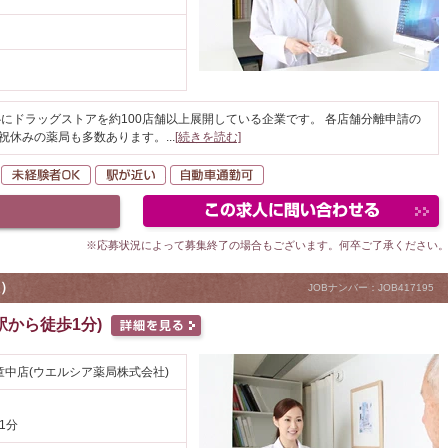
にドラッグストアを約100店舗以上展開している企業です。 各店舗分離申請の
日祝休みの薬局も多数あります。
...
[続きを読む]
転勤なし
未経験者OK
駅が近い
自動車通勤可
※応募状況によって募集終了の場合もございます。何卒ご了承ください
）
JOBナンバー：JOB417195
から徒歩1分)
中店(ウエルシア薬局株式会社)
1分