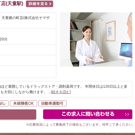
店(天童駅)
 天童鍬の町店(株式会社ヤマザ
20分
舗ほど展開しているドラッグストア・調剤薬局です。 年間休日は120日以上と多
トも大切にしながら働けます。
...
[続きを読む]
当・支援
転勤なし
未経験者OK
自動車通勤可
※応募状況によって募集終了の場合もございます。何卒ご了承ください