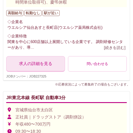
時間単位取得可)、慶弔休暇
高額給与
転勤なし
駅が近い
◇企業名
ウエルシア仙台あすと長町店(ウエルシア薬局株式会社)
◇企業特徴
関東を中心に600店舗以上展開している企業です。 調剤研修センタ
ーがあり、導
...
[続きを読む]
求人の詳細を見る
問い合わせる
JOBナンバー：JOB227325
※応募状況によって募集終了の場合もございます。
JR東北本線 長町駅 自動車3分
宮城県仙台市太白区
正社員｜ドラッグストア（調剤併設）
年収480〜700万円
09:30〜18:30