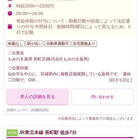
時給2000〜2200円
09:00〜18:00
有給休暇の付与について：勤務日数や頻度によって法定通
りの付与 年間休日：勤務時間/曜日によって異なるため、0
日で記載
転勤なし
駅が近い
自動車通勤可
在宅業務あり
◇企業名
もみのき薬局 長町店(株式会社もみのき薬局)
◇企業特徴
仙台市を中心に、宮城県内に複数店舗展開している薬局です。 週休
二日制で、GW
...
[続きを読む]
求人の詳細を見る
問い合わせる
JOBナンバー：JOB600251
※応募状況によって募集終了の場合もございます。
JR東北本線 長町駅 徒歩7分
NEW