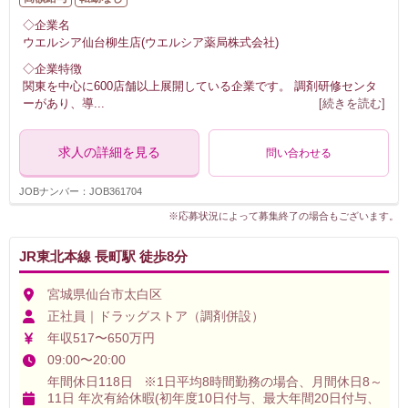
◇企業名
ウエルシア仙台柳生店(ウエルシア薬局株式会社)
◇企業特徴
関東を中心に600店舗以上展開している企業です。 調剤研修センタ
ーがあり、導
...
[続きを読む]
求人の詳細を見る
問い合わせる
JOBナンバー：JOB361704
※応募状況によって募集終了の場合もございます。
JR東北本線 長町駅 徒歩8分
宮城県仙台市太白区
正社員｜ドラッグストア（調剤併設）
年収517〜650万円
09:00〜20:00
年間休日118日 ※1日平均8時間勤務の場合、月間休日8～
11日 年次有給休暇(初年度10日付与、最大年間20日付与、