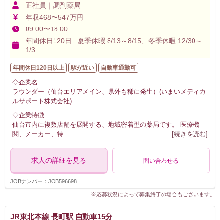
正社員｜調剤薬局
年収468〜547万円
09:00〜18:00
年間休日120日 夏季休暇 8/13～8/15、冬季休暇 12/30～
1/3
年間休日120日以上
駅が近い
自動車通勤可
◇企業名
ラウンダー（仙台エリアメイン、県外も稀に発生）(いまいメディカ
ルサポート株式会社)
◇企業特徴
仙台市内に複数店舗を展開する、地域密着型の薬局です。 医療機
関、メーカー、特
...
[続きを読む]
求人の詳細を見る
問い合わせる
JOBナンバー：JOB596698
※応募状況によって募集終了の場合もございます。
JR東北本線 長町駅 自動車15分