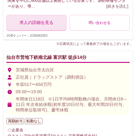
関東を中心に600店舗以上展開している企業です。 調剤研修センタ
ーがあり、導
...
[続きを読む]
求人の詳細を見る
問い合わせる
JOBナンバー：JOB482053
※応募状況によって募集終了の場合もございます。
仙台市営地下鉄南北線 富沢駅 徒歩14分
宮城県仙台市太白区
正社員｜ドラッグストア（調剤併設）
年収517〜650万円
09:00〜19:00
年間休日118日 ※1日平均8時間勤務の場合、月間休日8～
11日 年次有給休暇(初年度10日付与、最大年間20日付与、
時間単位取得可)、慶弔休暇
高額給与
転勤なし
◇企業名
ウエルシア仙台富沢西店(ウエルシア薬局株式会社)