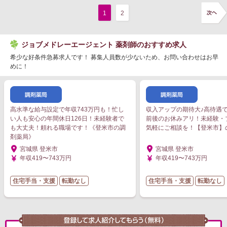
1
2
ジョブメドレーエージェント 薬剤師のおすすめ求人
希少な好条件急募求人です！ 募集人員数が少ないため、お問い合わせはお早
めに！
高水準な給与設定で年収743万円も！忙し
収入アップの期待大♪高待遇で
い人も安心の年間休日126日！未経験者で
前後のお休みアリ！未経験・
も大丈夫！頼れる職場です！《登米市の調
気軽にご相談を！【登米市】
剤薬局》
宮城県 登米市
宮城県 登米市
年収419〜743万円
年収419〜743万円
住宅手当・支援
転勤なし
住宅手当・支援
転勤なし