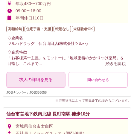
年収480〜700万円
09:00〜18:00
年間休日116日
高額給与
住宅手当・支援
転勤なし
未経験者OK
◇企業名
ツルハドラッグ 仙台山田店(株式会社ツルハ)
◇企業特徴
「お客様第一主義」をモットーに「地域密着のかかりつけ薬局」を
目指し、これまで
...
[続きを読む]
求人の詳細を見る
問い合わせる
JOBナンバー：JOB336058
※応募状況によって募集終了の場合もございます。
仙台市営地下鉄南北線 長町南駅 徒歩10分
宮城県仙台市太白区
正社員｜ドラッグストア（調剤併設）