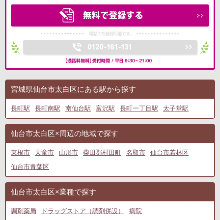
宮城県仙台市太白区にある駅から探す
長町駅
長町南駅
南仙台駅
富沢駅
長町一丁目駅
太子堂駅
仙台市太白区×周辺の地域で探す
東根市
天童市
山形市
柴田郡村田町
名取市
仙台市若林区
仙台市青葉区
仙台市太白区×業種で探す
調剤薬局
ドラッグストア（調剤併設）
病院