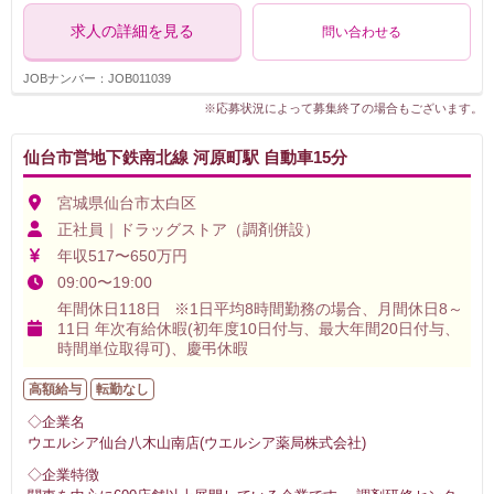
求人の詳細を見る
問い合わせる
JOBナンバー：JOB011039
※応募状況によって募集終了の場合もございます。
仙台市営地下鉄南北線 河原町駅 自動車15分
宮城県仙台市太白区
正社員｜ドラッグストア（調剤併設）
年収517〜650万円
09:00〜19:00
年間休日118日 ※1日平均8時間勤務の場合、月間休日8～
11日 年次有給休暇(初年度10日付与、最大年間20日付与、
時間単位取得可)、慶弔休暇
高額給与
転勤なし
◇企業名
ウエルシア仙台八木山南店(ウエルシア薬局株式会社)
◇企業特徴