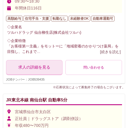
09:30〜18:30
年間休日116日
高額給与
住宅手当・支援
転勤なし
未経験者OK
自動車通勤可
◇企業名
ツルハドラッグ 仙台柳生店(株式会社ツルハ)
◇企業特徴
「お客様第一主義」をモットーに「地域密着のかかりつけ薬局」を
目指し、これまで
...
[続きを読む]
求人の詳細を見る
問い合わせる
JOBナンバー：JOB539435
※応募状況によって募集終了の場合もございます。
JR東北本線 南仙台駅 自動車5分
宮城県仙台市太白区
正社員｜ドラッグストア（調剤併設）
年収480〜700万円