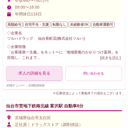
年収480〜700万円
09:00〜18:00
年間休日116日
高額給与
住宅手当・支援
転勤なし
未経験者OK
自動車通勤可
◇企業名
ツルハドラッグ 仙台長町店(株式会社ツルハ)
◇企業特徴
「お客様第一主義」をモットーに「地域密着のかかりつけ薬局」を
目指し、これまで
...
[続きを読む]
求人の詳細を見る
問い合わせる
JOBナンバー：JOB539430
※応募状況によって募集終了の場合もございます。
仙台市営地下鉄南北線 富沢駅 自動車8分
宮城県仙台市太白区
正社員｜ドラッグストア（調剤併設）