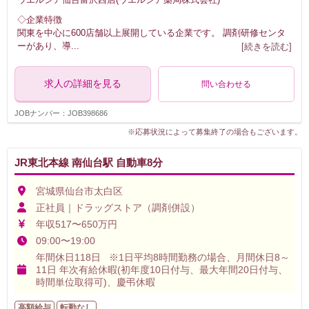
◇企業特徴
関東を中心に600店舗以上展開している企業です。 調剤研修センタ
ーがあり、導
...
[続きを読む]
求人の詳細を見る
問い合わせる
JOBナンバー：JOB398686
※応募状況によって募集終了の場合もございます。
JR東北本線 南仙台駅 自動車8分
宮城県仙台市太白区
正社員｜ドラッグストア（調剤併設）
年収517〜650万円
09:00〜19:00
年間休日118日 ※1日平均8時間勤務の場合、月間休日8～
11日 年次有給休暇(初年度10日付与、最大年間20日付与、
時間単位取得可)、慶弔休暇
高額給与
転勤なし