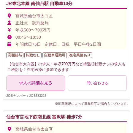
JR東北本線 南仙台駅 自動車10分
宮城県仙台市太白区
正社員｜調剤薬局
年収500〜700万円
08:45〜18:30
年間休日75日 定休日：日祝 平日午後2日間
高額給与
転勤なし
自動車通勤可
在宅業務あり
【仙台市太白区】の求人！年収700万円など待遇◎転勤ナシの求人も
ご検討を！在宅医療に参加できます！
求人の詳細を見る
問い合わせる
JOBナンバー：JOB533223
※応募状況によって募集終了の場合もございます。
仙台市営地下鉄南北線 富沢駅 徒歩7分
宮城県仙台市太白区