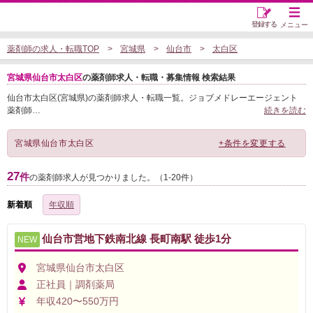
登録する
メニュー
薬剤師の求人・転職TOP
宮城県
仙台市
太白区
宮城県仙台市太白区
の薬剤師求人・転職・募集情報 検索結果
仙台市太白区(宮城県)の薬剤師求人・転職一覧。ジョブメドレーエージェント
薬剤師
…
続きを読む
宮城県仙台市太白区
+条件を変更する
27
件
の薬剤師求人が見つかりました。（1-20件）
新着順
年収順
仙台市営地下鉄南北線 長町南駅 徒歩1分
NEW
宮城県仙台市太白区
正社員｜調剤薬局
年収420〜550万円