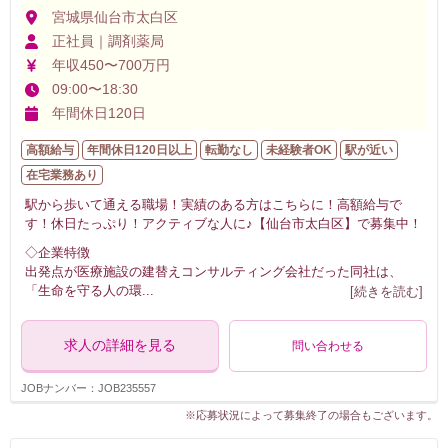
宮城県仙台市太白区
正社員｜調剤薬局
年収450〜700万円
09:00〜18:30
年間休日120日
高額給与
年間休日120日以上
転勤なし
未経験者OK
駅が近い
在宅業務あり
駅から歩いて通える職場！実績のある方はこちらに！高額給与で
す！休日たっぷり！アクティブな人に♪【仙台市太白区】で募集中！
◇企業特徴
出発点が医療施設の建替えコンサルティング会社だった同社は、
「生命を守る人の環
...
[続きを読む]
求人の詳細を見る
問い合わせる
JOBナンバー：JOB235557
※応募状況によって募集終了の場合もございます。