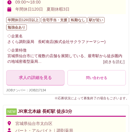
09:00〜18:00
年間休日120日 夏期休暇3日
年間休日120日以上
住宅手当・支援
転勤なし
駅が近い
勉強会あり
◇企業名
さくら調剤薬局 長町南店(株式会社サクラファーマシー)
◇企業特徴
宮城県仙台市にて複数の店舗を展開している、最寄駅から徒歩圏内
の地域密着型薬局
...
[続きを読む]
求人の詳細を見る
問い合わせる
JOBナンバー：JOB217134
※応募状況によって募集終了の場合もございます。
JR東北本線 長町駅 徒歩3分
NEW
宮城県仙台市太白区
パート・アルバイト｜調剤薬局