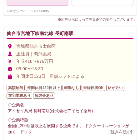
JOBナンバー：JOB596095
※応募状況によって募集終了の場合もございます。
仙台市営地下鉄南北線 長町南駅
宮城県仙台市太白区
正社員｜調剤薬局
年収418〜675万円
09:00〜18:30
年間休日123日 店舗シフトによる
高額給与
年間休日120日以上
転勤なし
未経験者OK
駅が近い
在宅業務あり
勉強会あり
◇企業名
アイセイ薬局 長町南店(株式会社アイセイ薬局)
◇企業特徴
全国に200店舗以上を展開する企業です。 ドクターリレーションが
強く、ドクタ
...
[続きを読む]