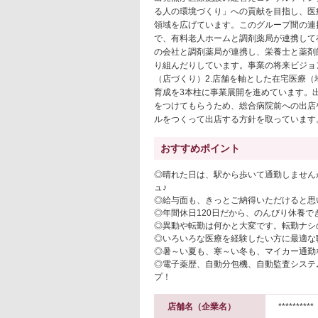
る人の環境づくり」への貢献を目指し、医
領域を広げています。このグループ間の連
で、有料老人ホームと調剤薬局が連携して
の会社と調剤薬局が連携し、栄養士と薬剤
り組んだりしています。事業の将来ビジョ
（店づくり）2.店舗を軸とした在宅医療（
育成を3本柱に事業展開を進めています。
をつけてもらうため、総合病院前への出店
ルをつくって出店する方針を取っています
おすすめポイント
◎晴れた日は、駅から歩いて通勤しません
ュ♪
◎給与面も、きっとご納得いただけると思い
◎年間休日120日だから、のんびり休養で
◎異動や転勤は何かと大変です。転勤ナシ
◎いろいろな医療を経験したい方に最適な
◎暑～い夏も、寒～い冬も、マイカー通勤
◎電子薬歴、自動分包機、自動監査システ
プ！
店舗名（企業名）
**********