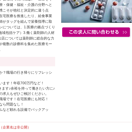
療・保健・福祉・介護の分野へと
携こそが他社と決定的に違う点
在宅医療を推進したり、給食事業
師がタッグを組んで栄養指導に取
ンについては、1.医療の拠点づくり
地域包括ケア）3.働く薬剤師の人材
出店については薬剤師に総合的な力
や複数の診療科を集めた医療モー
。
か？職場の行き帰りにリフレッシ
ます！年収700万円など！
きます♪余裕を持って働きたい方に♪
の求人もぜひご検討ください。
職場です！在宅医療にも対応！
なら問題なし！
ムなど頼れる設備でバックアッ
（企業名は非公開）