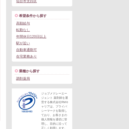
仙台市太白区
希望条件から探す
高額給与
転勤なし
年間休日120日以上
駅が近い
自動車通勤可
在宅業務あり
業種から探す
調剤薬局
ジョブメドレーエー
ジェント 薬剤師を運
営する株式会社RMキ
ャリアは、プライバ
シーマークを取得し
ており、お客さまの
個人情報を適切に管
理し、目的に沿って
正しく利用します。