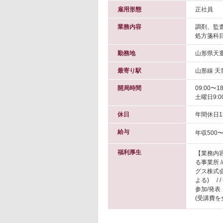
雇用形態
正社員
業務内容
調剤、監
処方箋科
勤務地
山形県天
最寄り駅
山形線 天
開局時間
09:00〜18
土曜日9:0
休日
年間休日1
給与
年収500〜
福利厚生
【業務内容
る事業所 
グス株式会
よる) /
参加/発表
(受講費