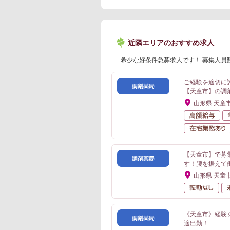
近隣エリアのおすすめ求人
希少な好条件急募求人です！ 募集人員
ご経験を適切に
【天童市】の調
山形県 天童
高
【天童市】で募
す！腰を据えて
山形県 天童
転
《天童市》経験
適出勤！