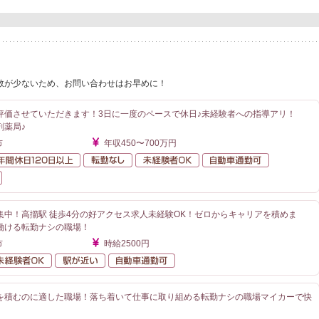
数が少ないため、お問い合わせはお早めに！
評価させていただきます！3日に一度のペースで休日♪未経験者への指導アリ！
剤薬局♪
市
年収450〜700万円
額給与
年間休日120日以上
転勤なし
未経験者OK
自動車通勤
在宅業務あり
集中！高擶駅 徒歩4分の好アクセス求人未経験OK！ゼロからキャリアを積めま
働ける転勤ナシの職場！
市
時給2500円
勤なし
未経験者OK
駅が近い
自動車通勤可
を積むのに適した職場！落ち着いて仕事に取り組める転勤ナシの職場マイカーで快