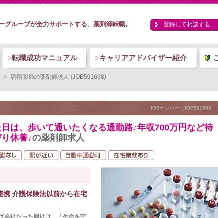
ーグループが全力サポートする、薬剤師転職。
登録して相談する
転職成功マニュアル
キャリアアドバイザー紹介
調剤薬局の薬剤師求人 (JOB591698)
JOBナンバー：JOB591698
日は、歩いて通いたくなる通勤路♪年収700万円など待
り休養♪
の薬剤師求人
連携 介護保険法以前から在宅
グ会社だった同社は、「生命を守