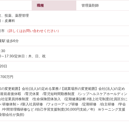
職種
管理薬剤師
査、投薬、薬歴管理
目：皮膚科
童市
（詳しくはお問い合わせください）
童駅 徒歩6分
:30
0～17:30/定休日：木、日、祝
20日
700万円
の変更範囲】会社(法人)の定める業務 /【就業場所の変更範囲】会社(法人)の定め
//産前産後休暇 /育児休業 /育児短時間勤務制度 /シップヘルスケアホールディン
社従業員持株制度 /生命保険団体加入 /定期健康診断 //借上社宅制度(社員区分に
 /＜研修体制＞ //新入社員研修 /フォローアップ研修 /定期研修 /自主研修 /学会
 /中間管理職研修など //自己学習支援制度(30,000円支給／年) /eラーニング支援
を全額会社が負担)