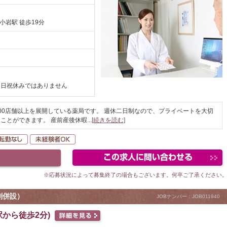
小岩駅 徒歩19分
、日祝休みではありません
00店舗以上を展開している薬局です。 週休二日制なので、プライベートを大切
ことができます。 産前産後休暇
...
[続きを読む]
間休日120日以上
転勤なし
未経験者OK
※応募状況によって募集終了の場合もございます。何卒ご了承ください
剤併設）
JOBナンバー：JOB011940
駅から徒歩2分)