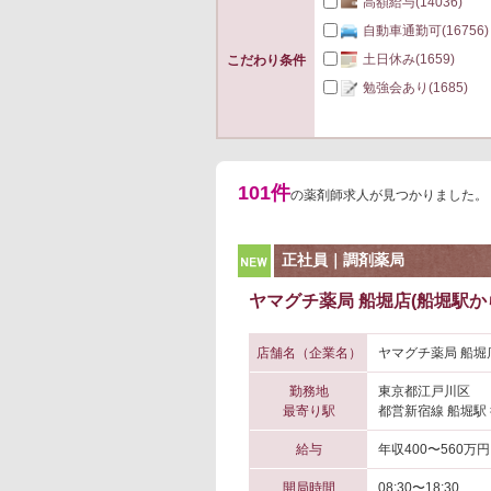
高額給与
(14036)
自動車通勤可
(16756)
土日休み
(1659)
こだわり条件
勉強会あり
(1685)
101件
の薬剤師求人が見つかりました。
NEW
正社員｜調剤薬局
ヤマグチ薬局 船堀店(船堀駅か
店舗名（企業名）
ヤマグチ薬局 船堀
勤務地
東京都江戸川区
最寄り駅
都営新宿線 船堀駅
給与
年収400〜560万円
開局時間
08:30〜18:30