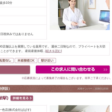
徒歩10分
、日祝休みではありません
00店舗以上を展開している薬局です。 週休二日制なので、プライベートを大切
ことができます。 産前産後休暇
...
[続きを読む]
間休日120日以上
転勤なし
未経験者OK
駅が近い
※応募状況によって募集終了の場合もございます。何卒ご了承ください
剤併設）
JOBナンバー：JOB011936
岩駅)
一色店(株式会社ぱぱす)