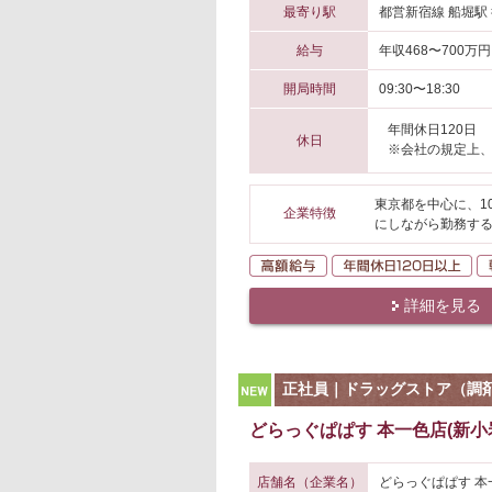
最寄り駅
都営新宿線 船堀駅 
給与
年収468〜700万円
開局時間
09:30〜18:30
年間休日120日
休日
※会社の規定上
東京都を中心に、1
企業特徴
にしながら勤務する
高額給与
年
詳細を見る
NEW
正社員｜ドラッグストア（調
どらっぐぱぱす 本一色店(新小
店舗名（企業名）
どらっぐぱぱす 本