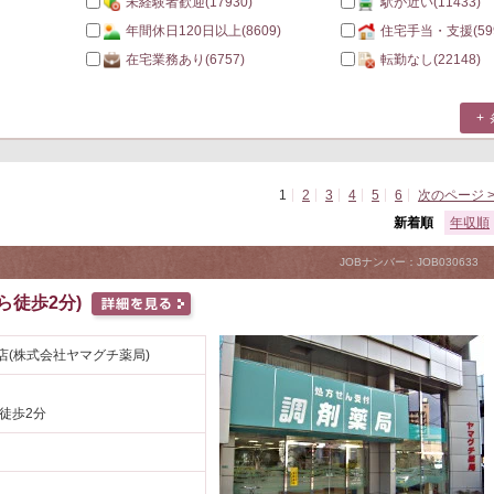
未経験者歓迎
(17930)
駅が近い
(11433)
年間休日120日以上
(8609)
住宅手当・支援
(59
在宅業務あり
(6757)
転勤なし
(22148)
1
2
3
4
5
6
次のページ 
新着順
年収順
JOBナンバー：JOB030633
ら徒歩2分)
店(株式会社ヤマグチ薬局)
 徒歩2分