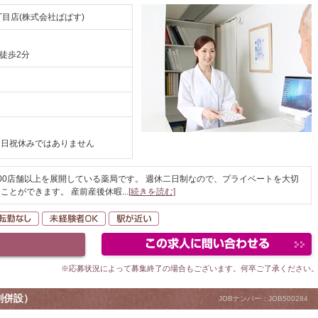
丁目店(株式会社ぱぱす)
 徒歩2分
、日祝休みではありません
00店舗以上を展開している薬局です。 週休二日制なので、プライベートを大切
ことができます。 産前産後休暇
...
[続きを読む]
間休日120日以上
転勤なし
未経験者OK
駅が近い
※応募状況によって募集終了の場合もございます。何卒ご了承ください
剤併設）
JOBナンバー：JOB500284