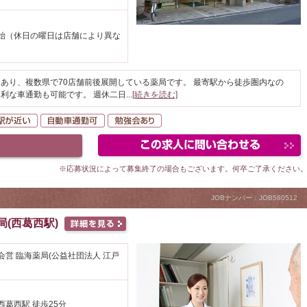
始（休日の曜日は店舗により異な
あり、複数県で70店舗前後展開している薬局です。 最寄駅から徒歩圏内なの
利な車通勤も可能です。 週休二日
...
[続きを読む]
以上
勤なし
駅が近い
自動車通勤可
勉強会あり
※応募状況によって募集終了の場合もございます。何卒ご了承ください
JOBナンバー：JOB580512
局(西葛西駅)
会営 臨海薬局(公益社団法人 江戸
西葛西駅 徒歩25分