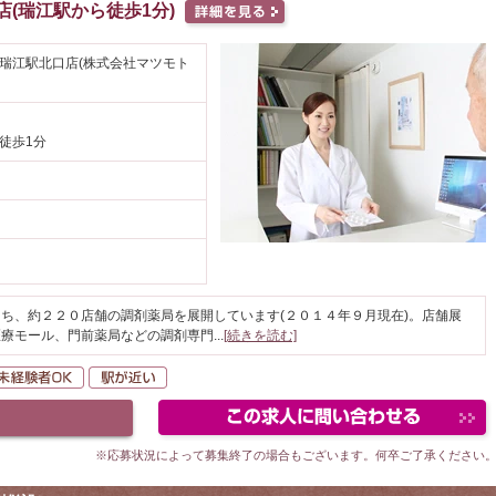
店(瑞江駅から徒歩1分)
 瑞江駅北口店(株式会社マツモト
 徒歩1分
ち、約２２０店舗の調剤薬局を展開しています(２０１４年９月現在)。店舗展
医療モール、門前薬局などの調剤専門
...
[続きを読む]
間休日120日以上
未経験者OK
駅が近い
※応募状況によって募集終了の場合もございます。何卒ご了承ください