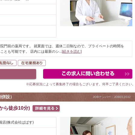
院門前の薬局です。 就業面では、週休二日制なので、プライベートの時間を
ことも可能です。 店内には最新のシ
...
[続きを読む]
間休日120日以上
転勤なし
在宅業務あり
※応募状況によって募集終了の場合もございます。何卒ご了承ください
剤併設）
JOBナンバー：JOB012032
から徒歩10分)
堀店(株式会社ぱぱす)