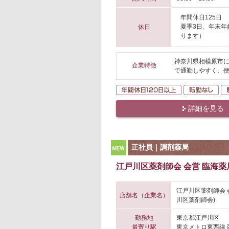
年間休日125日
夏季3日、年末年
休日
ります）
神奈川県相模原市に
企業特徴
で通勤しやすく、便
年間休日120日
転
詳細を見る
NEW
正社員｜調剤薬局
江戸川区薬剤師会 会営 臨海薬
江戸川区薬剤師会 
店舗名（企業名）
川区薬剤師会)
勤務地
東京都江戸川区
最寄り駅
東京メトロ東西線 