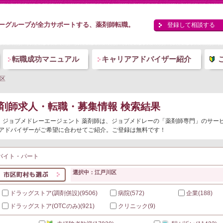
ーグループが全力サポートする、薬剤師転職。
登録して相談する
転職成功マニュアル
キャリアアドバイザー紹介
区
剤師求人・転職・募集情報 検索結果
覧。ジョブメドレーエージェント 薬剤師は、ジョブメドレーの「薬剤師専門」のサー
アドバイザーがご希望に合わせてご紹介。ご登録は無料です！
バイト・パート
選択中：江戸川区
ドラッグストア(調剤併設)
(9506)
病院
(572)
企業
(188)
ドラッグストア(OTCのみ)
(921)
クリニック
(9)