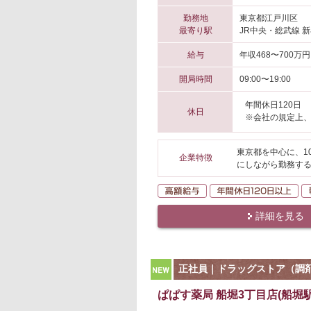
勤務地
東京都江戸川区
最寄り駅
JR中央・総武線 新
給与
年収468〜700万円
開局時間
09:00〜19:00
年間休日120日
休日
※会社の規定上
東京都を中心に、1
企業特徴
にしながら勤務する
高額給与
年
詳細を見る
NEW
正社員｜ドラッグストア（調
ぱぱす薬局 船堀3丁目店(船堀