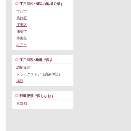
江戸川区×周辺の地域で探す
市川市
葛飾区
江東区
浦安市
墨田区
松戸市
この求人にフォームで問い合わせる
江戸川区×業種で探す
調剤薬局
。
ドラッグストア（調剤併設）
病院
都道府県で探しなおす
東京都