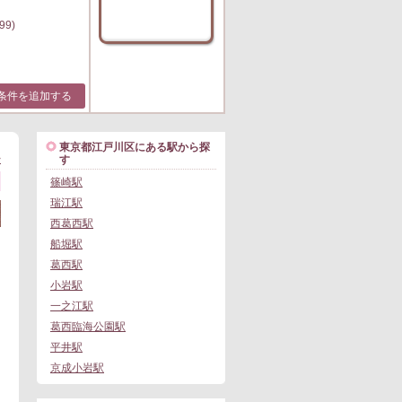
99)
条件を追加する
東京都江戸川区にある駅から探
>
す
篠崎駅
瑞江駅
西葛西駅
船堀駅
葛西駅
小岩駅
一之江駅
葛西臨海公園駅
平井駅
京成小岩駅