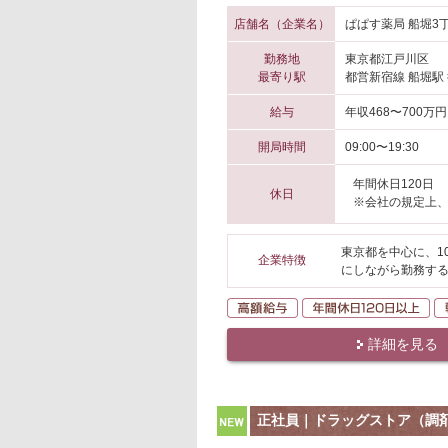
店舗名（企業名）
ぱぱす薬局 船堀3
勤務地
東京都江戸川区
最寄り駅
都営新宿線 船堀駅
給与
年収468〜700万円
開局時間
09:00〜19:30
年間休日120日
休日
※会社の規定上
東京都を中心に、1
企業特徴
にしながら勤務する
高額給与
年
詳細を見る
NEW
正社員｜ドラッグストア（調