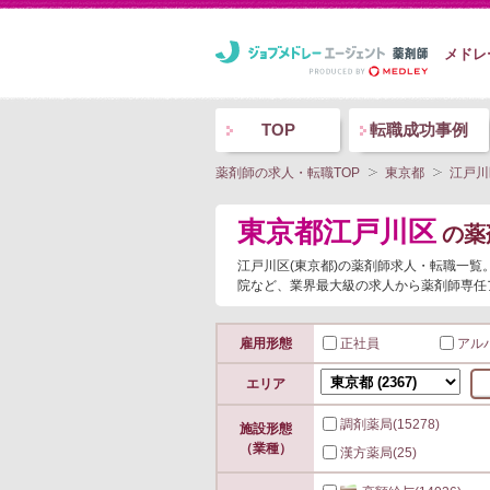
メドレ
TOP
転職成功事例
薬剤師の求人・転職TOP
東京都
江戸川
東京都江戸川区
の薬
江戸川区(東京都)の薬剤師求人・転職一
院など、業界最大級の求人から薬剤師専任
雇用形態
正社員
アル
エリア
調剤薬局
(15278)
施設形態
（業種）
漢方薬局
(25)