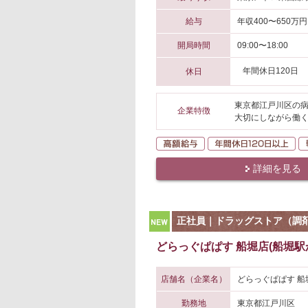
給与
年収400〜650万円
開局時間
09:00〜18:00
年間休日120日
休日
東京都江戸川区の病
企業特徴
大切にしながら働く
高額給与
年
詳細を見る
NEW
正社員｜ドラッグストア（調
どらっぐぱぱす 船堀店(船堀駅
店舗名（企業名）
どらっぐぱぱす 船
勤務地
東京都江戸川区