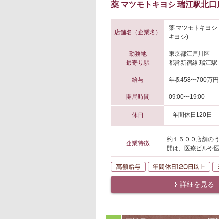
薬 マツモトキヨシ 瑞江駅北口
薬 マツモトキヨシ
店舗名（企業名）
キヨシ)
勤務地
東京都江戸川区
最寄り駅
都営新宿線 瑞江駅
給与
年収458〜700万円
開局時間
09:00〜19:00
年間休日120日
休日
約１５００店舗のう
企業特徴
開は、医療ビルや
高額給与
年
詳細を見る