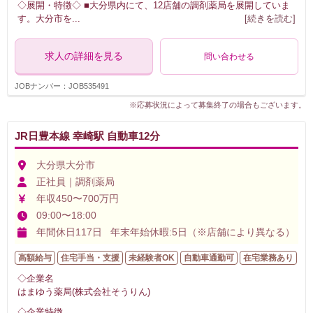
◇展開・特徴◇ ■大分県内にて、12店舗の調剤薬局を展開していま
す。大分市を
...
[続きを読む]
求人の詳細を見る
問い合わせる
JOBナンバー：JOB535491
※応募状況によって募集終了の場合もございます。
JR日豊本線 幸崎駅 自動車12分
大分県大分市
正社員｜調剤薬局
年収450〜700万円
09:00〜18:00
年間休日117日 年末年始休暇:5日（※店舗により異なる）
高額給与
住宅手当・支援
未経験者OK
自動車通勤可
在宅業務あり
◇企業名
はまゆう薬局(株式会社そうりん)
◇企業特徴