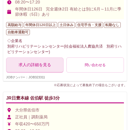
08:20〜17:20
年間休日126日 完全週休2日 有給とは別に6月～11月に季
節休暇（5日）あり
高額給与
年間休日120日以上
土日休み
住宅手当・支援
転勤なし
自動車通勤可
◇企業名
別府リハビリテーションセンター(社会福祉法人農協共済 別府リハ
ビリテーションセンター)
求人の詳細を見る
問い合わせる
JOBナンバー：JOB323311
※応募状況によって募集終了の場合もございます。
JR日豊本線 佐伯駅 徒歩3分
大分県佐伯市
正社員｜調剤薬局
年収420〜650万円