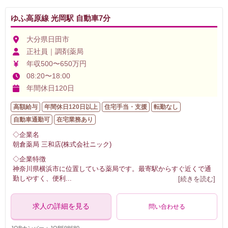
ゆふ高原線 光岡駅 自動車7分
大分県日田市
正社員｜調剤薬局
年収500〜650万円
08:20〜18:00
年間休日120日
高額給与
年間休日120日以上
住宅手当・支援
転勤なし
自動車通勤可
在宅業務あり
◇企業名
朝倉薬局 三和店(株式会社ニック)
◇企業特徴
神奈川県横浜市に位置している薬局です。最寄駅からすぐ近くで通
勤しやすく、便利
...
[続きを読む]
求人の詳細を見る
問い合わせる
JOBナンバー：JOB598680