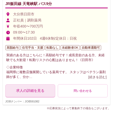
JR飯田線 天竜峡駅 バス9分
大分県日田市
正社員｜調剤薬局
年収400〜700万円
09:00〜17:30
年間休日102日 4週6休制/定休日：日祝
高額給与
住宅手当・支援
転勤なし
未経験者OK
自動車通勤可
実績のある方はこちらに！高額給与です！成長意欲のある方、未経
験でも大歓迎！転勤リスクの心配はありません！《日田市》
◇企業特徴
福岡県に複数店舗展開している薬局です。 スタッフはベテラン薬剤
師が多く、分か
...
[続きを読む]
求人の詳細を見る
問い合わせる
JOBナンバー：JOB591082
※応募状況によって募集終了の場合もございます。