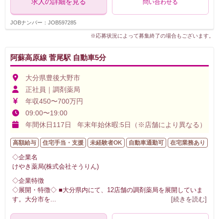
求人の詳細を見る
問い合わせる
JOBナンバー：JOB597285
※応募状況によって募集終了の場合もございます。
阿蘇高原線 菅尾駅 自動車5分
大分県豊後大野市
正社員｜調剤薬局
年収450〜700万円
09:00〜19:00
年間休日117日 年末年始休暇:5日（※店舗により異なる）
高額給与
住宅手当・支援
未経験者OK
自動車通勤可
在宅業務あり
◇企業名
けやき薬局(株式会社そうりん)
◇企業特徴
◇展開・特徴◇ ■大分県内にて、12店舗の調剤薬局を展開していま
す。大分市を
...
[続きを読む]