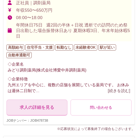
正社員｜調剤薬局
年収550〜650万円
08:00〜18:00
年間休日75日 週2回の半休＋日祝 透析での訪問のため祭
日出勤した場合振替休日あり 夏期休暇3日、年末年始休暇5
日
高額給与
住宅手当・支援
転勤なし
未経験者OK
駅が近い
自動車通勤可
◇企業名
みどり調剤薬局(株式会社博愛中井調剤薬局)
◇企業特徴
九州エリアを中心に、複数の店舗を展開している薬局です。 お休み
は週休二日制で
...
[続きを読む]
求人の詳細を見る
問い合わせる
JOBナンバー：JOB478738
※応募状況によって募集終了の場合もございます。