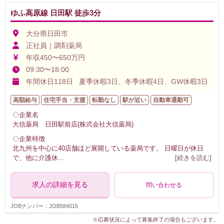
ゆふ高原線 日田駅 徒歩3分
大分県日田市
正社員｜調剤薬局
年収450〜650万円
09:30〜18:00
年間休日118日 夏季休暇3日、冬季休暇4日、GW休暇3日
高額給与
住宅手当・支援
転勤なし
駅が近い
自動車通勤可
◇企業名
大信薬局 日田駅前店(株式会社大信薬局)
◇企業特徴
北九州を中心に40店舗ほど展開している薬局です。 日曜日が休日
で、他に介護休
...
[続きを読む]
求人の詳細を見る
問い合わせる
JOBナンバー：JOB584015
※応募状況によって募集終了の場合もございます。