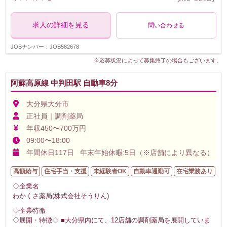
求人の詳細を見る
問い合わせる
JOBナンバー：JOB582678
※応募状況によって募集終了の場合もございます。
阿蘇高原線 中判田駅 自動車8分
大分県大分市
正社員｜調剤薬局
年収450〜700万円
09:00〜18:00
年間休日117日 年末年始休暇:5日（※店舗により異なる）
高額給与
住宅手当・支援
未経験者OK
自動車通勤可
在宅業務あり
◇企業名
わかくさ薬局(株式会社そうりん)
◇企業特徴
◇展開・特徴◇ ■大分県内にて、12店舗の調剤薬局を展開していま