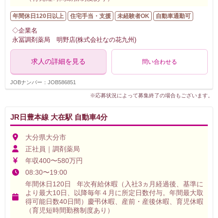
年間休日120日以上
住宅手当・支援
未経験者OK
自動車通勤可
◇企業名
永冨調剤薬局 明野店(株式会社なの花九州)
求人の詳細を見る
問い合わせる
JOBナンバー：JOB586851
※応募状況によって募集終了の場合もございます。
JR日豊本線 大在駅 自動車4分
大分県大分市
正社員｜調剤薬局
年収400〜580万円
08:30〜19:00
年間休日120日 年次有給休暇（入社3ヵ月経過後、基準に
より最大10日、以降毎年４月に所定日数付与。年間最大取
得可能日数40日間）慶弔休暇、産前・産後休暇、育児休暇
（育児短時間勤務制度あり）