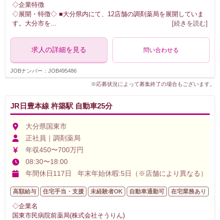
◇企業特徴
◇展開・特徴◇ ■大分県内にて、12店舗の調剤薬局を展開していま
す。大分市を
...
[続きを読む]
求人の詳細を見る
問い合わせる
JOBナンバー：JOB495486
※応募状況によって募集終了の場合もございます。
JR日豊本線 杵築駅 自動車25分
大分県国東市
正社員｜調剤薬局
年収450〜700万円
08:30〜18:00
年間休日117日 年末年始休暇:5日（※店舗により異なる）
高額給与
住宅手当・支援
未経験者OK
自動車通勤可
在宅業務あり
◇企業名
国東市民病院前薬局(株式会社そうりん)