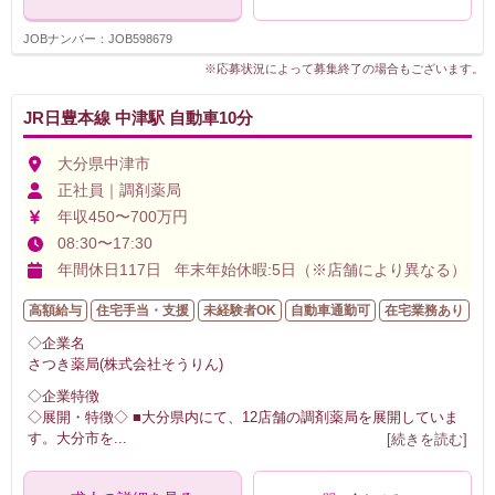
JOBナンバー：JOB598679
※応募状況によって募集終了の場合もございます。
JR日豊本線 中津駅 自動車10分
大分県中津市
正社員｜調剤薬局
年収450〜700万円
08:30〜17:30
年間休日117日 年末年始休暇:5日（※店舗により異なる）
高額給与
住宅手当・支援
未経験者OK
自動車通勤可
在宅業務あり
◇企業名
さつき薬局(株式会社そうりん)
◇企業特徴
◇展開・特徴◇ ■大分県内にて、12店舗の調剤薬局を展開していま
す。大分市を
...
[続きを読む]