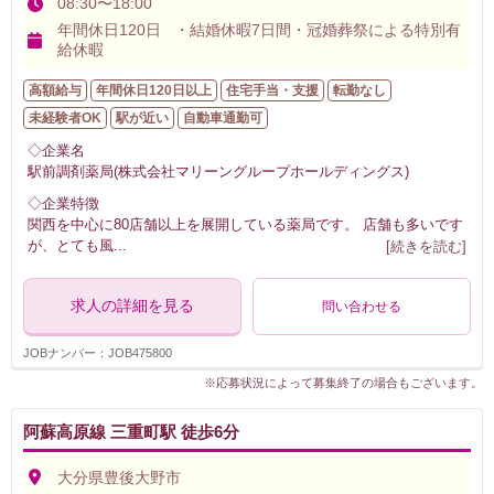
08:30〜18:00
年間休日120日 ・結婚休暇7日間・冠婚葬祭による特別有
給休暇
高額給与
年間休日120日以上
住宅手当・支援
転勤なし
未経験者OK
駅が近い
自動車通勤可
◇企業名
駅前調剤薬局(株式会社マリーングループホールディングス)
◇企業特徴
関西を中心に80店舗以上を展開している薬局です。 店舗も多いです
が、とても風
...
[続きを読む]
求人の詳細を見る
問い合わせる
JOBナンバー：JOB475800
※応募状況によって募集終了の場合もございます。
阿蘇高原線 三重町駅 徒歩6分
大分県豊後大野市