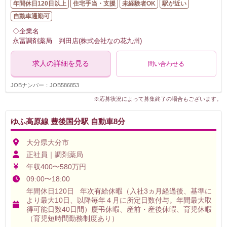
年間休日120日以上
住宅手当・支援
未経験者OK
駅が近い
自動車通勤可
◇企業名
永冨調剤薬局 判田店(株式会社なの花九州)
求人の詳細を見る
問い合わせる
JOBナンバー：JOB586853
※応募状況によって募集終了の場合もございます。
ゆふ高原線 豊後国分駅 自動車8分
大分県大分市
正社員｜調剤薬局
年収400〜580万円
09:00〜18:00
年間休日120日 年次有給休暇（入社3ヵ月経過後、基準に
より最大10日、以降毎年４月に所定日数付与。年間最大取
得可能日数40日間）慶弔休暇、産前・産後休暇、育児休暇
（育児短時間勤務制度あり）