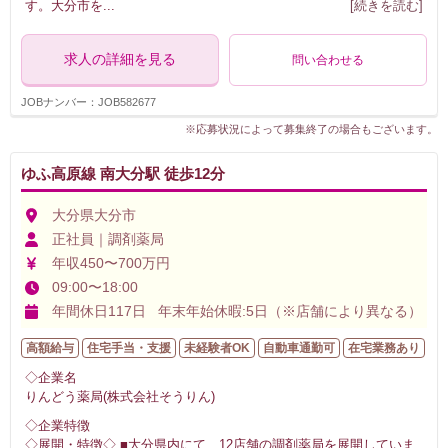
す。大分市を
...
[続きを読む]
求人の詳細を見る
問い合わせる
JOBナンバー：JOB582677
※応募状況によって募集終了の場合もございます。
ゆふ高原線 南大分駅 徒歩12分
大分県大分市
正社員｜調剤薬局
年収450〜700万円
09:00〜18:00
年間休日117日 年末年始休暇:5日（※店舗により異なる）
高額給与
住宅手当・支援
未経験者OK
自動車通勤可
在宅業務あり
◇企業名
りんどう薬局(株式会社そうりん)
◇企業特徴
◇展開・特徴◇ ■大分県内にて、12店舗の調剤薬局を展開していま