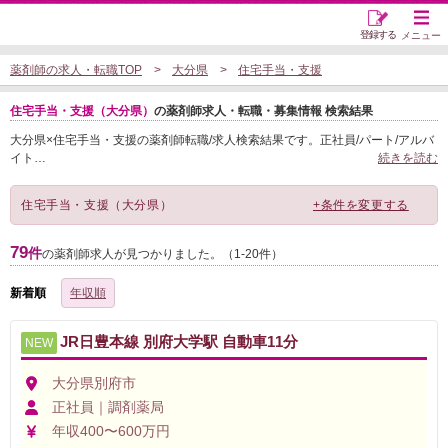
登録する
メニュー
薬剤師の求人・転職TOP
大分県
住宅手当・支援
住宅手当・支援（大分県）
の薬剤師求人・転職・募集情報 検索結果
大分県×住宅手当・支援の薬剤師転職/求人検索結果です。正社員/パート/アルバ
イト
…
続きを読む
住宅手当・支援（大分県）
+条件を変更する
79
件
の薬剤師求人が見つかりました。（1-20件）
新着順
年収順
JR日豊本線 別府大学駅 自動車11分
NEW
大分県別府市
正社員｜調剤薬局
年収400〜600万円