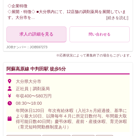
◇企業特徴
◇展開・特徴◇ ■大分県内にて、12店舗の調剤薬局を展開していま
す。大分市を
...
[続きを読む]
求人の詳細を見る
問い合わせる
JOBナンバー：JOB597273
※応募状況によって募集終了の場合もございます。
阿蘇高原線 中判田駅 徒歩5分
大分県大分市
正社員｜調剤薬局
年収400〜580万円
08:30〜18:00
年間休日120日 年次有給休暇（入社3ヵ月経過後、基準に
より最大10日、以降毎年４月に所定日数付与。年間最大取
得可能日数40日間）慶弔休暇、産前・産後休暇、育児休暇
（育児短時間勤務制度あり）