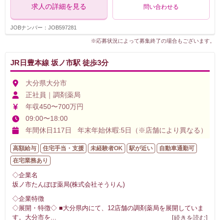
求人の詳細を見る
問い合わせる
JOBナンバー：JOB597281
※応募状況によって募集終了の場合もございます。
JR日豊本線 坂ノ市駅 徒歩3分
大分県大分市
正社員｜調剤薬局
年収450〜700万円
09:00〜18:00
年間休日117日 年末年始休暇:5日（※店舗により異なる）
高額給与
住宅手当・支援
未経験者OK
駅が近い
自動車通勤可
在宅業務あり
◇企業名
坂ノ市たんぽぽ薬局(株式会社そうりん)
◇企業特徴
◇展開・特徴◇ ■大分県内にて、12店舗の調剤薬局を展開していま
す。大分市を
...
[続きを読む]