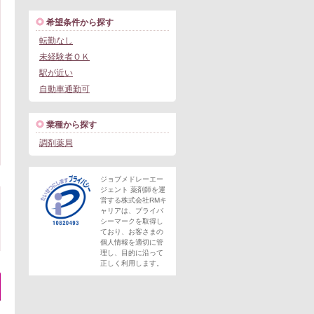
希望条件から探す
転勤なし
未経験者ＯＫ
駅が近い
自動車通勤可
業種から探す
調剤薬局
ジョブメドレーエー
ジェント 薬剤師を運
営する株式会社RMキ
ャリアは、プライバ
シーマークを取得し
ており、お客さまの
個人情報を適切に管
理し、目的に沿って
正しく利用します。
。