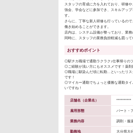
スタッフの育成に力を入れており、研修や
強会、学会などに参加でき、スキルアップ
す。
さらに、丁寧な新人研修も行っているので
働き始めることができます。
店内は、システム設備が整っており、業務
同時に、スタッフの業務負担軽減も図って
おすすめポイント
◎駅チカ職場で通勤ラクラク♪仕事帰りの
◎ご経験が浅い方にもオススメです！薬剤
◎職場に馴染んだ頃に転勤…といったリス
です！
◎マイカー通勤でちょっと優雅な通勤タイ
いですね！
店舗名（企業名）
**********
雇用形態
パート・
業務内容
調剤・服
勤務地
大分県大