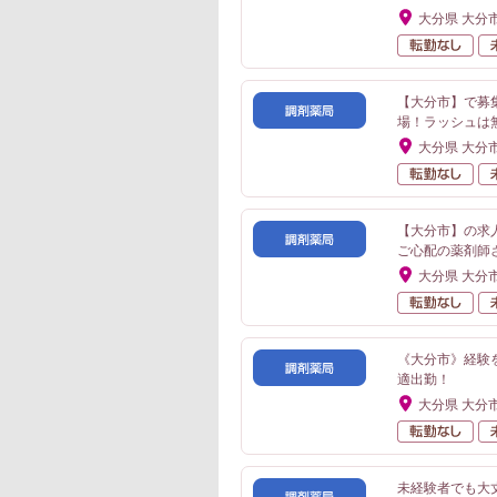
大分県 大分
転
【大分市】で募
場！ラッシュは
大分県 大分
転
【大分市】の求
ご心配の薬剤師
大分県 大分
転
《大分市》経験
適出勤！
大分県 大分
転
未経験者でも大