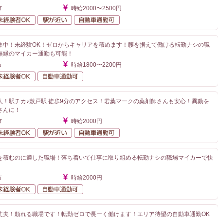
市
時給2000〜2500円
勤なし
未経験者OK
駅が近い
自動車通勤可
集中！未経験OK！ゼロからキャリアを積めます！腰を据えて働ける転勤ナシの職
無縁のマイカー通勤も可能！
市
時給1800〜2200円
勤なし
未経験者OK
自動車通勤可
人！駅チカ♪敷戸駅 徒歩9分のアクセス！若葉マークの薬剤師さんも安心！異動を
さんに！
市
時給2000円
勤なし
未経験者OK
駅が近い
自動車通勤可
を積むのに適した職場！落ち着いて仕事に取り組める転勤ナシの職場マイカーで快
市
時給2000円
勤なし
未経験者OK
自動車通勤可
丈夫！頼れる職場です！転勤ゼロで長ーく働けます！エリア待望の自動車通勤OK