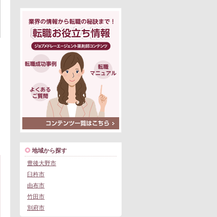
地域から探す
豊後大野市
臼杵市
由布市
竹田市
別府市