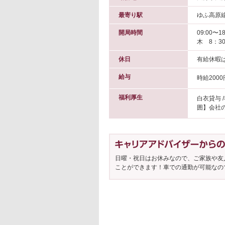
最寄り駅
ゆふ高原線
開局時間
09:00〜18
木 8：3
休日
有給休暇
給与
時給2000
福利厚生
白衣貸与 
囲】会社
日曜・祝日はお休みなので、ご家族や友
ことができます！車での通勤が可能なの