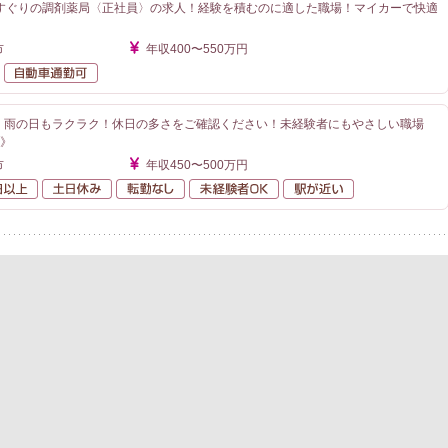
すぐりの調剤薬局〈正社員〉の求人！経験を積むのに適した職場！マイカーで快適
市
年収400〜550万円
未経験者OK
自動車通勤可
分！雨の日もラクラク！休日の多さをご確認ください！未経験者にもやさしい職場
業》
市
年収450〜500万円
年間休日120日以上
土日休み
転勤なし
未経験者OK
駅が近い
ェント 薬剤師TOP
転職成功事例
キャリアアドバイザー紹介
よくあるご質