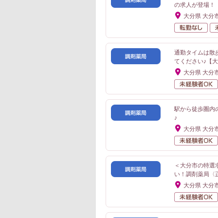
の求人が登場！
大分県 大分
転
通勤タイムは散
てください♪【
大分県 大分
駅から徒歩圏内
♪
大分県 大分
＜大分市の特選
い！調剤薬局〈
大分県 大分