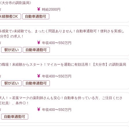
《大分市の調剤薬局》
市
時給2000円
勤なし
未経験者OK
自動車通勤可
歩感覚で♪未経験でも、まったく問題ありません！自動車通勤可！便利さを実感し
大分市】の求人！
市
年収400〜550万円
未経験者OK
駅が近い
自動車通勤可
の職場！未経験からスタート！マイカーを通勤に有効活用！【大分市】の調剤薬局
市
年収400〜550万円
未経験者OK
駅が近い
自動車通勤可
求人！＞若葉マークの薬剤師さんも安心！自動車を持っている方、ご注目くださ
正社員〉、条件◎！
市
年収400〜550万円
未経験者OK
自動車通勤可