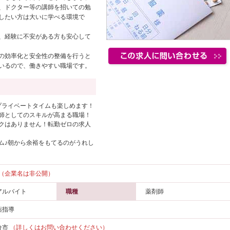
、ドクター等の講師を招いての勉
したい方は大いに学べる環境で
、経験に不安がある方も安心して
の効率化と安全性の整備を行うと
いるので、働きやすい職場です。
プライベートタイムも楽しめます！
師としてのスキルが高まる職場！
クはありません！転勤ゼロの求人
ム♪朝から余裕をもてるのがうれし
（企業名は非公開）
アルバイト
職種
薬剤師
薬指導
分市
（詳しくはお問い合わせください）