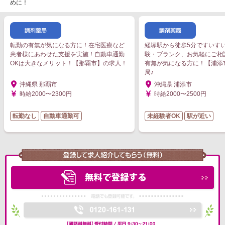
めに！
転勤の有無が気になる方に！在宅医療など
経塚駅から徒歩5分ですいす
患者様にあわせた支援を実施！自動車通勤
験・ブランク、お気軽にご相
OKは大きなメリット！【那覇市】の求人！
有無が気になる方に！【浦添
局♪
沖縄県 那覇市
沖縄県 浦添市
時給2000〜2300円
時給2000〜2500円
転勤なし
自動車通勤可
未経験者OK
駅が近い