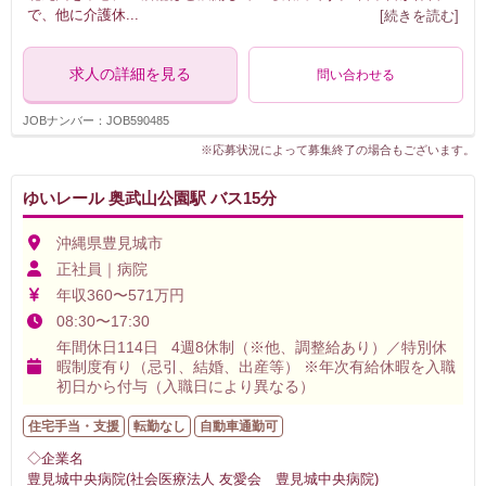
で、他に介護休
...
[続きを読む]
求人の詳細を見る
問い合わせる
JOBナンバー：JOB590485
※応募状況によって募集終了の場合もございます。
ゆいレール 奥武山公園駅 バス15分
沖縄県豊見城市
正社員｜病院
年収360〜571万円
08:30〜17:30
年間休日114日 4週8休制（※他、調整給あり）／特別休
暇制度有り（忌引、結婚、出産等） ※年次有給休暇を入職
初日から付与（入職日により異なる）
住宅手当・支援
転勤なし
自動車通勤可
◇企業名
豊見城中央病院(社会医療法人 友愛会 豊見城中央病院)