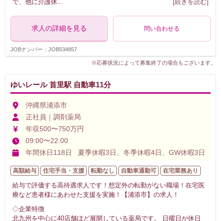
で、他に介護休
...
[続きを読む]
求人の詳細を見る
問い合わせる
JOBナンバー：JOB534857
※応募状況によって募集終了の場合もございます。
ゆいレール 首里駅 自動車11分
沖縄県浦添市
正社員｜調剤薬局
年収500〜750万円
09:00〜22:00
年間休日118日 夏季休暇3日、冬季休暇4日、GW休暇3日
高額給与
住宅手当・支援
転勤なし
自動車通勤可
在宅業務あり
給与で評価する高待遇求人です！想定外の転勤がない職場！在宅医
療など患者様にあわせた支援を実施！【浦添市】の求人！
◇企業特徴
北九州を中心に40店舗ほど展開している薬局です。 日曜日が休日