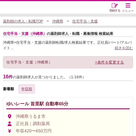
登録する
メニュー
薬剤師の求人・転職TOP
沖縄県
住宅手当・支援
住宅手当・支援（沖縄県）
の薬剤師求人・転職・募集情報 検索結果
沖縄県×住宅手当・支援の薬剤師転職/求人検索結果です。正社員/パート/アルバ
イト
…
続きを読む
住宅手当・支援（沖縄県）
+条件を変更する
16
件
の薬剤師求人が見つかりました。（1-16件）
新着順
年収順
ゆいレール 首里駅 自動車65分
沖縄県うるま市
正社員｜調剤薬局
年収420〜650万円