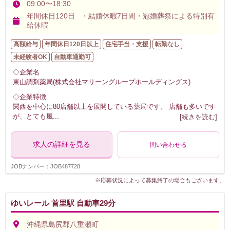
09:00〜18:30
年間休日120日 ・結婚休暇7日間・冠婚葬祭による特別有
給休暇
高額給与
年間休日120日以上
住宅手当・支援
転勤なし
未経験者OK
自動車通勤可
◇企業名
東山調剤薬局(株式会社マリーングループホールディングス)
◇企業特徴
関西を中心に80店舗以上を展開している薬局です。 店舗も多いです
が、とても風
...
[続きを読む]
求人の詳細を見る
問い合わせる
JOBナンバー：JOB487728
※応募状況によって募集終了の場合もございます。
ゆいレール 首里駅 自動車29分
沖縄県島尻郡八重瀬町