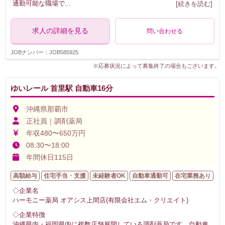
通勤可能な職場で
...
[続きを読む]
求人の詳細を見る
問い合わせる
JOBナンバー：JOB585925
※応募状況によって募集終了の場合もございます。
ゆいレール 首里駅 自動車16分
沖縄県那覇市
正社員｜調剤薬局
年収480〜650万円
08:30〜18:00
年間休日115日
高額給与
住宅手当・支援
未経験者OK
自動車通勤可
在宅業務あり
◇企業名
ハーモニー薬局 オアシス上間店(有限会社エム・クリエイト)
◇企業特徴
沖縄県内・福岡県内に複数店舗展開している調剤薬局です。自動車