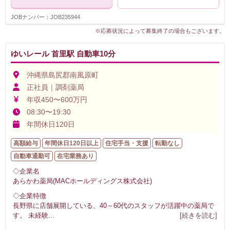
JOBナンバー：JOB235944
※応募状況によって募集終了の場合もございます。
ゆいレール 首里駅 自動車10分
沖縄県島尻郡南風原町
正社員｜調剤薬局
年収450〜600万円
08:30〜19:30
年間休日120日
高額給与
年間休日120日以上
住宅手当・支援
転勤なし
自動車通勤可
在宅業務あり
◇企業名
あらかわ薬局(MACホールディングス株式会社)
◇企業特徴
長野県に店舗展開している、40～60代のスタッフが活躍中の薬局で
す。 未経験
...
[続きを読む]