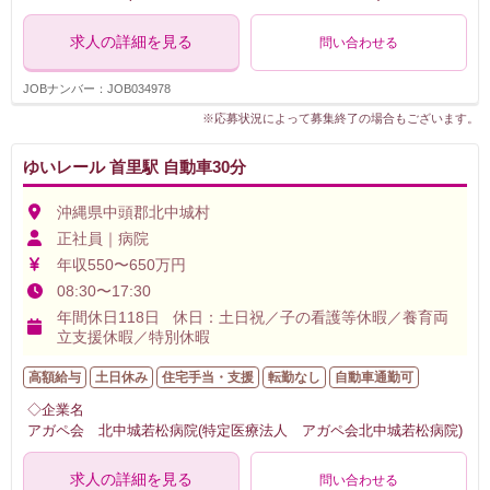
求人の詳細を見る
問い合わせる
JOBナンバー：JOB034978
※応募状況によって募集終了の場合もございます。
ゆいレール 首里駅 自動車30分
沖縄県中頭郡北中城村
正社員｜病院
年収550〜650万円
08:30〜17:30
年間休日118日 休日：土日祝／子の看護等休暇／養育両
立支援休暇／特別休暇
高額給与
土日休み
住宅手当・支援
転勤なし
自動車通勤可
◇企業名
アガペ会 北中城若松病院(特定医療法人 アガペ会北中城若松病院)
求人の詳細を見る
問い合わせる