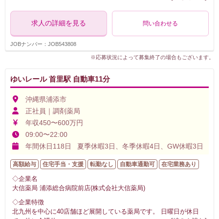
求人の詳細を見る
問い合わせる
JOBナンバー：JOB543808
※応募状況によって募集終了の場合もございます。
ゆいレール 首里駅 自動車11分
沖縄県浦添市
正社員｜調剤薬局
年収450〜600万円
09:00〜22:00
年間休日118日 夏季休暇3日、冬季休暇4日、GW休暇3日
高額給与
住宅手当・支援
転勤なし
自動車通勤可
在宅業務あり
◇企業名
大信薬局 浦添総合病院前店(株式会社大信薬局)
◇企業特徴
北九州を中心に40店舗ほど展開している薬局です。 日曜日が休日