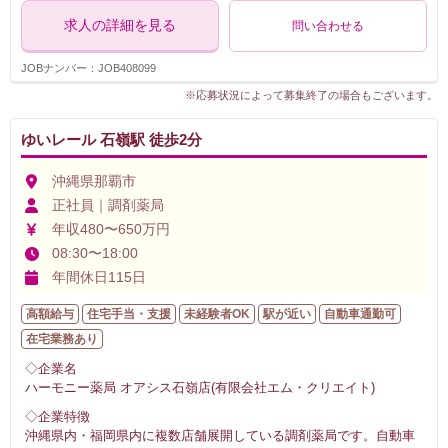
求人の詳細を見る
問い合わせる
JOBナンバー：JOB408099
※応募状況によって募集終了の場合もございます。
ゆいレール 石嶺駅 徒歩2分
沖縄県那覇市
正社員｜調剤薬局
年収480〜650万円
08:30〜18:00
年間休日115日
高額給与
住宅手当・支援
未経験者OK
駅が近い
自動車通勤可
在宅業務あり
◇企業名
ハーモニー薬局 オアシス石嶺店(有限会社エム・クリエイト)
◇企業特徴
沖縄県内・福岡県内に複数店舗展開している調剤薬局です。自動車