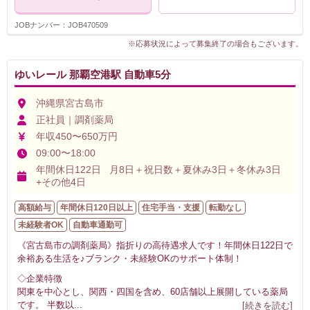
JOBナンバー：JOB470509
※応募状況によって募集終了の場合もございます。
ゆいレール 那覇空港駅 自動車5分
沖縄県宮古島市
正社員｜調剤薬局
年収450〜650万円
09:00〜18:00
年間休日122日 月8日＋祝日数＋夏休み3日＋冬休み3日
+その他4日
高額給与
年間休日120日以上
住宅手当・支援
転勤なし
未経験者OK
自動車通勤可
《宮古島市の調剤薬局》指折りの高待遇求人です！年間休日122日で
余裕ある生活を♪ブランク・未経験OKのサポート体制！
◇企業特徴
関東を中心とし、関西・四国を含め、60店舗以上展開している薬局
です。 半数以
...
[続きを読む]