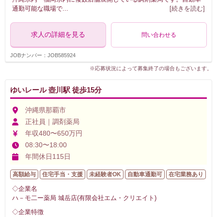
通勤可能な職場で
...
[続きを読む]
求人の詳細を見る
問い合わせる
JOBナンバー：JOB585924
※応募状況によって募集終了の場合もございます。
ゆいレール 壺川駅 徒歩15分
沖縄県那覇市
正社員｜調剤薬局
年収480〜650万円
08:30〜18:00
年間休日115日
高額給与
住宅手当・支援
未経験者OK
自動車通勤可
在宅業務あり
◇企業名
ハ－モ二ー薬局 城岳店(有限会社エム・クリエイト)
◇企業特徴