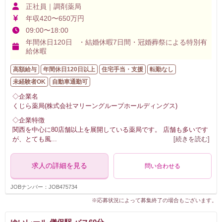
正社員｜調剤薬局
年収420〜650万円
09:00〜18:00
年間休日120日 ・結婚休暇7日間・冠婚葬祭による特別有
給休暇
高額給与
年間休日120日以上
住宅手当・支援
転勤なし
未経験者OK
自動車通勤可
◇企業名
くじら薬局(株式会社マリーングループホールディングス)
◇企業特徴
関西を中心に80店舗以上を展開している薬局です。 店舗も多いです
が、とても風
...
[続きを読む]
求人の詳細を見る
問い合わせる
JOBナンバー：JOB475734
※応募状況によって募集終了の場合もございます。