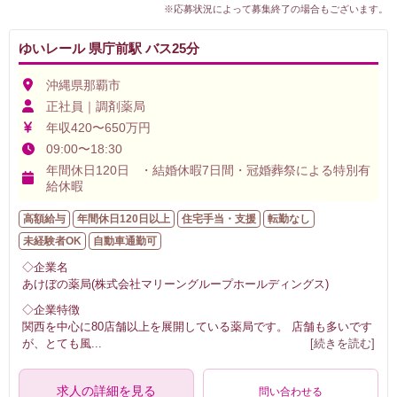
※応募状況によって募集終了の場合もございます。
ゆいレール 県庁前駅 バス25分
沖縄県那覇市
正社員｜調剤薬局
年収420〜650万円
09:00〜18:30
年間休日120日 ・結婚休暇7日間・冠婚葬祭による特別有
給休暇
高額給与
年間休日120日以上
住宅手当・支援
転勤なし
未経験者OK
自動車通勤可
◇企業名
あけぼの薬局(株式会社マリーングループホールディングス)
◇企業特徴
関西を中心に80店舗以上を展開している薬局です。 店舗も多いです
が、とても風
...
[続きを読む]
求人の詳細を見る
問い合わせる