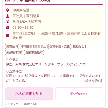
ゆいレール 儀保駅 バス60分
沖縄県名護市
正社員｜調剤薬局
年収420〜650万円
08:30〜18:30
年間休日120日 ・結婚休暇7日間・冠婚葬祭による特別有
給休暇
高額給与
年間休日120日以上
住宅手当・支援
転勤なし
未経験者OK
自動車通勤可
◇企業名
伊差川薬局(株式会社マリーングループホールディングス)
◇企業特徴
関西を中心に80店舗以上を展開している薬局です。 店舗も多いです
が、とても風
...
[続きを読む]
求人の詳細を見る
問い合わせる
JOBナンバー：JOB470511