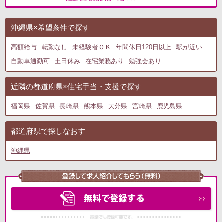
沖縄県×希望条件で探す
高額給与
転勤なし
未経験者ＯＫ
年間休日120日以上
駅が近い
自動車通勤可
土日休み
在宅業務あり
勉強会あり
近隣の都道府県×住宅手当・支援で探す
福岡県
佐賀県
長崎県
熊本県
大分県
宮崎県
鹿児島県
都道府県で探しなおす
沖縄県