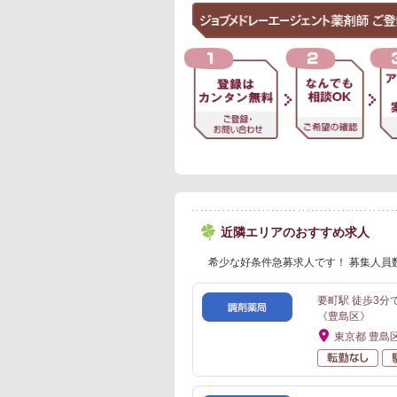
近隣エリアのおすすめ求人
希少な好条件急募求人です！ 募集人員
要町駅 徒歩3
《豊島区》
東京都 豊島
転