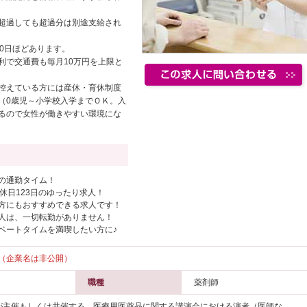
超過しても超過分は別途支給され
0日ほどあります。
利で交通費も毎月10万円を上限と
控えている方には産休・育休制度
（0歳児～小学校入学までＯＫ。入
るので女性が働きやすい環境にな
の通勤タイム！
休日123日のゆったり求人！
方にもおすすめできる求人です！
人は、一切転勤がありません！
ベートタイムを満喫したい方に♪
（企業名は非公開）
職種
薬剤師
が主催もしくは共催する、医療用医薬品に関する講演会における演者（医師な