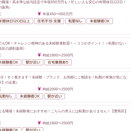
の職場！高水準な給与設定で年収650万円も！忙しい人も安心の年間休日122日！
剤薬局♪
区
年収450〜650万円
額給与
年間休日120日以上
住宅手当・支援
転勤なし
未経験者O
が近い
でもOK！チャレンジ精神のある未経験者歓迎！＜ココがポイント！＞転勤のない
島区の調剤薬局》
区
時給1800〜2500円
勤なし
未経験者OK
駅が近い
在宅業務あり
5分！すぐ着きます！未経験・ブランク、お気軽にご相談を！転勤の有無が気にな
区】の企業♪
区
時給2000〜2500円
日休み
転勤なし
未経験者OK
駅が近い
える職場！未経験者におすすめ！こちらの求人には転勤がありません！【豊島区】
区
時給1800〜2500円
勤なし
未経験者OK
駅が近い