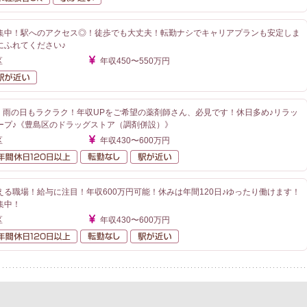
集中！駅へのアクセス◎！徒歩でも大丈夫！転勤ナシでキャリアプランも安定しま
にふれてください♪
区
年収450〜550万円
勤なし
駅が近い
分！雨の日もラクラク！年収UPをご希望の薬剤師さん、必見です！休日多め♪リラッ
ープ♪《豊島区のドラッグストア（調剤併設）》
区
年収430〜600万円
額給与
年間休日120日以上
転勤なし
駅が近い
る職場！給与に注目！年収600万円可能！休みは年間120日♪ゆったり働けます！
集中！
区
年収430〜600万円
額給与
年間休日120日以上
転勤なし
駅が近い