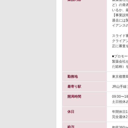
ど）の発
いるか、
【事業説
過去には
イアンス
スライド
クライア
正に審査
■プロモ
製薬会社
だ総称）
勤務地
東京都豊
最寄り駅
JR山手線
開局時間
09:00〜18
土日祝休
休日
年間休日1
完全週休
給与
年収360〜