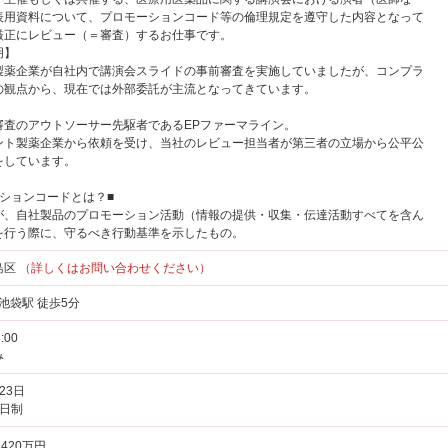
表用資料について、プロモーションコード等の倫理規定を遵守した内容となって
厳正にレビュー（＝審査）するお仕事です。
明】
製薬企業が自社内で講演会スライドの事前審査を実施していましたが、コンプラ
の観点から、現在では外部委託が主流となってきています。
審査のアウトソーサー先駆者であるEPファーマライン。
ント製薬企業から依頼を受け、当社のレビュー担当者が第三者の立場から公平公
をしています。
ーションコードとは？■
が、自社製品のプロモーション活動（情報の提供・収集・伝達活動すべてを含ん
を行う際に、守るべき行動基準を示したもの。
島区
（詳しくはお問い合わせください）
 池袋駅 徒歩5分
:00
み
23日
2日制
420万円