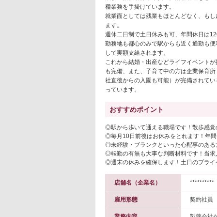
種業務を手掛けています。
就業面としては残業もほとんどなく、もし
ます。
週休二日制で土日休みも可、年間休日は12
勤務地も都心のみで駅からも近く通勤も便
して実額支給されます。
これから結婚・出産などライフイベントが
も完備、また、子育て中の方は企業保育所
社直後からの入園も可能）が完備されてい
っています。
おすすめポイント
◎駅から歩いて通える職場です！散歩感覚
◎毎月10日前後はお休みをとれます！年間
◎未経験・ブランクといった心配事のある
◎転勤の有無も大事な判断材料です！当求
◎週末の休みを確保します！土日のプライ
店舗名（企業名）
**********
雇用形態
契約社員
業務内容
製薬会社