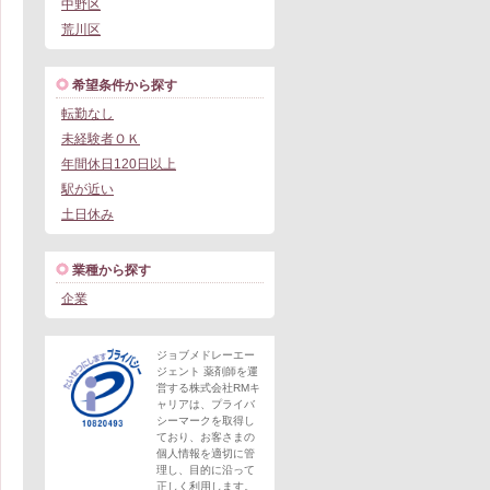
中野区
荒川区
希望条件から探す
転勤なし
未経験者ＯＫ
年間休日120日以上
駅が近い
土日休み
業種から探す
企業
ジョブメドレーエー
ジェント 薬剤師を運
営する株式会社RMキ
ャリアは、プライバ
シーマークを取得し
ており、お客さまの
個人情報を適切に管
理し、目的に沿って
正しく利用します。