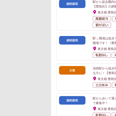
駅から徒歩圏内
【豊島区】の調
東京都 豊島
高
駅
駅→職場は徒歩
職場です！《豊
東京都 豊島
転
池袋駅から徒歩
る方に！【豊島
東京都 豊島
土
駅から歩いて通
で募集中！
東京都 豊島
転