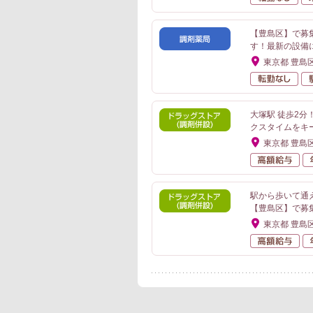
【豊島区】で募
す！最新の設備
東京都 豊島
転
大塚駅 徒歩2
クスタイムをキ
東京都 豊島
高
駅から歩いて通え
【豊島区】で募
東京都 豊島
高