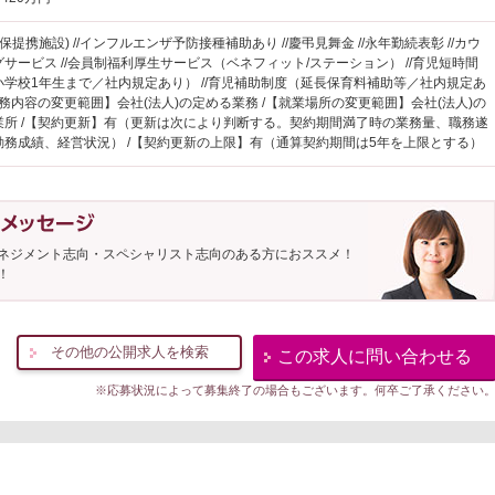
健保提携施設) //インフルエンザ予防接種補助あり //慶弔見舞金 //永年勤続表彰 //カウ
サービス //会員制福利厚生サービス（ベネフィット/ステーション） //育児短時間
小学校1年生まで／社内規定あり） //育児補助制度（延長保育料補助等／社内規定あ
業務内容の変更範囲】会社(法人)の定める業務 /【就業場所の変更範囲】会社(法人)の
業所 /【契約更新】有（更新は次により判断する。契約期間満了時の業務量、職務遂
勤務成績、経営状況） /【契約更新の上限】有（通算契約期間は5年を上限とする）
ネジメント志向・スペシャリスト志向のある方におススメ！
！
その他の公開求人を検索
この求人に問い合わせる
※応募状況によって募集終了の場合もございます。何卒ご了承ください