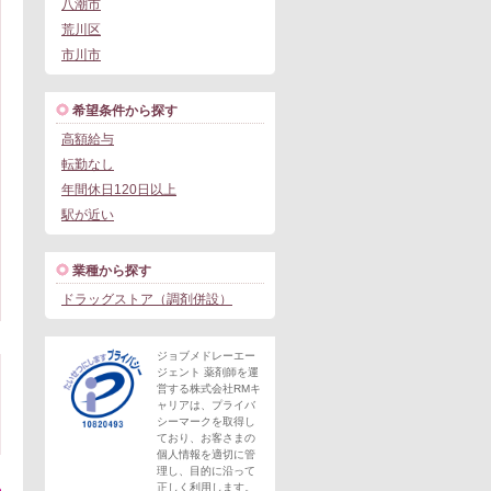
八潮市
荒川区
市川市
希望条件から探す
高額給与
転勤なし
年間休日120日以上
駅が近い
業種から探す
ドラッグストア（調剤併設）
ジョブメドレーエー
ジェント 薬剤師を運
営する株式会社RMキ
ャリアは、プライバ
シーマークを取得し
ており、お客さまの
個人情報を適切に管
理し、目的に沿って
正しく利用します。