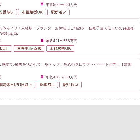
区
年収560〜600万円
額給与
転勤なし
未経験者OK
駅が近い
のお休みアリ！未経験・ブランク、お気軽にご相談を！住宅手当で住まいの負担軽
の調剤薬局♪
区
年収421〜556万円
年間休日120日以上
住宅手当・支援
未経験者OK
歩感覚で♪経験を活かして年収アップ！多めの休日でプライベート充実！【葛飾
区
年収430〜600万円
額給与
年間休日120日以上
転勤なし
駅が近い