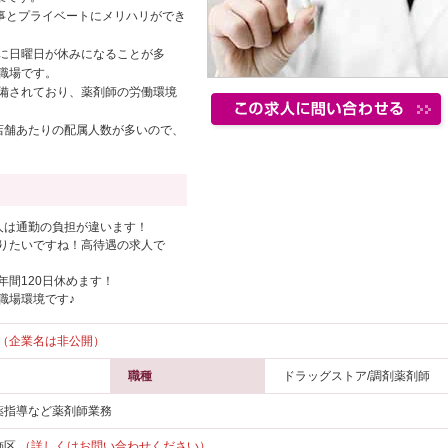
仕事とプライベートにメリハリができ
に日曜日が休みになることが多
職場です。
備されており、薬剤師の労働環境
店舗あたりの配属人数が多いので、
人は通勤の負担が違います！
りたいですね！高待遇の求人で
間120日休めます！
職場環境です♪
（企業名は非公開）
職種
ドラッグストア/調剤薬剤師
薬指導など薬剤師業務
飾区
（詳しくはお問い合わせください）