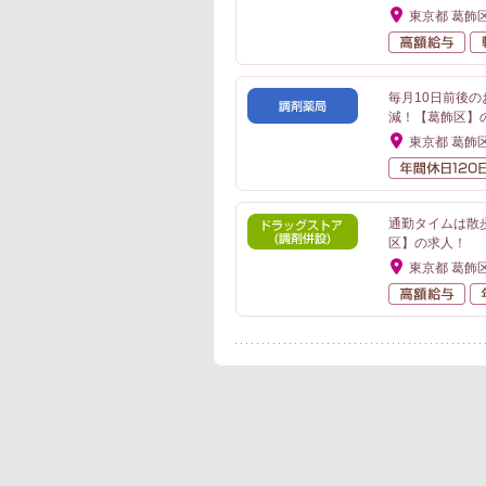
東京都 葛飾
高
毎月10日前後
減！【葛飾区】
東京都 葛飾
通勤タイムは散
区】の求人！
東京都 葛飾
高