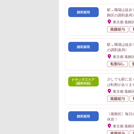
駅→職場は徒歩
飾区の調剤薬局
東京都 葛飾
高
駅→職場は徒歩
の調剤薬局》
東京都 葛飾
転
少しでも駅に近
は転勤がありま
東京都 葛飾
高
《葛飾区》毎日
休息！
東京都 葛飾
高