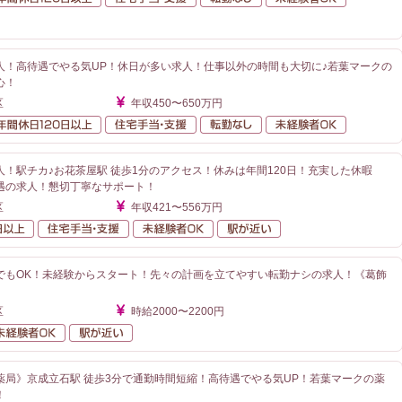
が近い
人！高待遇でやる気UP！休日が多い求人！仕事以外の時間も大切に♪若葉マークの
心！
区
年収450〜650万円
額給与
年間休日120日以上
住宅手当・支援
転勤なし
未経験者O
！駅チカ♪お花茶屋駅 徒歩1分のアクセス！休みは年間120日！充実した休暇
遇の求人！懇切丁寧なサポート！
区
年収421〜556万円
年間休日120日以上
住宅手当・支援
未経験者OK
駅が近い
でもOK！未経験からスタート！先々の計画を立てやすい転勤ナシの求人！《葛飾
区
時給2000〜2200円
勤なし
未経験者OK
駅が近い
薬局》京成立石駅 徒歩3分で通勤時間短縮！高待遇でやる気UP！若葉マークの薬
！