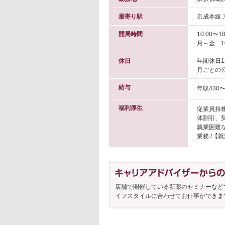
最寄り駅
京成本線 
開局時間
10:00〜18
月～金 10
休日
年間休日1
月ごとの
給与
年収430〜
福利厚生
従業員持
体割引、契
就業困難
業務 /【
店舗で開催している新薬のセミナーなど
イフスタイルに合わせてお仕事ができま