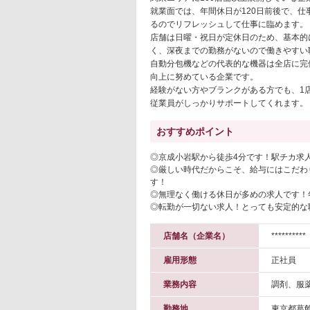
就業面では、年間休日が120日前後で、
るのでリフレッシュして仕事に臨めます。
店舗は日曜・祝日が定休日のため、基本的
く、深夜までの勤務がないので働きやすい
自動分包機などの代表的な機器は全店に完
向上に努めている企業です。
経験がない方やブランクがある方でも、1
従業員がしっかりサポートしてくれます。
おすすめポイント
◎京成小岩駅から徒歩4分です！駅チカ求
◎厳しい時代だからこそ、給与にはこだわ
す！
◎無理なく働ける休日が多めの求人です！年
◎転勤が一切ない求人！とっても安定的な
店舗名（企業名）
**********
雇用形態
正社員
業務内容
調剤、服
勤務地
東京都葛