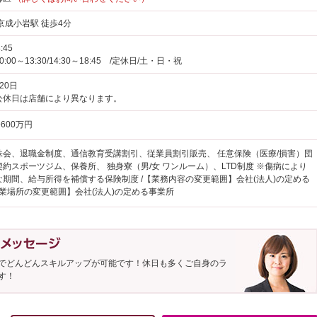
京成小岩駅 徒歩4分
:45
:00～13:30/14:30～18:45 /定休日/土・日・祝
20日
公休日は店舗により異なります。
600万円
株会、退職金制度、通信教育受講割引、従業員割引販売、 任意保険（医療/損害）団
約スポーツジム、保養所、 独身寮（男/女 ワンルーム）、LTD制度 ※傷病により
な期間、給与所得を補償する保険制度 /【業務内容の変更範囲】会社(法人)の定める
就業場所の変更範囲】会社(法人)の定める事業所
でどんどんスキルアップが可能です！休日も多くご自身のラ
す！