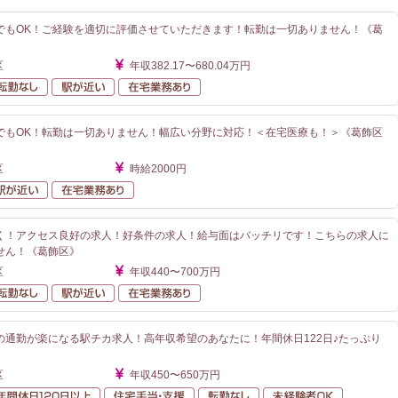
でもOK！ご経験を適切に評価させていただきます！転勤は一切ありません！《葛
》
区
年収382.17〜680.04万円
額給与
転勤なし
駅が近い
在宅業務あり
でもOK！転勤は一切ありません！幅広い分野に対応！＜在宅医療も！＞《葛飾区
区
時給2000円
勤なし
駅が近い
在宅業務あり
く！アクセス良好の求人！好条件の求人！給与面はバッチリです！こちらの求人に
せん！《葛飾区》
区
年収440〜700万円
額給与
転勤なし
駅が近い
在宅業務あり
の通勤が楽になる駅チカ求人！高年収希望のあなたに！年間休日122日♪たっぷり
区
年収450〜650万円
額給与
年間休日120日以上
住宅手当・支援
転勤なし
未経験者O