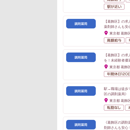
駅
【葛飾区】の求
薬剤師さんも安
東京都 葛飾
高
【葛飾区】の求人
を！未経験者優
東京都 葛飾
駅→職場は徒歩
区の調剤薬局》
東京都 葛飾
転
《葛飾区の調剤
剤師さんも安心