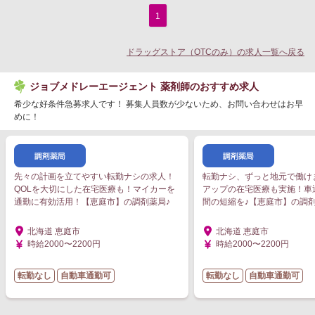
1
ドラッグストア（OTCのみ）の求人一覧へ戻る
ジョブメドレーエージェント 薬剤師のおすすめ求人
希少な好条件急募求人です！ 募集人員数が少ないため、お問い合わせはお早
めに！
先々の計画を立てやすい転勤ナシの求人！
転勤ナシ、ずっと地元で働け
QOLを大切にした在宅医療も！マイカーを
アップの在宅医療も実施！車
通勤に有効活用！【恵庭市】の調剤薬局♪
間の短縮を♪【恵庭市】の調剤
北海道 恵庭市
北海道 恵庭市
時給2000〜2200円
時給2000〜2200円
転勤なし
自動車通勤可
転勤なし
自動車通勤可