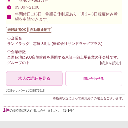
年収485〜582万円
09:00〜21:00
年間休日115日 希望公休制度あり（月2～3日程度休み希
望を申請できます）
未経験者OK
自動車通勤可
◇企業名
サンドラッグ 恵庭大町店(株式会社サンドラッグプラス)
◇企業特徴
全国各地に900店舗前後を展開する東証一部上場企業の子会社です。
グループの中
...
[続きを読む]
求人の詳細を見る
問い合わせる
JOBナンバー：JOB577915
※応募状況によって募集終了の場合もございます。
1
件
の薬剤師求人が見つかりました。（1-1件）