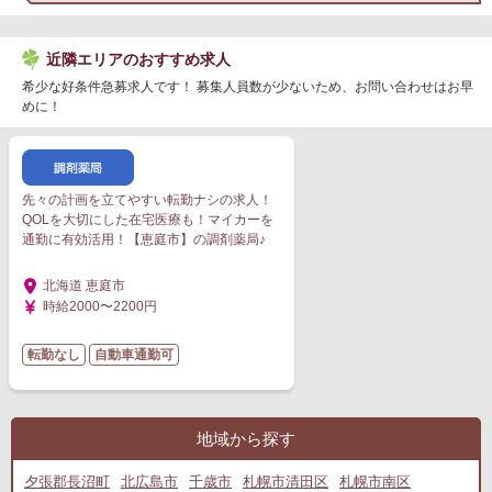
近隣エリアのおすすめ求人
希少な好条件急募求人です！ 募集人員数が少ないため、お問い合わせはお早
めに！
先々の計画を立てやすい転勤ナシの求人！
QOLを大切にした在宅医療も！マイカーを
通勤に有効活用！【恵庭市】の調剤薬局♪
北海道 恵庭市
時給2000〜2200円
転勤なし
自動車通勤可
地域から探す
夕張郡長沼町
北広島市
千歳市
札幌市清田区
札幌市南区