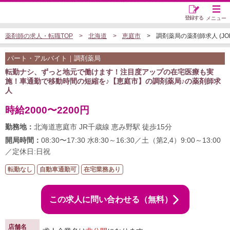
登録する
メニュー
薬剤師の求人・転職TOP
北海道
恵庭市
調剤薬局の薬剤師求人 (JOB5
パート・アルバイト｜調剤薬局
転勤ナシ、ずっと地元で働けます！注目度アップの在宅医療も実
施！車通勤で移動時間の短縮を♪【恵庭市】の調剤薬局♪の薬剤師求
人
時給2000〜2200円
勤務地：
北海道恵庭市 JR千歳線 恵み野駅 徒歩15分
開局時間：
08:30〜17:30 水8:30～16:30／土（第2,4）9:00～13:00
／定休日:日祝
転勤なし
自動車通勤可
在宅業務あり
この求人に問い合わせる（無料）
店舗名