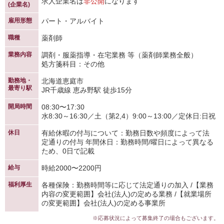
求人企業名は
非公開
になります
(企業名)
雇用形態
パート・アルバイト
職種
薬剤師
業務内容
調剤・服薬指導・在宅業務 等（薬剤師業務全般）
処方箋科目：その他
勤務地・
北海道恵庭市
最寄り駅
JR千歳線 恵み野駅 徒歩15分
開局時間
08:30〜17:30
水8:30～16:30／土（第2,4）9:00～13:00／定休日:日祝
休日
有給休暇の付与について：勤務日数や頻度によって法
定通りの付与 年間休日：勤務時間/曜日によって異なる
ため、0日で記載
給与
時給2000〜2200円
福利厚生
各種保険：勤務時間等に応じて法定通りの加入 /【業務
内容の変更範囲】会社(法人)の定める業務 /【就業場所
の変更範囲】会社(法人)の定める事業所
※応募状況によって募集終了の場合もございます。