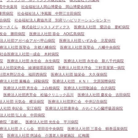
社
シミックホールディングス株式会社
株式会社下川薬局
貫中央薬局
社会福祉法人岡山博愛会 岡山博愛会病院
庫県病院
社会福祉法人 浄風園 中野江古田病院
合病院
社会福祉法人農協共済 別府リハビリテーションセンター
ターさくら
株式会社ジャストメディクス
医療法人社団 愛語会 要町病院
愛友会 勝田病院
医療法人社団 葵会 AOI広島病院
法人社団アガペ会アガペ甲山病院
医療法人社団 いずみ会 北星病院
療法人社団 医聖会 京都八幡病院
医療法人社団 医聖会 八幡中央病院
社会医療法人社団一成会 木村病院
院
医療法人社団 永生会 永生病院
医療法人社団 永生会 新八千代病院
法人社団栄悠会 綾瀬循環器病院
医療法人社団大坪会 三軒茶屋第一病院
社団木野記念会 福田西病院
医療法人社団 協栄会 大久保病院
療法人社団 薫楓会 緑駿病院
医療法人社団 ＫＮＩ 北原国際病院
医療法人社団 恵生会 上白根病院
医療法人社団敬誠会 合志病院
医療法人社団恵芳会 松脇クリニック品川
医療法人社団 慶友会 吉田病院
法人社団 元気会 横浜病院
医療法人社団憲仁会 中井記念病院
人社団 幸紀会 安江病院
医療法人社団康幸会 かわぐち心臓呼吸器病院
法人社団 弘人会 中田病院
医療院「喜郷」
医療法人社団 光生会 平川病院
療法人社団 さくら会 世田谷中央病院
医療法人社団 三喜会 鶴巻温泉病院
院
医療法人社団 慈誠会 介護老人保健施設 紅梅園