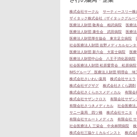
さ行の薬局・企業
株式会社サークル
サーティースリー株
ザイタック株式会社（ザイタックグルー
医療法人財団 敬寿会 相武病院
医療法
医療法人財団 康生会 武田病院
医療法
医療法人財団厚生協会 東京足立病院
社会医療法人財団 佐野メディカルセン
医療法人財団 新六会 大富士病院
医療
医療法人財団中山会 八王子消化器病院
社会医療法人財団 松原愛育会 松原病院
IMSグループ 医療法人財団 明理会 
株式会社さいわい薬局
株式会社サエラ
株式会社ザグザグ
株式会社さくら調剤
株式会社さくらホスメディカル
有限会
株式会社サザンクロス
有限会社サザン
有限会社さつきメディカル
社会医療法
サニー薬局 四ツ橋
株式会社サニタ
有限会社サルートメディカ
有限会社 
社会医療法人 三栄会 中央林間病院
株
株式会社三協ケミカルインスト
株式会