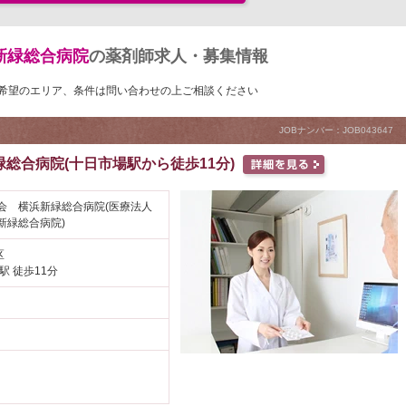
新緑総合病院
の薬剤師求人・募集情報
希望のエリア、条件は問い合わせの上ご相談ください
JOBナンバー：JOB043647
総合病院(十日市場駅から徒歩11分)
会 横浜新緑総合病院(医療法人
新緑総合病院)
区
駅 徒歩11分