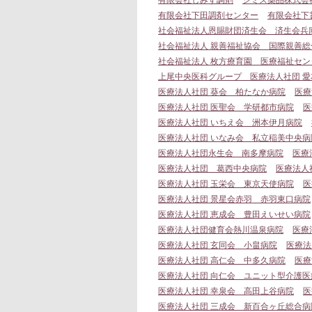
有限会社しみず調剤
シミズ薬品株式会
有限会社下田調剤センター
有限会社下
社会福祉法人恩賜財団済生会 済生会兵
社会福祉法人 親善福祉協会 国際親善総
社会福祉法人 枚方療育園 医療福祉セン
上尾中央医科グループ 医療法人社団 
医療法人社団 葵会 柏たなか病院
医療
医療法人社団 医聖会 学研都市病院
医
医療法人社団 いちえ会 洲本伊月病院
医療法人社団 いなみ会 私立稲美中央病
医療法人社団永生会 南多摩病院
医療
医療法人社団 葛西中央病院
医療法人
医療法人社団 玉栄会 東京天使病院
医
医療法人社団 景星会赤羽 赤羽東口病院
医療法人社団 恵成会 豊田えいせい病院
医療法人社団健育会熱川温泉病院
医療
医療法人社団 玄同会 小畠病院
医療法
医療法人社団 高仁会 中多久病院
医療
医療法人社団 向仁会 ユニット型介護
医療法人社団 幸泉会 高田上谷病院
医
医療法人社団 三成会 新百合ヶ丘総合病