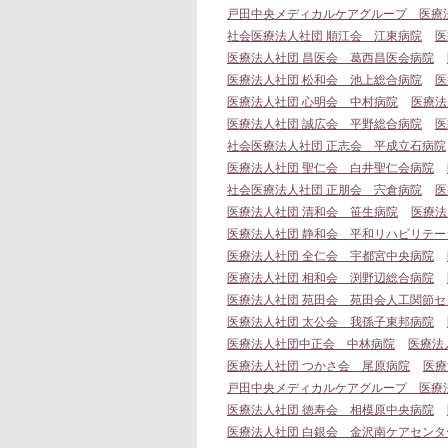
戸田中央メディカルケアグループ 医療
社会医療法人社団 順江会 江東病院
医
医療法人社団 昌医会 葛西昌医会病院
医療法人社団 松和会 池上総合病院
医
医療法人社団 心明会 中村病院
医療法
医療法人社団 誠広会 平野総合病院
医
社会医療法人社団 正志会 平成立石病院
医療法人社団 聖仁会 白井聖仁会病院
社会医療法人社団 正朋会 宍倉病院
医
医療法人社団 清和会 笹生病院
医療法
医療法人社団 静和会 平和リハビリテー
医療法人社団 全仁会 宇都宮中央病院
医療法人社団 相和会 渕野辺総合病院
医療法人社団 苑田会 苑田会人工関節セ
医療法人社団 太公会 我孫子東邦病院
医療法人社団中正会 中林病院
医療法
医療法人社団 つかさ会 尾原病院
医療
戸田中央メディカルケアグループ 医療
医療法人社団 徳寿会 相模原中央病院
医療法人社団 白銀会 金沢南ケアセンタ