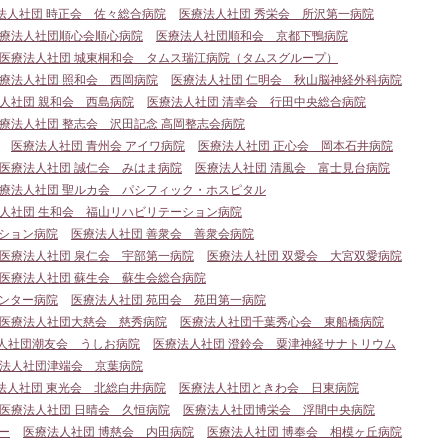
法人社団 時正会 佐々総合病院
医療法人社団 秀栄会 所沢第一病院
療法人社団順心会順心病院
医療法人社団順和会 京都下鴨病院
医療法人社団 城東桐和会 タムス瑞江病院（タムスグループ）
療法人社団 照和会 西岡病院
医療法人社団 仁明会 秋山脳神経外科病院
人社団 親和会 西島病院
医療法人社団 清幸会 行田中央総合病院
療法人社団 整志会 沢田記念 高岡整志会病院
医療法人社団 青州会 アイワ病院
医療法人社団 正心会 岡本石井病院
医療法人社団 誠仁会 みはま病院
医療法人社団 清風会 富士見台病院
療法人社団 聖ルカ会 パシフィック・ホスピタル
人社団 生和会 福山リハビリテーション病院
ション病院
医療法人社団 善衆会 善衆会病院
医療法人社団 泉仁会 宇部第一病院
医療法人社団 双愛会 大宮双愛病院
医療法人社団 蘇生会 蘇生会総合病院
ンター病院
医療法人社団 苑田会 苑田第一病院
医療法人社団大慈会 慈秀病院
医療法人社団千葉秀心会 東船橋病院
人社団潮友会 うしお病院
医療法人社団 澄鈴会 粟津神経サナトリウム
法人社団津端会 京葉病院
法人社団 東光会 北総白井病院
医療法人社団ときわ会 日東病院
医療法人社団 日晴会 久恒病院
医療法人社団博栄会 浮間中央病院
ー
医療法人社団 博慈会 内田病院
医療法人社団 博奉会 相模ヶ丘病院