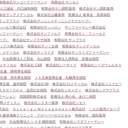
有限会社サンコーファーマシー
有限会社 サンセイ
人三誠会 川口誠和病院
有限会社サン調剤薬局
株式会社サン調剤薬局
会社サンテメディカル
株式会社山藤薬局
医療法人 参篤会 高原病院
ラッグプラス
株式会社サンニシイチ（ニシイチグループ）
ンハルク株式会社
有限会社サンハロン
サンファーマシー株式会社
ンファーマシー
株式会社サンファルマ
有限会社サン・フィールド
ープ）
株式会社サンプラザ加地
有限会社 サンプラス
ックス株式会社
有限会社サンミ企画
有限会社サンメディカル
・メディカル
株式会社サンライズ
有限会社サンライズファーマシー
社会医療法人三和会 永山病院
医療法人讃和会 友愛会病院
Cメディカル
株式会社 C&B
株式会社シーサイド
有限会社シーズウェルネス
厚生連 静岡厚生病院
厚生連 清水厚生病院
ＪＡ北海道厚生連 札幌厚生病院
厚生連 遠州病院
株式会社JM
株式会社J’sメディカル
株式会社ジェイピー
人ＳＨＩＯＤＡ 塩田記念病院
株式会社ジオメディ
株式会社シグマプラス
テーション
四国調剤株式会社
医療法人 慈心会 あびこ病院
岡メディスン
株式会社シスター薬局
株式会社シセイ
式会社
Ｓｙｎｅｒｇｙ Ｍａｎａｇｅｍｅｎｔ株式会社
しなの薬局グループ
人篠原湘南クリニック クローバーホスピタル
有限会社 柴田薬局
ote
社会医療法人 シマダ 嶋田病院
有限会社シマダファーマシー