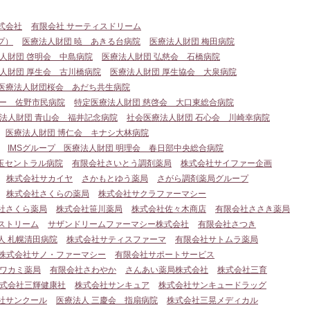
式会社
有限会社 サーティスドリーム
プ）
医療法人財団 暁 あきる台病院
医療法人財団 梅田病院
人財団 啓明会 中島病院
医療法人財団 弘慈会 石橋病院
人財団 厚生会 古川橋病院
医療法人財団 厚生協会 大泉病院
医療法人財団桜会 あだち共生病院
ター 佐野市民病院
特定医療法人財団 慈啓会 大口東総合病院
法人財団 青山会 福井記念病院
社会医療法人財団 石心会 川崎幸病院
医療法人財団 博仁会 キナシ大林病院
IMSグループ 医療法人財団 明理会 春日部中央総合病院
埼玉セントラル病院
有限会社さいとう調剤薬局
株式会社サイファー企画
株式会社サカイヤ
さかもとゆう薬局
さがら調剤薬局グループ
株式会社さくらの薬局
株式会社サクラファーマシー
社さくら薬局
株式会社笹川薬局
株式会社佐々木商店
有限会社ささき薬局
ストリーム
サザンドリームファーマシー株式会社
有限会社さつき
人 札幌清田病院
株式会社サティスファーマ
有限会社サトムラ薬局
株式会社サノ・ファーマシー
有限会社サポートサービス
サワカミ薬局
有限会社さわやか
さんあい薬局株式会社
株式会社三育
式会社三輝健康社
株式会社サンキュア
株式会社サンキュードラッグ
社サンクール
医療法人 三慶会 指扇病院
株式会社三晃メディカル