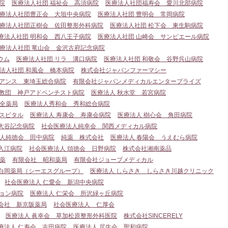
院
医療法人社団 福祉会 高須病院
医療法人社団福寿会 愛川北部病院
療法人社団豊正会 大垣中央病院
医療法人社団 豊明会 常岡病院
療法人社団正樹会 佐田整形外科病院
医療法人社団 松下会 東生駒病院
療法人社団 明和会 西八王子病院
医療法人社団 山崎会 サンピエール病院
療法人社団 竜山会 金沢古府記念病院
ウム
医療法人社団 リラ 溝口病院
医療法人社団 和敬会 谷野呉山病院
法人社団 和風会 橋本病院
株式会社ジャパンファーマシー
イアンス 東埼玉総合病院
有限会社ジャパンメディカルエンタープライズ
ト教団 神戸アドベンチスト病院
医療法人 秋水堂 若宮病院
全薬局
医療法人秀和会 秀和総合病院
スピタル
医療法人 寿康会 寿康会病院
医療法人 樹心会 角田病院
大谷記念病院
社会医療法人純幸会 関西メディカル病院
人純徳会 田中病院
純薬 株式会社
医療法人 春陽会 うえむら病院
入江病院
社会医療法人 頌徳会 日野病院
株式会社湘南薬品
薬
有限会社 昭和薬局
有限会社ジョーブメディカル
白岡薬局（シーエスグループ）
医療法人 しらさき しらさき川越クリニック
社会医療法人 仁愛会 新潟中央病院
ョン病院
医療法人 仁栄会 所沢緑ヶ丘病院
会社 新京阪薬局
社会医療法人 仁厚会
医療法人 眞幸会 草加松原整形外科医院
株式会社SINCERELY
療法人 仁寿会 吉田病院
医療法人 尽生会 聖和病院