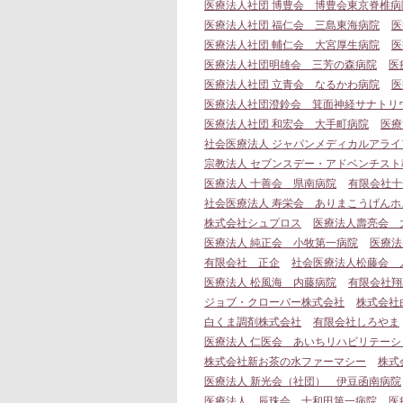
医療法人社団 博豊会 博豊会東京脊椎病
医療法人社団 福仁会 三島東海病院
医
医療法人社団 輔仁会 大宮厚生病院
医
医療法人社団明雄会 三芳の森病院
医
医療法人社団 立青会 なるかわ病院
医
医療法人社団澄鈴会 箕面神経サナトリ
医療法人社団 和宏会 大手町病院
医療
社会医療法人 ジャパンメディカルアラ
宗教法人 セブンスデー・アドベンチス
医療法人 十善会 県南病院
有限会社十
社会医療法人 寿栄会 ありまこうげんホ
株式会社シュプロス
医療法人壽亮会 
医療法人 純正会 小牧第一病院
医療法
有限会社 正企
社会医療法人松藤会 
医療法人 松風海 内藤病院
有限会社翔
ジョブ・クローバー株式会社
株式会社
白くま調剤株式会社
有限会社しろやま
医療法人 仁医会 あいちリハビリテーシ
株式会社新お茶の水ファーマシー
株式
医療法人 新光会（社団） 伊豆函南病院
医療法人 辰珠会 十和田第一病院
医