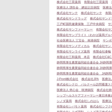
株式会社三晃薬局
有限会社三晃薬局
医療法人 讃生会 網走記念病院
医療法
株式会社サンテ
株式会社サンテ
有限
株式会社サンドラッグ
株式会社サンド
三戸町国民健康保険 三戸中央病院
サ
株式会社サンファーマシー
有限会社サ
有限会社サンブライト（わかば薬局グル
社会医療法人 三宝会 南港病院
サンボ
有限会社サンメディカル
株式会社サン
有限会社サンライズ薬局
有限会社参輪
有限会社三和薬局 本店
株式会社C&
静岡県厚生農業協同組合連合会 JA静岡
静岡県厚生農業協同組合連合会 JA静岡
静岡県厚生農業協同組合連合会 JA静岡
J-Front株式会社
株式会社JPA
医療法
株式会社シクロ パルクール訪問看護ス
医療法人 慈心会 咲洲病院
株式会社静
シップヘルスケアファーマシー東日本株
シノダ薬局
株式会社しのはら
医療法
有限会社シバモト薬局
株式会社シフクn