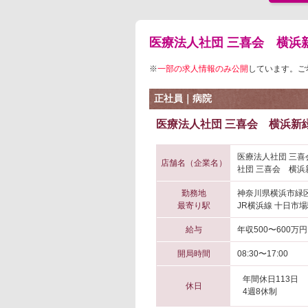
医療法人社団 三喜会 横浜
※
一部の求人情報のみ公開
しています。ご
正社員｜病院
医療法人社団 三喜会 横浜新緑
医療法人社団 三喜
店舗名（企業名）
社団 三喜会 横浜
勤務地
神奈川県横浜市緑
最寄り駅
JR横浜線 十日市場
給与
年収500〜600万円
開局時間
08:30〜17:00
年間休日113日
休日
4週8休制