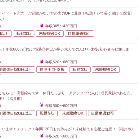
数が少ないため、お問い合わせはお早めに！
ライベート充実！ご経験がない方の実力UPに最適！転勤ナシで長く働ける職場！
人！
市
年収365〜430万円
年間休日120日以上
転勤なし
未経験者OK
自動車通勤可
人！年収660万円など待遇◎休日が多い求人でのんびり休養♪初心者も歓迎しま
市
年収620〜660万円
額給与
年間休日120日以上
住宅手当・支援
転勤なし
未経験者O
自動車通勤可
こちらに！高額給与です！休日たっぷり！アクティブな人に♪成長意欲のある方、
迎！《福井市》
市
年収500〜600万円
額給与
年間休日120日以上
転勤なし
未経験者OK
自動車通勤
！いますぐチェック！年間120日もお休みが！未経験でも心配ご無用！《福井市》
市
年収620〜660万円