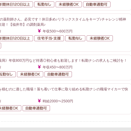
額給与
年間休日120日以上
転勤なし
未経験者OK
自動車通勤
望の薬剤師さん、必見です！休日多め♪リラックスタイムをキープ♪チャレンジ精神
歓迎！【福井市】の調剤薬局♪
市
年収500〜600万円
額給与
年間休日120日以上
住宅手当・支援
転勤なし
未経験者O
自動車通勤可
薬局》年収800万円など待遇◎初心者も歓迎します！転勤ナシの求人もご検討を！
市
年収450〜800万円
額給与
転勤なし
未経験者OK
自動車通勤可
を積むのに適した職場！落ち着いて仕事に取り組める転勤ナシの職場マイカーで快
市
時給2000〜2500円
勤なし
未経験者OK
自動車通勤可