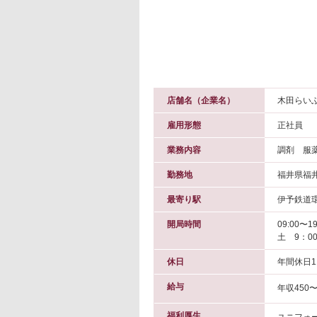
店舗名（企業名）
木田らいふ
雇用形態
正社員
業務内容
調剤 服
勤務地
福井県福
最寄り駅
伊予鉄道環
開局時間
09:00〜19
土 9：0
休日
年間休日1
給与
年収450〜
福利厚生