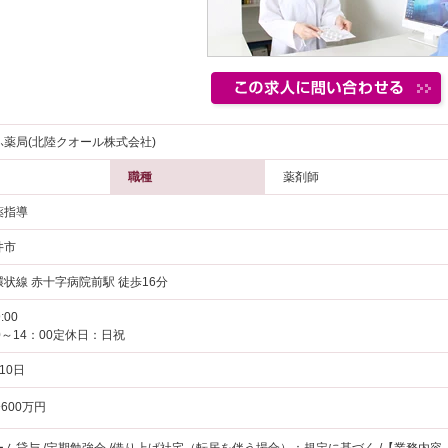
薬局(北陸クオール株式会社)
職種
薬剤師
薬指導
井市
状線 赤十字病院前駅 徒歩16分
:00
0～14：00定休日：日祝
10日
600万円