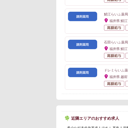
鯖江らいふ薬局
福井県 鯖江
高
石田らいふ薬局
福井県 鯖江
高
ドレミらいふ薬
福井県 越前
高
近隣エリアのおすすめ求人