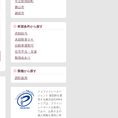
今立郡池田町
勝山市
越前市
希望条件から探す
高額給与
未経験者ＯＫ
自動車通勤可
住宅手当・支援
勉強会あり
。
業種から探す
調剤薬局
ジョブメドレーエー
ジェント 薬剤師を運
営する株式会社RMキ
ャリアは、プライバ
シーマークを取得し
ており、お客さまの
個人情報を適切に管