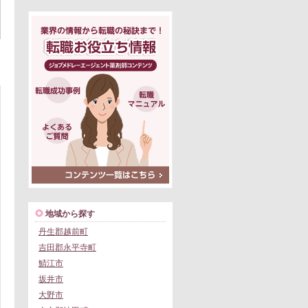
地域から探す
丹生郡越前町
吉田郡永平寺町
鯖江市
坂井市
大野市