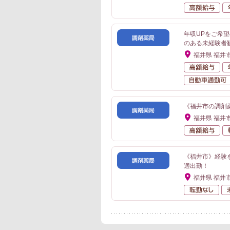
高
年収UPをご希
のある未経験者
福井県 福井
高
《福井市の調剤
福井県 福井
高
《福井市》経験
適出勤！
福井県 福井
転