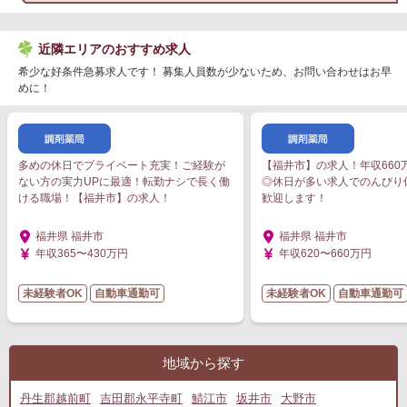
近隣エリアのおすすめ求人
希少な好条件急募求人です！ 募集人員数が少ないため、お問い合わせはお早
めに！
多めの休日でプライベート充実！ご経験が
【福井市】の求人！年収660
ない方の実力UPに最適！転勤ナシで長く働
◎休日が多い求人でのんびり
ける職場！【福井市】の求人！
歓迎します！
福井県 福井市
福井県 福井市
年収365〜430万円
年収620〜660万円
未経験者OK
自動車通勤可
未経験者OK
自動車通勤可
地域から探す
丹生郡越前町
吉田郡永平寺町
鯖江市
坂井市
大野市