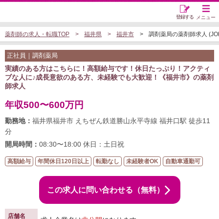
登録する
メニュー
薬剤師の求人・転職TOP
福井県
福井市
調剤薬局の薬剤師求人 (JOB5
正社員｜調剤薬局
実績のある方はこちらに！高額給与です！休日たっぷり！アクティ
ブな人に♪成長意欲のある方、未経験でも大歓迎！《福井市》の薬剤
師求人
年収500〜600万円
勤務地：
福井県福井市 えちぜん鉄道勝山永平寺線 福井口駅 徒歩11
分
開局時間：
08:30〜18:00 休日：土日祝
高額給与
年間休日120日以上
転勤なし
未経験者OK
自動車通勤可
この求人に問い合わせる（無料）
店舗名