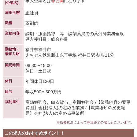
求人企業名は
非公開
になります
(企業名)
雇用形態
正社員
職種
薬剤師
業務内容
調剤・服薬指導 等 調剤薬局での薬剤師業務全般
処方箋科目：総合科目
勤務地・
福井県福井市
最寄り駅
えちぜん鉄道勝山永平寺線 福井口駅 徒歩11分
開局時間
08:30〜18:00
休日：土日祝
休日
年間休日120日
給与
年収500〜600万円
福利厚生
店舗勉強会、白衣貸与、定期勉強会 /【業務内容の変更
範囲】会社(法人)の定める業務 /【就業場所の変更範
囲】会社(法人)の定める事業所
※応募状況によって募集終了の場合もございます。
この求人のおすすめポイント！