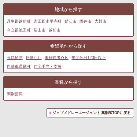
地域から探す
丹生郡越前町
吉田郡永平寺町
鯖江市
坂井市
大野市
今立郡池田町
勝山市
越前市
希望条件から探す
高額給与
転勤なし
未経験者ＯＫ
年間休日120日以上
自動車通勤可
住宅手当・支援
業種から探す
調剤薬局
ジョブメドレーエージェント 薬剤師TOPに戻る