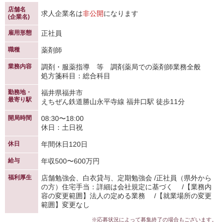
店舗名
求人企業名は
非公開
になります
(企業名)
雇用形態
正社員
職種
薬剤師
業務内容
調剤・服薬指導 等 調剤薬局での薬剤師業務全般
処方箋科目：総合科目
勤務地・
福井県福井市
最寄り駅
えちぜん鉄道勝山永平寺線 福井口駅 徒歩11分
開局時間
08:30〜18:00
休日：土日祝
休日
年間休日120日
給与
年収500〜600万円
福利厚生
店舗勉強会、白衣貸与、定期勉強会 /正社員（県外から
の方）住宅手当：詳細は会社規定に基づく /【業務内
容の変更範囲】法人の定める業務 /【就業場所の変更
範囲】変更なし
※応募状況によって募集終了の場合もございます。