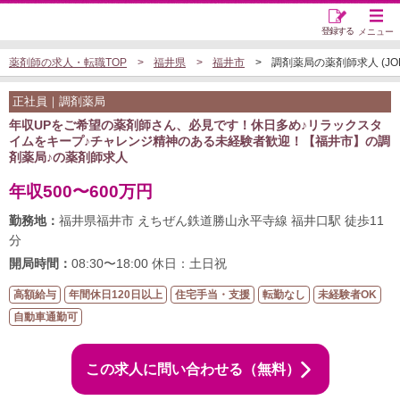
登録する
メニュー
薬剤師の求人・転職TOP
福井県
福井市
調剤薬局の薬剤師求人 (JOB5
正社員｜調剤薬局
年収UPをご希望の薬剤師さん、必見です！休日多め♪リラックスタ
イムをキープ♪チャレンジ精神のある未経験者歓迎！【福井市】の調
剤薬局♪の薬剤師求人
年収500〜600万円
勤務地：
福井県福井市 えちぜん鉄道勝山永平寺線 福井口駅 徒歩11
分
開局時間：
08:30〜18:00 休日：土日祝
高額給与
年間休日120日以上
住宅手当・支援
転勤なし
未経験者OK
自動車通勤可
この求人に問い合わせる（無料）