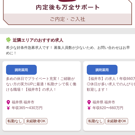
近隣エリアのおすすめ求人
希少な好条件急募求人です！ 募集人員数が少ないため、お問い合わせはお早
めに！
多めの休日でプライベート充実！ご経験が
【福井市】の求人！年収660
ない方の実力UPに最適！転勤ナシで長く働
◎休日が多い求人でのんびり
ける職場！【福井市】の求人！
歓迎します！
福井県 福井市
福井県 福井市
年収365〜430万円
年収620〜660万円
転勤なし
未経験者OK
転勤なし
未経験者OK