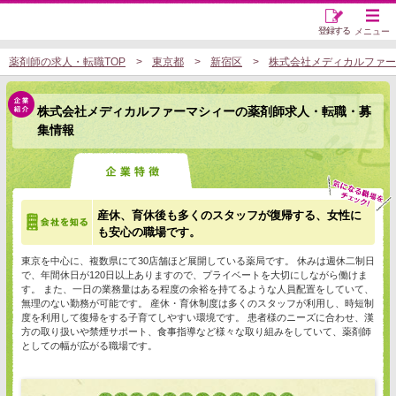
登録する
メニュー
薬剤師の求人・転職TOP
東京都
新宿区
株式会社メディカルファー
株式会社メディカルファーマシィーの薬剤師求人・転職・募
集情報
産休、育休後も多くのスタッフが復帰する、女性に
も安心の職場です。
東京を中心に、複数県にて30店舗ほど展開している薬局です。 休みは週休二制日
で、年間休日が120日以上ありますので、プライベートを大切にしながら働けま
す。 また、一日の業務量はある程度の余裕を持てるような人員配置をしていて、
無理のない勤務が可能です。 産休・育休制度は多くのスタッフが利用し、時短制
度を利用して復帰をする子育てしやすい環境です。 患者様のニーズに合わせ、漢
方の取り扱いや禁煙サポート、食事指導など様々な取り組みをしていて、薬剤師
としての幅が広がる職場です。